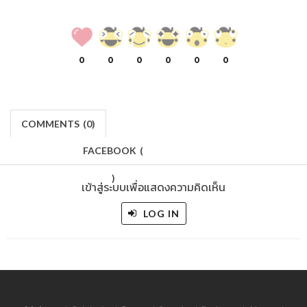
0
0
0
0
0
0
COMMENTS
(
0)
FACEBOOK
(
)
เข้าสู่ระบบเพื่อแสดงความคิดเห็น
LOG IN