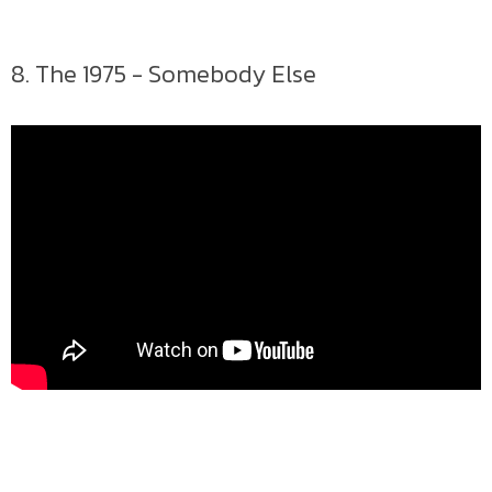
8. The 1975 - Somebody Else