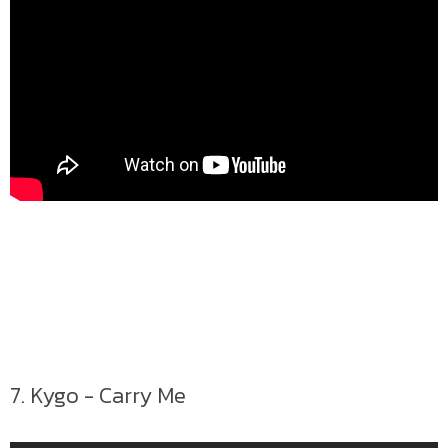
7. Kygo - Carry Me