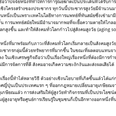
ื่อว่าปัจจัยหนึ่งที่ทำให้การการุณยฆาตเป็นประเด็นที่ได้รับกา
ชิงโครงสร้างของประชากร ทุกวันนี้ประชากรสูงวัยมีจำนวนมากขึ
่วนหนึ่งเป็นเพราะเทคโนโลยีทางการแพทย์ที่ทันสมัยซึ่งเข้ามา
กขึ้น การแพทย์สมัยใหม่มีอำนาจมากพอที่จะยื้อความตายให้ไกลอ
ลกสูงขึ้น และทำให้สังคมทั่วโลกก้าวไปสู่สังคมสูงวัย (aging so
ึ่งที่มาพร้อมกับภาวะที่สังคมทั่วโลกเริ่มกลายเป็นสังคมสูงวั
ระชากรกลุ่มนี้ด้วยทรัพยากรที่มากขึ้น ในขณะที่ผลตอบแทนจากป
ง ในเชิงเศรษฐกิจถือว่าเป็นเรื่องใหญ่เรื่องหนึ่งที่ต้องมีการ
ีการจัดการที่ดี สังคมอาจเกิิดความชะงักงันและส่งผลเสียได้
งนี้ทำได้หลายวิธี ตัวอย่างเชิงนโยบายที่เกิดขึ้นแล้วได้แก
ญี่ปุ่นเป็นประเทศแรก ๆ ที่ออกกฎหมายเปลี่ยนอายุเกษียณจาก
ษียณแล้ว การส่งเสริมให้ผู้สูงวัยทำกิจกรรมที่เป็นประโยชน์
ผู้สูงอายุหรือศูนย์การเรียนรู้ในชุมชนก็เป็นอีกทางออกหนึ่งท