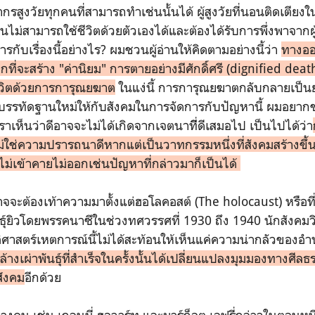
ูงวัยทุกคนที่สามารถทำเช่นนั้นได้ ผู้สูงวัยที่นอนติดเตียง
ารจนไม่สามารถใช้ชีวิตด้วยตัวเองได้และต้องได้รับการพึ่งพาจากผู
ารกับเรื่องนี้อย่างไร? ผมชวนผู้อ่านให้คิดตามอย่างนี้ว่า
ทางออก
กที่จะสร้าง "ค่านิยม" การตายอย่างมีศักดิ์ศรี (dignified dea
ีวิตด้วยการการุณยฆาต
ในแง่นี้ การการุณยฆาตกลับกลายเป็
างบรรทัดฐานใหม่ให้กับสังคมในการจัดการกับปัญหานี้ ผมอยากช
ที่เราเห็นว่าดีอาจจะไม่ได้เกิดจากเจตนาที่ีดีเสมอไป เป็นไปได้ว่า
่ใช่ความปรารถนาดีหากแต่เป็นวาทกรรมหนึ่งที่สังคมสร้างขึ้
ไม่เข้าคายไม่ออกเช่นปัญหาที่กล่าวมาก็เป็นได้
้องเท้าความมาตั้งแต่ฮอโลคอสต์ (The holocaust) หรือที่คน
ันธุ์ยิวโดยพรรคนาซีในช่วงทศวรรศที่ 1930 ถึง 1940 นักสังคมวิ
ิศาสตร์เหตการณ์นี้ไม่ได้สะท้อนให้เห็นแค่ความน่ากลัวของอำน
ล้างเผ่าพันธุ์ที่สำเร็จในครั้งนั้นได้เปลี่ยนแปลงมุมมองทางศีลธ
ัังคม
อีกด้วย