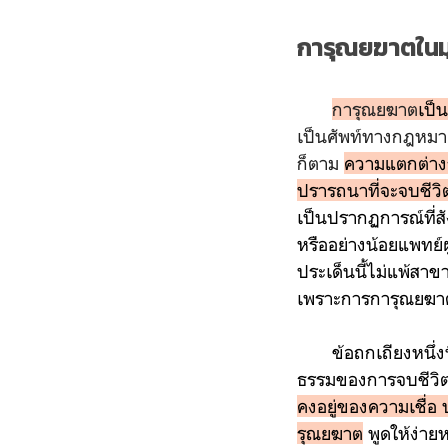
การุณยฆาตในม
การุณยฆาต
เป็
เป็นศัพท์ทางกฎหมา
ก็ตาม
ความแตกต่างร
ปรารถนาที่จะจบชีว
เป็นปรากฏการณ์ที่สั
หรืออย่างน้อยแพทย์ผู
ประเด็นนี้ไม่แพ้สาข
เพราะการการุณยฆาตเ
ข้อถกเถียงหนึ่งที่
ธรรมของการจบชีวิตด
คงอยู่ของความเชื่
รุณยฆาต
พูดให้ง่าย