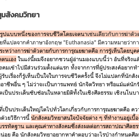
ุมสังคมวิทยา
นรูปแบบหนึ่งของการจบชีีวิตโดยเจตนา
เช่นเดีียวกับการฆ่าตัว
ยที่แปลจากคำภาษาอังกฤษ "Euthanasia" มีความหมายว่าการต
ะหว่างการฆ่าตัวตายกับการการุณยฆาตคือ การรู้เห็นโดยบุุคค
ิตตนเอง
ในแง่นี้ผมจึงอยากชวนผู้อ่านมองแบบนี้ว่า
อันที่จริง
งคมเข้าไปมีส่วนร่วมตั้งแต่แรก
ทั้งจากการที่ผู้ประสงค์อยาก
้รับเรื่องก็รู้เห็นเป็นใจในการจบชีวิตครั้งนี้ จึงไม่แปลกที่นัก
าอาชีพอื่น ๆ ไม่ว่าจะเป็นการแพทย์ นักจิตวิทยา หรือแม้แต่นัก
ป็นประเด็นซับซ้อนในหลายมิติทั้งในเชิงศีลธรรม เชิงนโนบา
เป็นประเด็นใหญ่โตไปทั่วโลกเกี่ยวกับการการุณยฆาตคือ ควา
้วยวิธีการนี้
นักสังคมวิทยาสนใจปัจจัยต่าง ๆ ที่ทำงานอยู่เบื
อ บรรทัดฐาน และคุณค่าทางสังคมซึ่งส่งผลต่อการสถาปณาศีล
หน่อย คือ นักสังคมวิทยาอยากหาคำตอบว่าอะไรบ้างกำหนดศีล