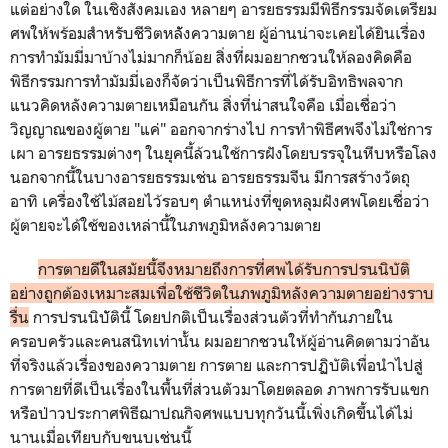
แต่อย่างใด ในเชิงสังคมเอง หลายๆ อารยธรรมมีพิธีกรรมจัดเตรียม
ศพให้พร้อมสำหรับชีวิตหลัังความตาย ผู้อ่านน่าจะเคยได้ยินเรื่อง
การทำมัมมี่มาบ้างไม่มากก็น้อย สิ่งที่ผมอยากชวนให้ลองคิดคือ
พิธีกรรมการทำมัมมี่เองก็จัดว่าเป็นพิธีการที่ได้รับอิทธิพลจาก
แนวคิดหลังความตายเหมือนกัน สิ่งที่น่าสนใจคือ เมื่อเชื่อว่า
วิญญาณของผู้ตาย "แค่" ออกจากร่างไป การทำพิธีศพจึงไม่ใช่การ
เผา อารยธรรมต่างๆ ในยุคนี้ล้วนใช้การฝังโดยบรรจุในหีบหรือโลง
นอกจากนี้ในบางอารยธรรมเช่น อารยธรรมจีน มีการสร้างวัตถุ
อาทิ เครื่องใช้ไม้สอยไว้รอบๆ ตำแหน่งที่ขุดหลุมฝังศพโดยเชื่อว่า
ผู้ตายจะได้ใช้ของเหล่านี้ในภพภูมิหลังความตาย
การตายดีในสมัยนี้จึงหมายถึงการที่ศพได้รับการปรนนิบัติ
อย่างถูกต้องเหมาะสมเพื่อใช้ชีวิตในภพภูมิหลังความตายอย่างราบ
รื่น
การปรนนิบััตินี้ โดยปกติเป็นเรื่องส่วนตัวที่ทำกันภายใน
ครอบครัวและคนสนิทเท่านั้น ผมอยากชวนให้ผู้อ่านคิดตามว่าอัน
ที่จริงแล้วเรื่องของความตาย การตาย และการปฏิบัติเพื่อนำไปสู่
การตายที่ดีเป็นเรื่องในพื้นที่ส่วนตัวมาโดยตลอด ภาพการรับแขก
หรือป่าวประกาศพิธีฌาปณกิจศพแบบทุกวันนี้เพิ่งเกิดขึ้นได้ไม่
นานเมื่อเทียบกับขนบเช่นนี้