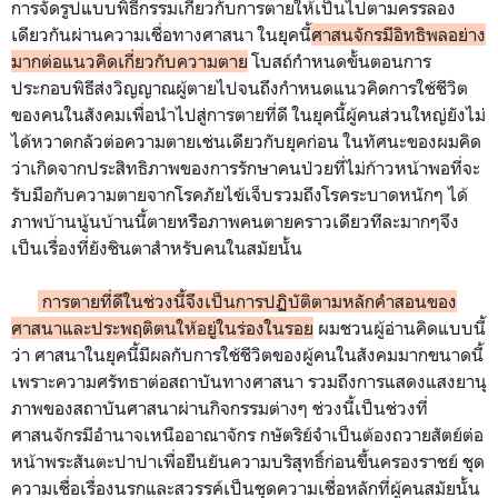
การจัดรูปแบบพิธีกรรมเกี่ยวกับการตายให้เป็นไปตามครรลอง
เดียวกันผ่านความเชื่อทางศาสนา ในยุคนี้
ศาสนจักรมีอิทธิพลอย่าง
มากต่อแนวคิดเกี่ยวกับความตาย
โบสถ์กำหนดขั้นตอนการ
ประกอบพิธีส่งวิญญาณผู้ตายไปจนถึงกำหนดแนวคิดการใช้ชีวิต
ของคนในสังคมเพื่อนำไปสู่การตายที่ดี ในยุคนี้ผู้คนส่วนใหญ่ยังไม่
ได้หวาดกลัวต่อความตายเช่นเดียวกับยุคก่อน ในทัศนะของผมคิด
ว่าเกิดจากประสิทธิภาพของการรักษาคนป่วยที่ไม่ก้าวหน้าพอที่จะ
รับมือกับความตายจากโรคภัยไข้เจ็บรวมถึงโรคระบาดหนักๆ ได้
ภาพบ้านนู้นบ้านนี้ตายหรือภาพคนตายคราวเดียวทีละมากๆจึง
เป็นเรื่องที่ยังชินตาสำหรับคนในสมัยนั้น
การตายที่ดีในช่วงนี้จึงเป็นการปฏิบัติตามหลักคำสอนของ
ศาสนาและประพฤติตนให้อยู่ในร่องในรอย
ผมชวนผู้อ่านคิดแบบนี้
ว่า ศาสนาในยุคนี้มีผลกับการใช้ชีวิตของผู้คนในสังคมมากขนาดนี้
เพราะความศรัทธาต่อสถาบันทางศาสนา รวมถึงการแสดงแสงยานุ
ภาพของสถาบันศาสนาผ่านกิจกรรมต่างๆ ช่วงนี้เป็นช่วงที่
ศาสนจักรมีอำนาจเหนืออาณาจักร กษัตริย์จำเป็นต้องถวายสัตย์ต่อ
หน้าพระสันตะปาปาเพื่อยืนยันความบริสุทธิ์ก่อนขึ้นครองราชย์ ชุด
ความเชื่อเรื่องนรกและสวรรค์เป็นชุดความเชื่อหลักที่ผู้คนสมัยนั้น