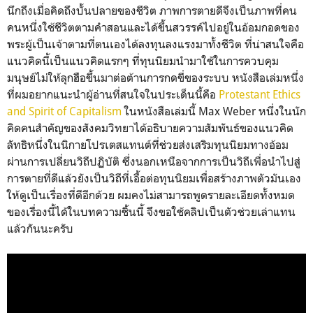
นึกถึงเมื่อคิดถึงบั้นปลายของชีวิต ภาพการตายดีจึงเป็นภาพที่คน
คนหนึ่งใช้ชีวิตตามคำสอนและได้ขึ้นสวรรค์ไปอยู่ในอ้อมกอดของ
พระผู้เป็นเจ้าตามที่ตนเองได้ลงทุนลงแรงมาทั้งชีวิต ที่น่าสนใจคือ
แนวคิดนี้เป็นแนวคิดแรกๆ ที่ทุนนิยมนำมาใช้ในการควบคุม
มนุษย์ไม่ให้ลุกฮือขึ้นมาต่อต้านการกดขี่ของระบบ หนังสือเล่มหนึ่ง
ที่ผมอยากแนะนำผู้อ่านที่สนใจในประเด็นนี้คือ
Protestant Ethics
and Spirit of Capitalism
ในหนังสือเล่มนี้ Max Weber หนึ่งในนัก
คิดคนสำคัญของสังคมวิทยาได้อธิบายความสัมพันธ์ของแนวคิด
ลัทธิหนึ่งในนิกายโปรเตสแทนต์ที่ช่วยส่งเสริมทุนนิยมทางอ้อม
ผ่านการเปลี่ยนวิถีปฏิบัติ ซึ่งนอกเหนือจากการเป็นวิถีเพื่อนำไปสู่
การตายที่ดีแล้วยังเป็นวิถีที่เอื้อต่อทุนนิยมเพื่อสร้างภาพตัวมันเอง
ให้ดูเป็นเรื่องที่ดีอีกด้วย ผมคงไม่สามารถพูดรายละเอียดทั้งหมด
ของเรื่องนี้ได้ในบทความชิ้นนี้ จึงขอใช้คลิปเป็นตัวช่วยเล่าแทน
แล้วกันนะครับ