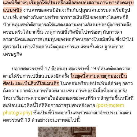
และพิธีต่างๆ เริ่มถูกใช้เป็นเครื่องมือสะท้อนสถานภาพทางสังคมรูป
แบบหนึ่ง
งานศพของคนมีอันจะกินกับปุถุชนคนธรรมดาเริ่มมีรูป
แบบที่แตกต่างกันตามทรัพยากรการเงินที่มี ของอย่างโลงศพก็ดี
ป้ายหลุมศพก็ดีสามารถใช้แสดงสถานะทางสังคมของผู้ตายรวมถึง
ครอบครัวได้มากขึ้น เหตุการณ์นี้เกิดขึ้นไปพร้อมๆ กับการล่า
อาณานิคมและการสะสมทุนของพ่อค้าคนกลางในสมัยนั้น ซึ่งนำไป
สู่ความไม่เท่าเทียมด้านวัตถุและการแบ่งชนชั้นด้วยฐานะทาง
เศรษฐกิจ
ปลายศตวรรษที่ 17 ถึงจนจบศตวรรษที่ 19 ทัศนคติต่อความ
ตายได้รับการเปลี่ยนแปลงอีกครั้ง
ในยุคนี้ความตายถูกมองเป็น
ศิลปะและเป็นสิ่งที่โรแมนติก
ในกลอนหรือบทประพันธ์ต่างๆ กล่าว
ถึงความตายด้วยภาพที่สวยงาม เช่น ภาพของผีเสื้อที่ออกจากรัง
ไหม หรือภาพความตายในอ้อมกอดของคนที่รัก หลักฐานชิ้นหนึ่งที่
สะท้อนแนวคิดนี้ได้ดีคือการถ่ายรูปศพหลังตาย
(post-motem
photography)
ซึ่งเป็นที่นิยมมากในสหราชอาณาจักรประมาณต้น
ศตวรรษที่ 19 ตัวอย่างเช่นภาพต่อไปนี้