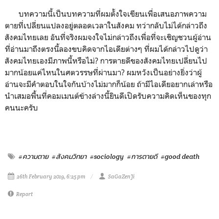
บทความนี้เป็นบทความที่ผมตั้งใจเขียนเพื่อเสนอภาพความ
ตายที่เปลี่ยนแปลงอยู่ตลอดเวลาในสังคม ทว่ากลับไม่ได้กล่าวถึง
สังคมไทยเลย อันที่จริงผมจงใจไม่กล่าวถึงเพื่อที่จะเชิญชวนผู้อ่าน
ที่อ่านมาถึงตรงนี้ลองขบคิดจากไอเดียต่างๆ ที่ผมได้กล่าวไปดูว่า
สังคมไทยเองมีภาพนี้หรือไม่? การตายดีของสังคมไทยเปลี่ยนไป
มากน้อยแค่ไหนในศตวรรษที่ผ่านมา? ผมหวังเป็นอย่างยิ่งว่าผู้
อ่านจะมีคำตอบในใจกันบ้างไม่มากก็น้อย ถ้ามีไอเดียอยากเล่าหรือ
นำเสมอพื้นที่คอมเมนต์ข้างล่างนี้ยินดีเปิดรับความคิดเห็นของทุก
คนนะครับ
#ความตาย
#สังคมวิทยา
#sociology
#การตายดี
#good death
26th February 2019, 6:25 pm
SaGaZenJi
Report