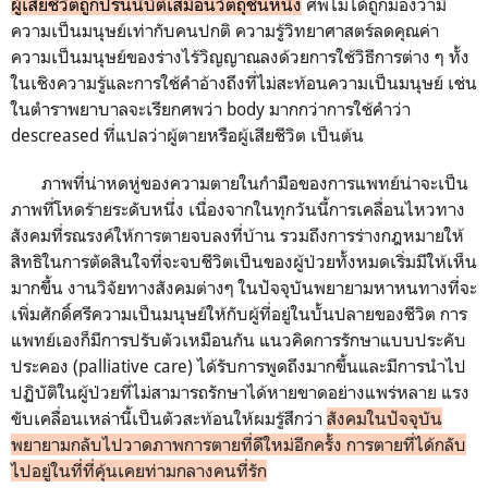
ผู้เสียชีวิตถูกปรนนิบัติเสมือนวัตถุชิ้นหนึ่ง
ศพไม่ได้ถูกมองว่ามี
ความเป็นมนุษย์เท่ากับคนปกติ ความรู้วิทยาศาสตร์ลดคุณค่า
ความเป็นมนุษย์ของร่างไร้วิญญาณลงด้วยการใช้วิธีการต่าง ๆ ทั้ง
ในเชิงความรู้และการใช้คำอ้างถึงที่ไม่สะท้อนความเป็นมนุษย์ เช่น
ในตำราพยาบาลจะเรียกศพว่า body มากกว่าการใช้คำว่า
descreased ที่แปลว่าผู้ตายหรือผู้เสียชีวิต เป็นต้น
ภาพที่น่าหดหู่ของความตายในกำมือของการแพทย์น่าจะเป็น
ภาพที่โหดร้ายระดับหนึ่ง เนื่องจากในทุกวันนี้การเคลื่อนไหวทาง
สังคมที่รณรงค์ให้การตายจบลงที่บ้าน รวมถึงการร่างกฎหมายให้
สิทธิในการตัดสินใจที่จะจบชีวิตเป็นของผู้ป่วยทั้งหมดเริ่มมีให้เห็น
มากขึ้น งานวิจัยทางสังคมต่างๆ ในปัจจุบันพยายามหาหนทางที่จะ
เพิ่มศักดิ์ศรีความเป็นมนุษย์ให้กับผู้ที่อยู่ในบั้นปลายของชีวิต การ
แพทย์เองก็มีการปรับตัวเหมือนกัน แนวคิดการรักษาแบบประคับ
ประคอง (palliative care) ได้รับการพูดถึงมากขึ้นและมีการนำไป
ปฏิบัติในผู้ป่วยที่ไม่สามารถรักษาได้หายขาดอย่างแพร่หลาย แรง
ขับเคลื่อนเหล่านี้เป็นตัวสะท้อนให้ผมรู้สึกว่า
สังคมในปัจจุบัน
พยายามกลับไปวาดภาพการตายที่ดีใหม่อีกครั้ง การตายที่ได้กลับ
ไปอยู่ในที่ที่คุ้นเคยท่ามกลางคนที่รัก