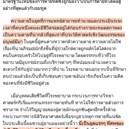
มาตรฐานใหม่ของการตายที่ดีซึ่งถูกมองว่าเป็นการตายที่ได้ต่อสู้
อย่างที่สุดแล้วกับยมทูต
ความตายในยุคที่การแพทย์สามารถทำนายและประเมินระยะ
เวลาที่คนหนึ่งคนจะมีชีวิตรอดอยู่ได้ก่อนร่างกายจะหมดสภาพลง
เป็นความตายที่น่ากลัวที่สุดเท่าที่ประวัติศาสตร์เชิงวัฒนธรรมของ
มนุษย์มีมา
ในยุคนี้ผู้คนต่างหวาดกลัวความตาย ความตายไม่ใช่
เรื่องที่น่าอภิรมณ์นักถึงขั้นที่ผู้ป่วยใกล้ตายถูกผลักไสไล่ส่งจาก
คนในครอบครัวให้ไปอยู่ที่โรงพยาบาล โดยตรรกกะที่ว่าที่โรง
พยาบาลมีอุปกรณ์รวมถึงบริการต่างๆ ที่พน้อมจะอำนวยความ
สะดวกให้กับผู้ป่วยมากกว่าที่บ้าน โรงพยาบาลนอกจากเป็นที่รักษา
คนป่วยแล้วยังเป็นที่เก็บซ่อนความตายอันน่ารังเกียจในความคิด
ของคนที่ยังมีชีวิตอยู่ด้วย
เมื่อบุคคลเสียชีวิตที่โรงพยาบาล กระบวนการทางวิทยา
ศาสตร์กก็เริ่มแทรกแทรงการตายทันที หากไม่ใช่การตายด้วยการ
ชราภาพ ร่างไร้วิญญาณของผู้ตายมักจะถูกชันสูตรอีกครั้งด้วย
กระบวนการทางนิติวิทยาศาสตร์เพื่อระบุสาเหตุการตายที่แน่ชัด
ในประเด็นนี้ผมชวนผู้อ่านมองอย่างนี้ว่า
นี่เป็นยุคแรกๆ ที่ศพของ