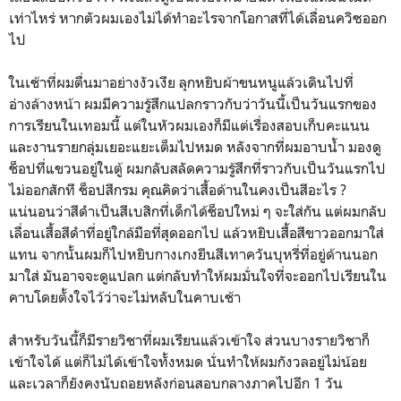
เท่าไหร่ หากตัวผมเองไม่ได้ทำอะไรจากโอกาสที่ได้เลื่อนควิซออก
ไป
ในเช้าที่ผมตื่นมาอย่างงัวเงีย ลุกหยิบผ้าขนหนูแล้วเดินไปที่
อ่างล้างหน้า ผมมีความรู้สึกแปลกราวกับว่าวันนี้เป็นวันแรกของ
การเรียนในเทอมนี้ แต่ในหัวผมเองก็มีแต่เรื่องสอบเก็บคะแนน
และงานรายกลุ่มเยอะแยะเต็มไปหมด หลังจากที่ผมอาบน้ำ มองดู
ช็อปที่แขวนอยู่ในตู้ ผมกลับสลัดความรู้สึกที่ราวกับเป็นวันแรกไป
ไม่ออกสักที ช็อปสีกรม คุณคิดว่าเสื้อด้านในคงเป็นสีอะไร ?
แน่นอนว่าสีดำเป็นสีเบสิกที่เด็กได้ช็อปใหม่ ๆ จะใส่กัน แต่ผมกลับ
เลื่อนเสื้อสีดำที่อยู่ใกล้มือที่สุดออกไป แล้วหยิบเสื้อสีขาวออกมาใส่
แทน จากนั้นผมก็ไปหยิบกางเกงยีนสีเทาควันบุหรี่ที่อยู่ด้านนอก
มาใส่ มันอาจจะดูแปลก แต่กลับทำให้ผมมั่นใจที่จะออกไปเรียนใน
คาบโดยตั้งใจไว้ว่าจะไม่หลับในคาบเช้า
สำหรับวันนี้ก็มีรายวิชาที่ผมเรียนแล้วเข้าใจ ส่วนบางรายวิชาก็
เข้าใจได้ แต่ก็ไม่ได้เข้าใจทั้งหมด นั่นทำให้ผมกังวลอยู่ไม่น้อย
และเวลาก็ยังคงนับถอยหลังก่อนสอบกลางภาคไปอีก 1 วัน