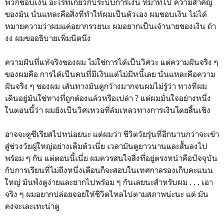
พวกชอบเงิน อะไรที่เกี่ยวกับระบบการเงิน ที่มาที่ไป ความสำคัญ
ของมัน นั่นแหละคือสิ่งที่ทำให้ผมเป็นตัวเอง ผมชอบเงิน ไม่ได้
หมายความว่าผมแค่อยากรวยนะ ผมอยากเป็นเจ้านายของเงิน ถ้า
งง ผมขออธิบายเพิ่มนิดนึง
ความฝันที่แท้จริงของผม ไม่ใช่การได้เป็นวิศวะ แต่ความฝันจริง ๆ
ของผมคือ การได้เป็นคนที่มีเงินแต่ไม่มีหนี้เลย นั่นแหละคือความ
ฝันจริง ๆ ของผม เส้นทางมันดูกว้างมากจนผมไม่รู้ว่า ทางที่ผม
เดินอยู่มันใช่ทางที่ถูกต้องแล้วหรือเปล่า ? แต่ผมมั่นใจอย่างหนึ่ง
ในตอนนี้ว่า ผมยังเป็นวิศเหวอที่ล้มเหลวทางการเงินโดยสิ้นเชิง
อาจจะดูซีเรียสไปหน่อยนะ แต่ผมว่า ชีวิตวัยรุ่นที่อีกนานกว่าจะเข้า
สู่ช่วงวัยผู้ใหญ่อย่างเต็มตัวเนี่ย เวลามันดูยาวนานและสั้นลงไป
พร้อม ๆ กัน แต่ตอนนี้เนี่ย ผมควรสนใจสิ่งที่อยู่ตรงหน้าคือปัจจุบัน
กับการเรียนที่ไม่ถึงหนึ่งเดือนก็จะสอบในเทศกาลรองเก็บคะแนน
ใหญ่ มันฟังดูง่ายและยากไปพร้อม ๆ กันเลยนะสำหรับผม . . . เอา
จริง ๆ ผมอยากปล่อยจอยให้ชีวิตไหลไปตามสภาพน่ะนะ แต่ มัน
คงจะเละเทะน่าดู