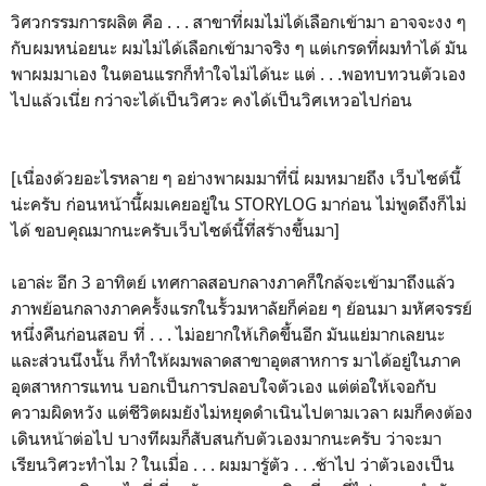
วิศวกรรมการผลิต คือ . . . สาขาที่ผมไม่ได้เลือกเข้ามา อาจจะงง ๆ
กับผมหน่อยนะ ผมไม่ได้เลือกเข้ามาจริง ๆ แต่เกรดที่ผมทำได้ มัน
พาผมมาเอง ในตอนแรกก็ทำใจไม่ได้นะ แต่ . . .พอทบทวนตัวเอง
ไปแล้วเนี่ย กว่าจะได้เป็นวิศวะ คงได้เป็นวิศเหวอไปก่อน
[เนื่องด้วยอะไรหลาย ๆ อย่างพาผมมาที่นี่ ผมหมายถึง เว็บไซต์นี้
น่ะครับ ก่อนหน้านี้ผมเคยอยู่ใน STORYLOG มาก่อน ไม่พูดถึงก็ไม่
ได้ ขอบคุณมากนะครับเว็บไซต์นี้ที่สร้างขึ้นมา]
เอาล่ะ อีก 3 อาทิตย์ เทศกาลสอบกลางภาคก็ใกล้จะเข้ามาถึงแล้ว
ภาพย้อนกลางภาคครั้งแรกในรั้วมหาลัยก็ค่อย ๆ ย้อนมา มหัศจรรย์
หนึ่งคืนก่อนสอบ ที่ . . . ไม่อยากให้เกิดขึ้นอีก มันแย่มากเลยนะ
และส่วนนึงนั้น ก็ทำให้ผมพลาดสาขาอุตสาหการ มาได้อยู่ในภาค
อุตสาหการแทน บอกเป็นการปลอบใจตัวเอง แต่ต่อให้เจอกับ
ความผิดหวัง แต่ชีวิตผมยังไม่หยุดดำเนินไปตามเวลา ผมก็คงต้อง
เดินหน้าต่อไป บางทีผมก็สับสนกับตัวเองมากนะครับ ว่าจะมา
เรียนวิศวะทำไม ? ในเมื่อ . . . ผมมารู้ตัว . . .ช้าไป ว่าตัวเองเป็น