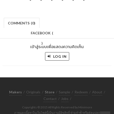
COMMENTS
(
0)
FACEBOOK
(
)
เข้าสู่ระบบเพื่อแสดงความคิดเห็น
LOG IN
Makers
/
Originals
/
Store
/
Sample
/
Redeem
/
About
/
Contact
/
Jobs
/
Copyrights © 2015 All Rights Reserved by Minimore
ภาพและเนื้อหาในเว็บไซต์นี้เป็นงานมีลิขสิทธิ์ ห้ามทำซ้ำหรือดัดแปลง