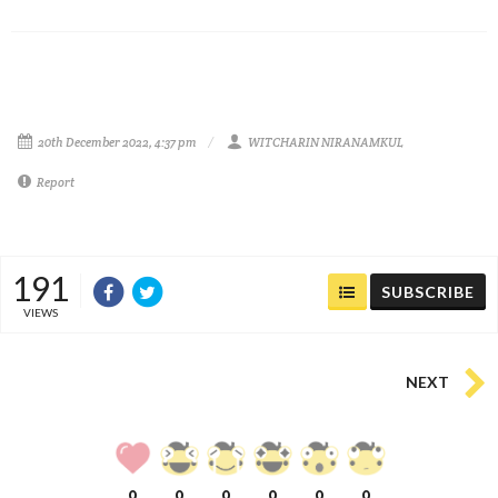
20th December 2022, 4:37 pm
WITCHARIN NIRANAMKUL
Report
191
SUBSCRIBE
VIEWS
NEXT
0
0
0
0
0
0