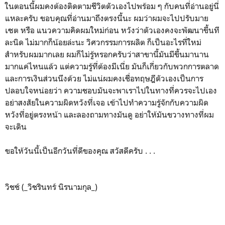
ในตอนนี้ผมคงต้องติดตามชีวิตตัวเองไปพร้อม ๆ กับคนที่อ่านอยู่นี่
แหละครับ ขอบคุณที่อ่านมาถึงตรงนี้นะ ผมว่าผมจะไปปรับมาย
เซต หรือ แนวความคิดผมใหม่ก่อน หวังว่าตัวเองคงจะพัฒนาขึ้นที
ละนิด ไม่มากก็น้อยล่ะนะ วิศวกรรมการผลิต ก็เป็นอะไรที่ใหม่
สำหรับผมมากเลย ผมก็ไม่รู้หรอกครับว่าสาขานี้มันมีขึ้นมานาน
มากแค่ไหนแล้ว แต่ความรู้ที่ต้องมีเนี่ย มันก็เกี่ยวกับพวกการตลาด
และการเงินส่วนนึงด้วย ไม่แน่ผมคงเชื่อทฤษฎีตัวเองเป็นการ
ปลอบใจหน่อยว่า ความชอบมันจะพาเราไปในทางที่ควรจะไปเอง
อย่าสงสัยในความผิดหวังที่เจอ เข้าไปทำความรู้จักกับความผิด
หวังที่อยู่ตรงหน้า และลองถามทางมันดู อย่าให้มันขวางทางที่ผม
จะเดิน
ขอให้วันนี้เป็นอีกวันที่ดีของคุณ สวัสดีครับ . . .
วิชช์ (_วิชรินทร์ นิรนามกุล_)