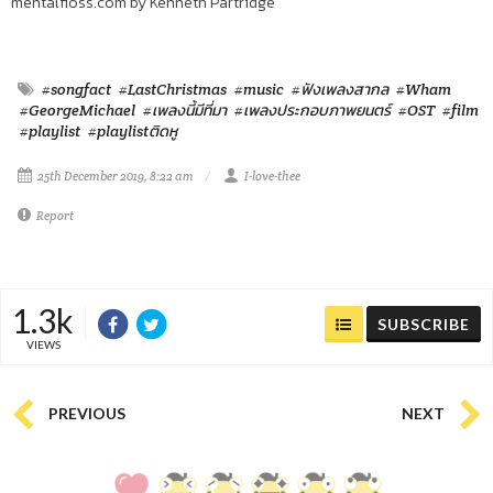
mentalfloss.com by Kenneth Partridge
#songfact
#LastChristmas
#music
#ฟังเพลงสากล
#Wham
#GeorgeMichael
#เพลงนี้มีที่มา
#เพลงประกอบภาพยนตร์
#OST
#film
#playlist
#playlistติดหู
25th December 2019, 8:22 am
I-love-thee
Report
1.3k
SUBSCRIBE
VIEWS
PREVIOUS
NEXT