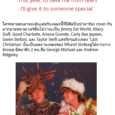
This year, to save me from tears
I'll give it to someone special
"
ใครหลายคนอาจจะคุ้นเคยกับเพลงนี้ที่มีศิลปินนำมาร้อง
cover
กัน
มากมายหลายเวอร์ชั่นไม่ว่าจะเป็น
Jimmy Eat World, Hilary
Duff, Good Charlotte, Ariana Grande, Carly Rae Jepsen,
Gwen Stefani,
และ
Taylor Swift
แต่จริงๆแล้วเพลง '
Last
Christmas'
นั้นเป็นผลงานเพลงของ
Wham!
นักร้องดูโอ้จากเกาะ
อังกฤษ มีสมาชิก 2 คน คือ
George Michael
และ
Andrew
Ridgeley