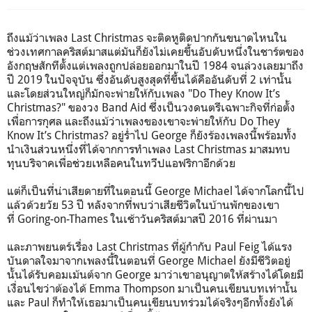
ถึงแม้ว่าเพลง
Last Christmas
จะติดหูติดปากกันขนาดไหนใน
ช่วงเทศกาลคริสต์มาสแต่มันก็ยังไม่เคยขึ้นอับดับหนึ่งในชาร์ตของ
อังกฤษสักทีตั้งแต่เพลงถูกปล่อยออกมาในปี 1984 จนล่วงเลยมาถึง
ปี 2019 ในปัจจุบัน ซึ่งอันดับสูงสุดที่ขึ้นได้คืออันดับที่ 2 เท่านั้น
และโดยส่วนใหญ่ก็มักจะพ่ายให้กับเพลง "
Do They Know It’s
Christmas?"
ของวง
Band Aid
ซึ่งเป็นวงดนตรีเฉพาะกิจที่ก่อตั้ง
เพื่อการกุศล และถึงแม้ว่าเพลงของเขาจะพ่ายให้กับ
Do They
Know It’s Christmas?
อยู่ร่ำไป George ก็
ยังร้องเพลงนี้พร้อมทั้ง
นำเงินส่วนหนึ่งที่ได้จากการทำเพลง
Last Christmas
มาสมทบ
ทุนบริจาคเพื่อช่วยเหลือคนในทวีปแอฟริกาอีกด้วย
แต่ก็เป็นที่น่าเสียดายที่ในตอนนี้
George Michael
ได้จากโลกนี้ไป
แล้วด้วยวัย 53 ปี หลังจากที่พบว่าเสียชีวิตในบ้านพักของเขา
ที่
Goring-on-Thames
ในเช้าวันคริสต์มาสปี 2016 ที่ผ่านมา
และภาพยนตร์เรื่อง
Last Christmas
ที่ผู้กำกับ
Paul Feig
ได้แรง
บันดาลใจมาจากเพลงนี้ในตอนที่
George Michael
ยังมีชีวิตอยู่
นั้นได้รับคอมเม้นต์จาก
George
มาว่าเขาอนุญาตให้สร้างได้โดยมี
เงื่อนไขว่าต้องได้ Emma Thompson
มาเป็นคนเขียนบทเท่านั้น
และ Paul
ก็ทำให้เธอมาเป็นคนเขียนบทร่วมได้จริงๆอีกทั้งยังได้