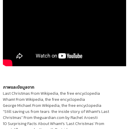
ภาพและข้อมูลจาก
Last Christmas From Wikipedia, the free encyclopedia
Wham! From Wikipedia, the free encyclopedia
George Michael
From Wikipedia, the free encyclopedia
“Still saving us from tears: the inside story of Wham!’s Last
Christmas” From theguardian.com by Rachel Aroesti
10 Surprising Facts About Wham!’s ‘Last Christmas’ From