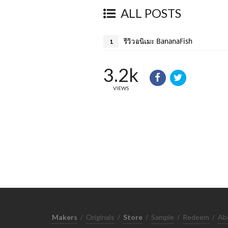
ALL POSTS
รีวิวอนิเมะ BananaFish
1
3.2k
VIEWS
Makers
/
Originals
/
Store
/
Sample
/
Redeem
/
Ab