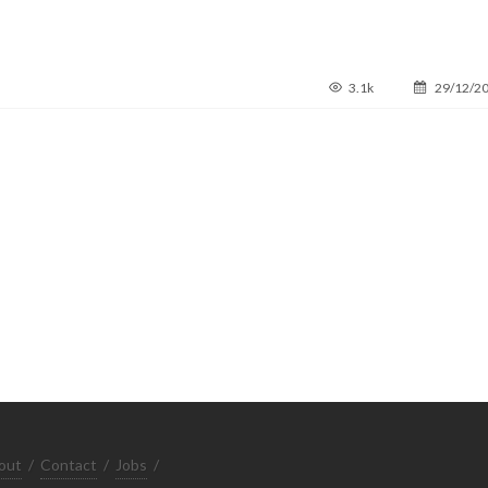
3.1k
29/12/2
out
/
Contact
/
Jobs
/