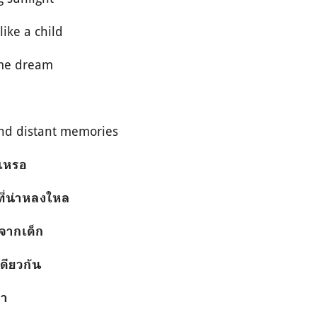
like a child
ame dream
d distant memories
วเหรอ
ที่น่าหลงใหล
งจากเด็ก
เดียวกัน
รา