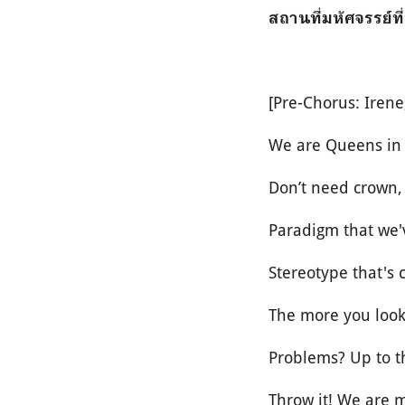
สถานที่มหัศจรรย์
[Pre-Chorus: Iren
We are Queens in 
Don’t need crown,
Paradigm that we'
Stereotype that's c
The more you look
Problems? Up to t
Throw it! We are m