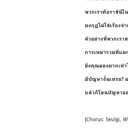
พวกเราคือราชินี
มงกุฏไม่ใช่เรื่องจ
ตัวอย่างที่พวกเราส
การเหมารวมที่แตก
ยิ่งคุณมองมากเท่า
มีปัญหางั้นเหรอ? ม
แล้วก็โยนปัญหาออ
[Chorus: Seulgi,
W