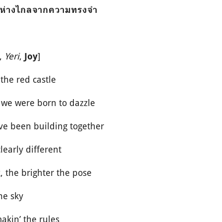
ที่ห่างไกลจากความทรงจำ
e,
Yeri
,
]
Joy
the red castle
 we were born to dazzle
ve been building together
learly different
, the brighter the pose
he sky
akin’ the rules