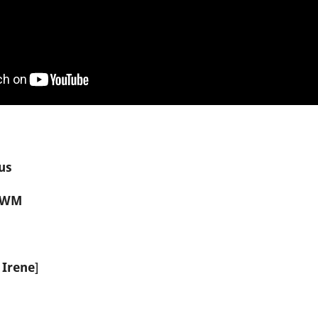
us
y_WM
,
]
Irene