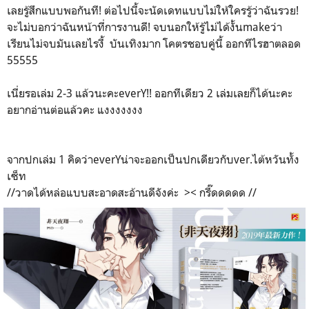
เลยรู้สึกแบบพอกันที! ต่อไปนี้จะนัดเดทแบบไม่ให้ใครรู้ว่าฉันรวย!
จะไม่บอกว่าฉันหน้าที่การงานดี! จบนอกให้รู้ไม่ได้งั้นmakeว่า
เรียนไม่จบมันเลยไรงี้ บันเทิงมาก โคตรชอบคู่นี้ ออกทีไรฮาตลอด
55555
เนี่ยรอเล่ม 2-3 แล้วนะคะeverY!! ออกทีเดียว 2 เล่มเลยก็ได้นะคะ
อยากอ่านต่อแล้วคะ แงงงงงงง
จากปกเล่ม 1 คิดว่าeverYน่าจะออกเป็นปกเดียวกับver.ไต้หวันทั้ง
เซ็ท
//วาดได้หล่อแบบสะอาดสะอ้านดีจังค่ะ >< กรี๊ดดดดด //