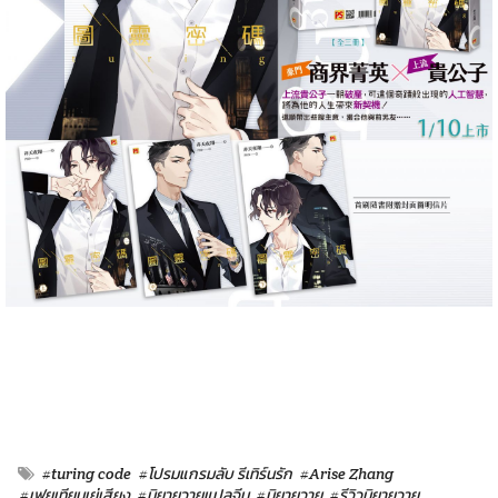
#turing code
#โปรมแกรมลับ รีเทิร์นรัก
#Arise Zhang
#เฟยเทียนเย่เสียง
#นิยายวายแปลจีน
#นิยายวาย
#รีวิวนิยายวาย