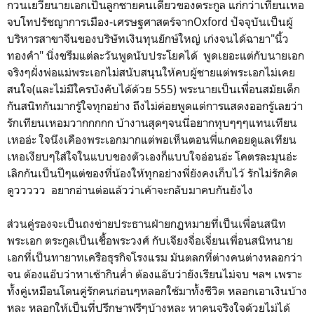
กวนเยวี่ยนายเอกเป็นลูกชายคนเดียวของตระกูล แก่กว่าเทียนเหอ
จบโทปรัชญาการเมือง-เศรษฐศาสตร์จากOxford ปัจจุบันเป็นผู้
บริหารสาขาจีนของบริษัทเงินทุนยักษ์ใหญ่ เก่งจนได้ฉายา"นิ้ว
ทองคำ" นิ่งขรึมแต่ละวันพูดนับประโยคได้ พูดเยอะแต่กับนายเอก
จริงๆฝั่งพ่อแม่พระเอกไม่สนับสนุนให้คบผู้ชายแต่พระเอกไม่เคย
สนใจ(และไม่มีใครบังคับได้ด้วย 555) พระนายเป็นเพื่อนสมัยเด็ก
กันสนิทกันมากรู้ใจทุกอย่าง ถึงไม่ค่อยพูดแต่การแสดงออกรู้เลยว่า
รักเทียนเหอมวากกกกก บ้างานสุดๆจนนี่อยากทุบๆๆๆแทนเทียน
เหออ่ะ ใจนึงเคืองพระเอกมากแต่พอเห็นตอนพี่แกคอยดูแลเทียน
เหอเงียบๆใส่ใจในแบบของตัวเองก็แบบใจอ่อนอ่ะ โคตรละมุนอ่ะ
เลิกกันเป็นปีๆแต่ของที่น้องให้ทุกอย่างพี่ยังคงเก็บไว้ รักไม่รักคิด
ดูววววว อยากอ่านต่อแล้วว่าเค้าจะกลับมาคบกันยังไง
ส่วนคู่รองจะเป็นถงข่ายประธานฝ่ายกฏหมายที่เป็นเพื่อนสนิท
พระเอก ตระกูลเป็นเชื้อพระวงศ์ กับเจียงจื่อเจี่ยนเพื่อนสนิทนาย
เอกที่เป็นทายาทเครือธุรกิจโรงแรม มันตลกที่ต่างคนต่างหลอกว่า
จน ต้องแอ๊บว่าหาเช้ากินค่ำ ต้องแอ๊บว่ายังเรียนไม่จบ ฯลฯ เพราะ
ทั้งคู่เหมือนโดนคู่รักคนก่อนๆหลอกใช้มาทั้งชีวิต หลอกเอาเงินบ้าง
หละ หลอกให้เป็นที่ปรึกษาฟรีๆบ้างหละ หาคนจริงใจด้วยไม่ได้