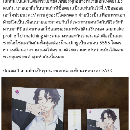
เลิกกันไปแล้วแต่อิพระเอกยังใช้ของทุกอย่างที่นายเอกให้ตอนยัง
คบกัน นายเอกก็เก็บนกแก้วที่ซื้อตอนเป็นแฟนกันไว้งี้ //ฮือออออ
เอาใจช่วยนะคะ// ส่วนคู่รองนี่โคตรตลก ฝ่ายนึงเป็นเพื่อนพระเอก
ฝ่ายนึงเป็นเพื่อนนายเอกมาคบกันได้เพราะหมดหวังกับชีวิตรักที่
ผ่านมาที่มีแต่คนหลอกใช้และมองแค่ทรัพย์สินเงินทอง เลยmake
profile ไป matching ต่างคนต่างหลอกกันว่าจน แล้วคือเป็นคุณ
ชายไฮโซแต่เกิดกันทั้งคู่อ่ะต้องฝึกactingเป็นคนจน 5555 โคตร
ฮา เหมือนจะดราม่าแต่ไม่ดราม่าด้วยความฮาปนน่าหมั่นไส้ตอน
พวกคุณชายเค้าสุมหัวกันนี่แหละ
ปกเล่ม 1 งามมั่ก เป็นรูปนายเอกน้องเทียนเหอนะคะ >///<