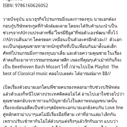
ISBN: 9786160626052
วายปัจจุบัน แนวธุรกิจโปรแกรมมิ่งและการลงทุน นายเอกต้อง
กอบกู้บริษัทตระกูลที่กำลังล้มละลาย โดยจะได้รับคำแนะนำเป็น
ช่วงๆจากAIกวนประสาทชื่อ"โพรมีธีอุส"ที่พ่อตัวเองพัฒนาทิ้งไว้
//AIกวนตีนมาก โคตรตลก เหมือนเป็นตัวละครอีกตัวอ่ะ// ตัวเอก
จะเป็นกลุ่มคุณชายทายาทนักธุรกิจที่เป็นเพื่อนกันมาตั้งแต่เด็ก
ศัพท์โปรแกรมมิ่งการลงทุนมาเต็ม และด้วยความคุณชาย ในเรื่อง
คำคมก็จะมาจากวรรณกรรมคลาสสิก เพลงที่คุณๆเค้าเม้าท์กันก็จะ
เป็น Beethoven Bach Mozart ไรงี้ //อ่านไปเปิด Playlist The
best of Classical music คลอไปเลยค่ะ ได้อารมณ์มาก อิอิ//
เปิดเรื่องด้วยนายเอกโดนพี่ชายคนรองหลอกมารับช่วงบริษัทต่อ
แล้วตัวเองก็หนีไปต่างประเทศติดต่อไม่ได้ อ่านไปเอาใจช่วยไปว่า
คุณชายตกอับจะหาทางแก้ปัญหายังไงในสภาพจนมุมขนาดนั้น
เรื่องจะย้อนอดีตเป็นช่วงๆสมัยพระเอกนายเอกยังคบกัน Love line
คู่หลักดราม่าเบาๆแต่ไม่มีเรื่องมือที่สาม เท่าที่อ่านเล่ม1เลิกกัน
เพราะปรับเข้าหากันไม่ได้ล้วนๆแต่จริงๆแล้วรักกันมาก แบบว่า