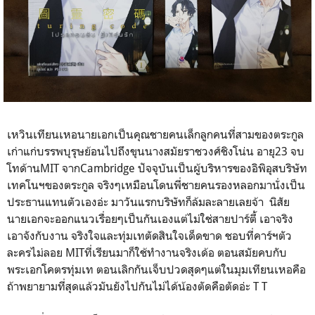
เหวินเทียนเหอนายเอกเป็นคุณชายคนเล็กลูกคนที่สามของตระกูล
เก่าแก่บรรพบุรุษย้อนไปถึงขุนนางสมัยราชวงศ์ชิงโน่น อายุ23 จบ
โทด้านMIT จากCambridge ปัจจุบันเป็นผู้บริหารของอิพิอุสบริษัท
เทคโนฯของตระกูล จริงๆเหมือนโดนพี่ชายคนรองหลอกมานั่งเป็น
ประธานแทนตัวเองอ่ะ มาวันแรกบริษัทก็ล้มละลายเลยจ้า นิสัย
นายเอกจะออกแนวเรื่อยๆเป็นกันเองแต่ไม่ใช่สายปาร์ตี้ เอาจริง
เอาจังกับงาน จริงใจและทุ่มเทตัดสินใจเด็ดขาด ชอบที่คาร์ฯตัว
ละครไม่ลอย MITที่เรียนมาก็ใช้ทำงานจริงเด้อ ตอนสมัยคบกับ
พระเอกโคตรทุ่มเท ตอนเลิกกันเจ็บปวดสุดๆแต่ในมุมเทียนเหอคือ
ถ้าพยายามที่สุดแล้วมันยังไปกันไม่ได้น้องตัดคือตัดอ่ะ T T