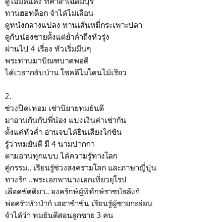
ดูไอ้มดแดง ที่ศาลาเฉลิมบุรี
ทานฮอทด็อก จำได้ไม่เลือน
ดูหนังกลางแปลง ทานเส้นหมี่กระเพาะปลา
ดูกับน้องชายตั้งแต่ย่ำค่ำถึงหัวรุ่ง
ผ่านไป 4 เรื่อง หัวเริ่มมึนๆ
พระท่านมาบิณฑบาตพอดี
ได้เวลากลับบ้าน โชคดีไม่โดนไม้เรียว
2.
ช่วงปิดเทอม เช่านิยายทมยันตี
มาอ่านกันกับพี่น้อง แบ่งเงินค่าเช่ากัน
ตั้งแค่หัวค่ำ อ่านจบได้ยินเสียงไก่ขัน
รู้ว่าทมยันตี มี 4 นามปากกา
ตามอ่านทุกแบบ ได้ความรู้ทางโลก
คู่กรรม.. เรียนรู้ช่วงสงครามโลก และภาษาญี่ปุ่น
ทางรัก ..พระเอกพานางเอกเที่ยวยุโรป
เลือดขัตติยา.. องครักษ์ผู้พิทักษ์ราชบัลลังก์
พ่อครัวหัวป่าก์ เฮฮาขำขัน เรียนรู้ผู้ชายกะล่อน
จำได้ว่า ทมยันตีสอนลูกชาย 3 คน