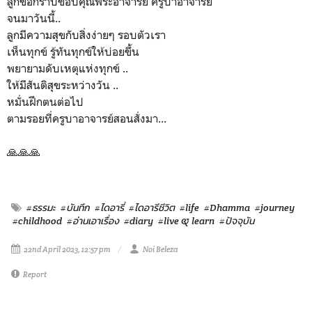
ลูกขอกราบขอบคุณพระอาจารย์ ครูบาอาจารย์
จนมาวันนี้..
ลูกมีความสุขกับสิ่งง่ายๆ รอบตัวเรา
เห็นทุกข์ รู้ทันทุกข์ให้บ่อยขึ้น
พยายามดับเหตุแห่งทุกข์ ..
ให้มีสันติสุขระหว่างวัน ..
หมั่นฝึกตนต่อไป
ตามรอยที่ครูบาอาจารย์สอนสั่งมา...
🙏🙏🙏
#ธรรมะ
#บันทึก
#ไดอารี่
#ไดอารีชีวิต
#life
#Dhamma
#journey
#childhood
#อ่านเอาเรื่อง
#diary
#live & learn
#ปัจจุบัน
22nd April 2023, 12:57 pm
Noi Beleza
Report