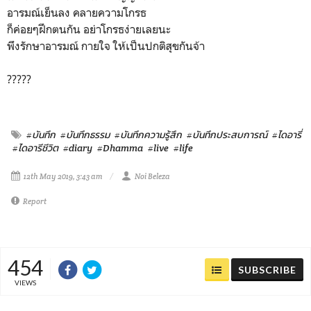
อารมณ์เย็นลง คลายความโกรธ
ก็ค่อยๆฝึกตนกัน อย่าโกรธง่ายเลยนะ
พึงรักษาอารมณ์ กายใจ ให้เป็นปกติสุขกันจ้า
?????
#บันทึก
#บันทึกธรรม
#บันทึกความรู้สึก
#บันทึกประสบการณ์
#ไดอารี่
#ไดอารีชีวิต
#diary
#Dhamma
#live
#life
12th May 2019, 3:43 am
Noi Beleza
Report
454
SUBSCRIBE
VIEWS