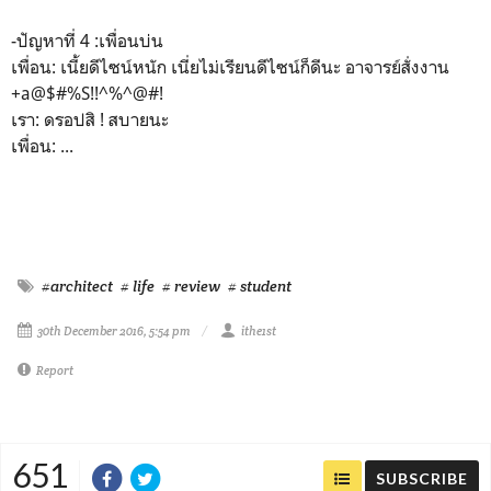
-ปัญหาที่ 4 :เพื่อนบ่น
เพื่อน: เนี้ยดีไซน์หนัก เนี่ยไม่เรียนดีไซน์ก็ดีนะ อาจารย์สั่งงาน
+a@$#%S!!^%^@#!
เรา: ดรอปสิ ! สบายนะ
เพื่อน: ...
#architect
# life
# review
# student
30th December 2016, 5:54 pm
ithe1st
Report
651
SUBSCRIBE