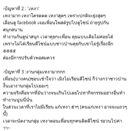
-ปัญหาที่ 2 : 'เหงา'
เหงามาก เหงาโครตตต เหงาสุดๆ เพราะปกติจะยุ่งสุดๆ
เลื่อนดู facebook เจอเพื่อนโพสต์รูปไปดูไซน์ ถ่ายรูปกัน
สนุกสนาน
ทำงานกันดูน่าสนุก เวลาคุยกะเพื่อน คุยแบบเดิมไม่ค่อยได้
เพราะไม่ได้เรียนดีไซน์แบบชาวบ้านคุยกับเขาไม่รู้เรื่องอีก
๕๕๕๕
ต้องมีการปรับตัวพอสมควร
-ปัญหาที่ 3 :งานกลุ่มเหงามากกก
เพื่อน(บางคน)ชอบเข้าใจว่า เมิงไม่เรียนดีไซน์ ก็ว่างกว่าชาวบ้าน
งั้นเอางานกลุ่มไปเยอะๆ
ความจริงคือจากที่มันว่างจนเกินไปเลยไปหากิจกรรมอย่างอื่นทำ
ทำงานนู่นนี่นั่น
ในส่วนเวลาที่เราไม่มีเรียน แก้เหงา ฮ่าๆ (คนแก่เหงา อาจจะแถวๆ
นี้)
เวลาจะนัดงานกลุ่ม เหงาตอนเพื่อนทุกคนติดดีไซน์ รอวนไปค่า
าา~