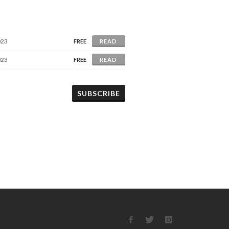
023
FREE
READ
023
FREE
READ
SUBSCRIBE