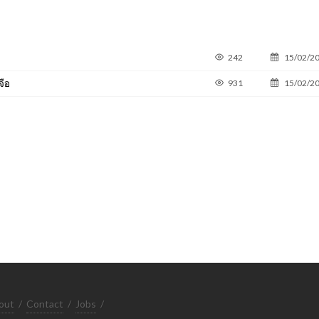
242
15/02/2
จือ
931
15/02/2
out
/
Contact
/
Jobs
/