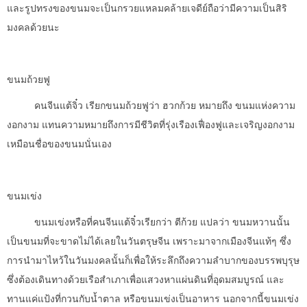
และรูปทรงของขนมจะเป็นกรวยแหลมคล้ายเจดีย์ถือว่ามีความเป็นสิริ
มงคลด้วยนะ
ขนมถ้วยฟู
คนจีนแต้จิ๋ว เรียกขนมถ้วยฟูว่า ฮวกก้วย หมายถึง ขนมแห่งความ
งอกงาม แทนความหมายถึงการมีชีวิตที่รุ่งเรืองเฟื่องฟูและเจริญงอกงาม
เหมือนชื่อของขนมนั่นเอง
ขนมเข่ง
ขนมเข่งหรือที่คนจีนแต้จิ๋วเรียกว่า ตีก้วย แปลว่า ขนมหวานนั้น
เป็นขนมที่จะขาดไม่ได้เลยในวันตรุษจีน เพราะมาจากเมืองจีนแท้ๆ ซึ่ง
การนำมาไหว้ในวันมงคลนั้นก็เพื่อให้ระลึกถึงความลำบากของบรรพบุรุษ
ซึ่งต้องเดินทางด้วยเรือสำเภาเพื่อแสวงหาแผ่นดินที่อุดมสมบูรณ์ และ
ทานแค่แป้งที่กวนกับน้ำตาล หรือขนมเข่งเป็นอาหาร นอกจากนี้ขนมเข่ง