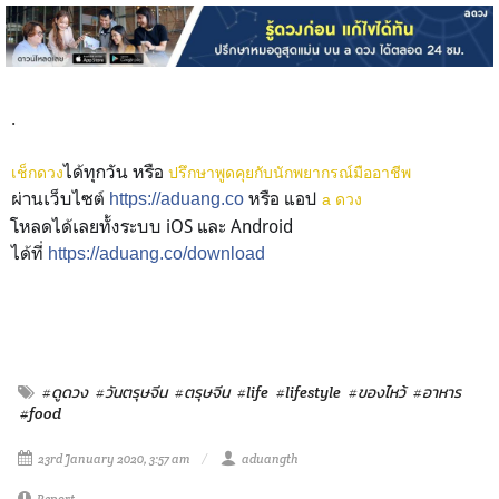
.
ได้ทุกวัน หรือ
เช็กดวง
ปรึกษาพูดคุยกับนักพยากรณ์มืออาชีพ
ผ่านเว็บไซต์
หรือ แอป
https://aduang.co
a ดวง
โหลดได้เลยทั้งระบบ iOS และ Android
ได้ที่
https://aduang.co/download
#ดูดวง
#วันตรุษจีน
#ตรุษจีน
#life
#lifestyle
#ของไหว้
#อาหาร
#food
23rd January 2020, 3:57 am
aduangth