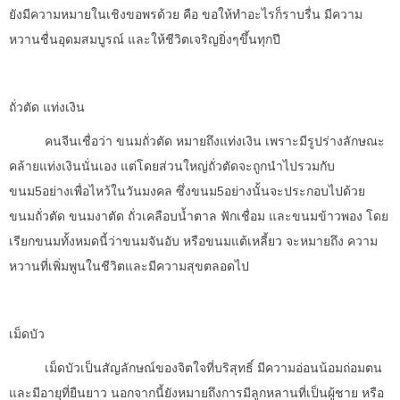
ยังมีความหมายในเชิงขอพรด้วย คือ ขอให้ทำอะไรก็ราบรื่น มีความ
หวานชื่นอุดมสมบูรณ์ และให้ชีวิตเจริญยิ่งๆขึ้นทุกปี
ถั่วตัด แท่งเงิน
คนจีนเชื่อว่า ขนมถั่วตัด หมายถึงแท่งเงิน เพราะมีรูปร่างลักษณะ
คล้ายแท่งเงินนั่นเอง แต่โดยส่วนใหญ่ถั่วตัดจะถูกนำไปรวมกับ
ขนม5อย่างเพื่อไหว้ในวันมงคล ซึ่งขนม5อย่างนั้นจะประกอบไปด้วย
ขนมถั่วตัด ขนมงาตัด ถั่วเคลือบน้ำตาล ฟักเชื่อม และขนมข้าวพอง โดย
เรียกขนมทั้งหมดนี้ว่าขนมจันอับ หรือขนมแต้เหลี้ยว จะหมายถึง ความ
หวานที่เพิ่มพูนในชีวิตและมีความสุขตลอดไป
เม็ดบัว
เม็ดบัวเป็นสัญลักษณ์ของจิตใจที่บริสุทธิ์ มีความอ่อนน้อมถ่อมตน
และมีอายุที่ยืนยาว นอกจากนี้ยังหมายถึงการมีลูกหลานที่เป็นผู้ชาย หรือ