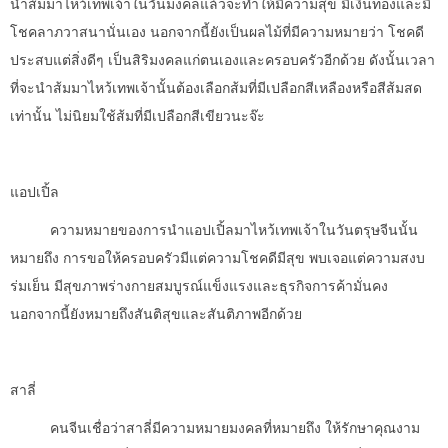
นำส้มมาไหว้เทพเจ้าในวันมงคลแล้วจะทำให้มีความสุข มีเงินทองและมี
โชคลาภวาสนานั่นเอง นอกจากนี้ยังเป็นผลไม้ที่มีความหมายว่า โชคดี
ประสบแต่สิ่งดีๆ เป็นสิริมงคลแก่ตนเองและครอบครัวอีกด้วย ดังนั้นเวลา
ที่จะนำส้มมาไหว้เทพเจ้านั้นต้องเลือกส้มที่มีเปลือกสีเหลืองหรือสีส้มสด
เท่านั้น ไม่นิยมใช้ส้มที่มีเปลือกสีเขียวนะจ๊ะ
แอปเปิ้ล
ความหมายของการนำแอปเปิ้ลมาไหว้เทพเจ้าในวันตรุษจีนนั้น
หมายถึง การขอให้ครอบครัวมีแต่ความโชคดีมีสุข พบเจอแต่ความสงบ
ร่มเย็น มีสุขภาพร่างกายสมบูรณ์แข็งแรงและธุรกิจการค้ามั่นคง
นอกจากนี้ยังหมายถึงสันติสุขและสันติภาพอีกด้วย
สาลี่
คนจีนเชื่อว่าสาลี่มีความหมายมงคลที่หมายถึง ให้รักษาคุณงาม