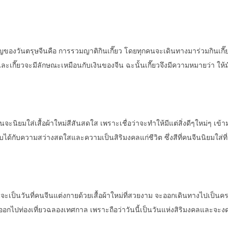
นตรุษจีนคือ การรวมญาติกินเกี๊ยว โดยทุกคนจะเดินทางมาร่วมกินเกี๊ยวก
 และเกี๊ยวจะมีลักษณะเหมือนกับเงินของจีน ฉะนั้นเกี๊ยวจึงมีความหมายว่า ให้มั
มใส่เสื้อผ้าใหม่สีสันสดใส เพราะเชื่อว่าจะทำให้มีแต่สิ่งดีๆใหม่ๆ เข้า
ียบได้กับความสว่างสดใสและความเป็นสิริมงคลแก่ชีวิต ซึ่งสีที่คนจีนนิยมใส่ที่
นวันที่คนจีนแต่งกายด้วยเสื้อผ้าใหม่ที่สวยงาม จะออกเดินทางไปเป็นคร
ันออกไปท่องเที่ยวฉลองเทศกาล เพราะถือว่าวันนี้เป็นวันแห่งสิริมงคลและจะ