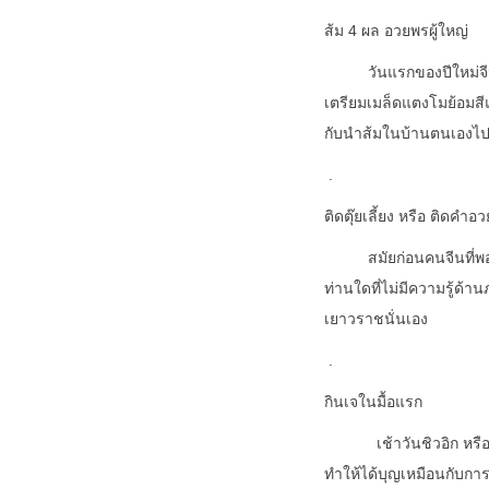
ส้ม
4 ผล อวยพรผู้ใหญ่
วันแรกของปีใหม่จีนหรือ
เตรียมเมล็ดแตงโมย้อมสีแ
กับนำส้มในบ้านตนเองไป
.
ติดตุ๊ยเลี้ยง หรือ ติดคำอ
สมัยก่อนคนจีนที่พอมีค
ท่านใดที่ไม่มีความรู้ด้า
เยาวราชนั่นเอง
.
กินเจในมื้อแรก
เช้าวันชิวอิก หร
ทำให้ได้บุญเหมือนกับการ