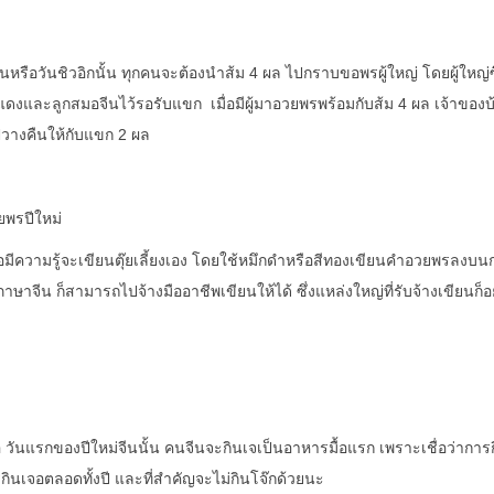
วันชิวอิกนั้น ทุกคนจะต้องนำส้ม 4 ผล ไปกราบขอพรผู้ใหญ่ โดยผู้ใหญ่ซึ่
ดงและลูกสมอจีนไว้รอรับแขก เมื่อมีผู้มาอวยพรพร้อมกับส้ม 4 ผล เจ้าของบ
วางคืนให้กับแขก 2 ผล
วยพรปีใหม่
วามรู้จะเขียนตุ๊ยเลี้ยงเอง โดยใช้หมึกดำหรือสีทองเขียนคำอวยพรลงบน
นภาษาจีน ก็สามารถไปจ้างมืออาชีพเขียนให้ได้ ซึ่งแหล่งใหญ่ที่รับจ้างเขียนก็
ือ วันแรกของปีใหม่จีนนั้น คนจีนจะกินเจเป็นอาหารมื้อแรก เพราะเชื่อว่าการ
กินเจอตลอดทั้งปี และที่สำคัญจะไม่กินโจ๊กด้วยนะ