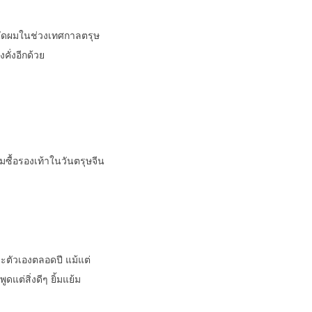
ัดผมในช่วงเทศกาลตรุษ
คั่งอีกด้วย
ซื้อรองเท้าในวันตรุษจีน
ะตัวเองตลอดปี แม้แต่
ูดแต่สิ่งดีๆ ยิ้มแย้ม