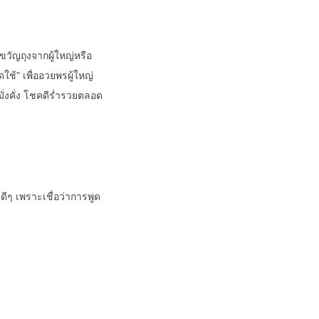
นขวัญถุงจากผู้ใหญ่หรือ
ใช้" เพื่ออวยพรผู้ใหญ่
ั่งคั่ง โชคดีร่ำรวยตลอด
ดีๆ เพราะเชื่อว่าการพูด