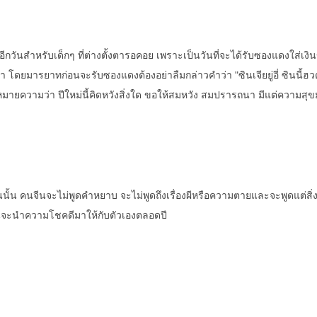
นอีกวันสำหรับเด็กๆ ที่ต่างตั้งตารอคอย เพราะเป็นวันที่จะได้รับซองแดงใส่เงิ
งเปา โดยมารยาทก่อนจะรับซองแดงต้องอย่าลืมกล่าวคำว่า "ซินเจียยู่อี่ ซินนี้ฮวด
มายความว่า ปีใหม่นี้คิดหวังสิ่งใด ขอให้สมหวัง สมปรารถนา มีแต่ความสุขม
ีนนั้น คนจีนจะไม่พูดคำหยาบ จะไม่พูดถึงเรื่องผีหรือความตายและจะพูดแต่สิ่ง
นั้นจะนำความโชคดีมาให้กับตัวเองตลอดปี