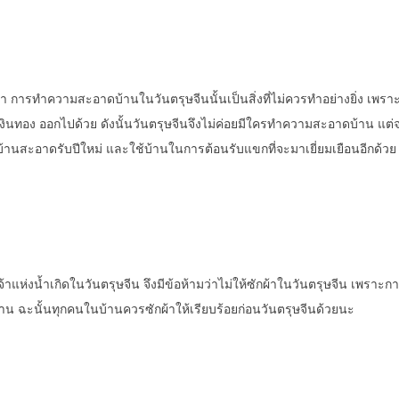
รทำความสะอาดบ้านในวันตรุษจีนนั้นเป็นสิ่งที่ไม่ควรทำอย่างยิ่ง เพราะ
ินทอง ออกไปด้วย ดังนั้นวันตรุษจีนจึงไม่ค่อยมีใครทำความสะอาดบ้าน แต
ห้บ้านสะอาดรับปีใหม่ และใช้บ้านในการต้อนรับแขกที่จะมาเยี่ยมเยือนอีกด้วย
่งน้ำเกิดในวันตรุษจีน จึงมีข้อห้ามว่าไม่ให้ซักผ้าในวันตรุษจีน เพราะกา
าน ฉะนั้นทุกคนในบ้านควรซักผ้าให้เรียบร้อยก่อนวันตรุษจีนด้วยนะ