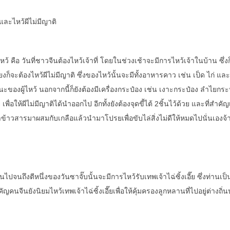
ษและไหว้ผีไม่มีญาติ
ือ วันที่ชาวจีนต้องไหว้เจ้าที่ โดยในช่วงเช้าจะมีการไหว้เจ้าในบ้าน ซึ่งก็ค
ยงก็จะต้องไหว้ผีไม่มีญาติ ซึ่งของไหว้นั้นจะมีทั้งอาหารคาว เช่น เป็ด ไก่
บฐานะของผู้ไหว้ นอกจากนี้ก็ยังต้องมีเครื่องกระป๋อง เช่น เงาะกระป๋อง ลำไยกร
ื่อให้ผีไม่มีญาติได้นำออกไป อีกทั้งยังต้องจุดขี้ไต้ 2ชิ้นไว้ด้วย และที่สำคัญเ
าข้าวสารมาผสมกับเกลือแล้วนำมาโปรยเพื่อขับไล่สิ่งไม่ดีให้หมดไปนั่นเองจ้
ถึงตีหนึ่งของวันซาจั๊บนั้นจะมีการไหว้รับเทพเจ้าไฉ่ซิ้งเอี๊ย ซึ่งท่านเ
คัญคนจีนยังนิยมไหว้เทพเจ้าไฉ่ซิ้งเอี๊ยเพื่อให้คุ้มครองลูกหลานที่ไปอยู่ต่าง