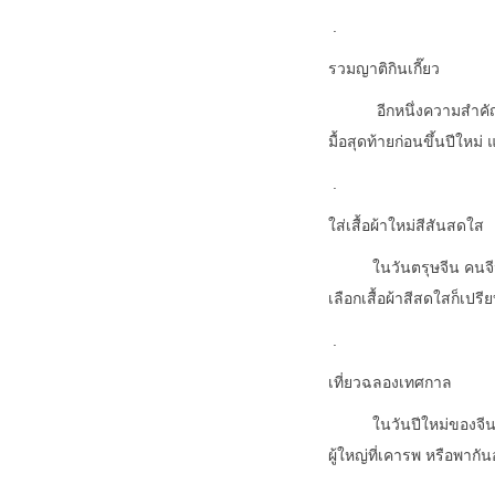
.
รวมญาติกินเกี๊ยว
อีกหนึ่งความสำคัญของวั
มื้อสุดท้ายก่อนขึ้นปีใหม่
.
ใส่เสื้อผ้าใหม่สีสันสดใส
ในวันตรุษจีน คนจีนจะนิย
เลือกเสื้อผ้าสีสดใสก็เปร
.
เที่ยวฉลองเทศกาล
ในวันปีใหม่ของจีนจะเป็
ผู้ใหญ่ที่เคารพ หรือพาก