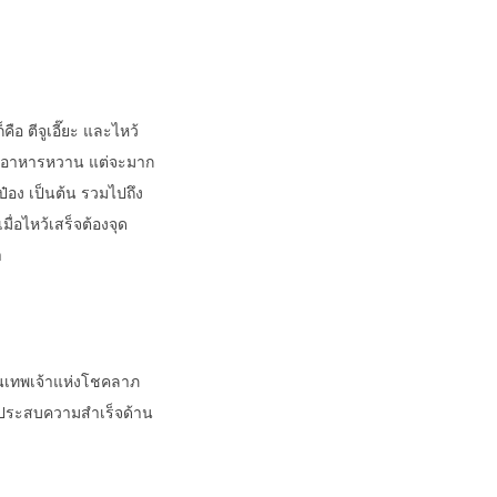
ือ ตีจูเอี๊ยะ และไหว้
 และอาหารหวาน แต่จะมาก
ะป๋อง เป็นต้น รวมไปถึง
มื่อไหว้เสร็จต้องจุด
า
ป็นเทพเจ้าแห่งโชคลาภ
ถิ่นประสบความสำเร็จด้าน