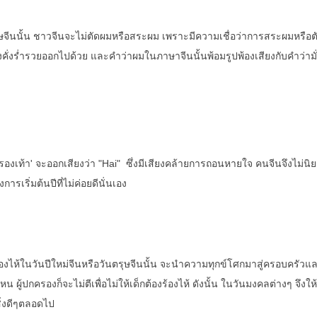
ั้น ชาวจีนจะไม่ตัดผมหรือสระผม เพราะมีความเชื่อว่าการสระผมหรือต
คั่งร่ำรวยออกไปด้วย และคำว่าผมในภาษาจีนนั้นพ้อมรูปพ้องเสียงกับคำว่ามั่ง
า' จะออกเสียงว่า "Hai" ซึ่งมีเสียงคล้ายการถอนหายใจ คนจีนจึงไม่นิยม
เริ่มต้นปีที่ไม่ค่อยดีนั่นเอง
้ในวันปีใหม่จีนหรือวันตรุษจีนนั้น จะนำความทุกข์โศกมาสู่ครอบครัวแล
่ไหน ผู้ปกครองก็จะไม่ตีเพื่อไม่ให้เด็กต้องร้องไห้ ดังนั้น ในวันมงคลต่างๆ จึงให้พ
สิ่งดีๆตลอดไป