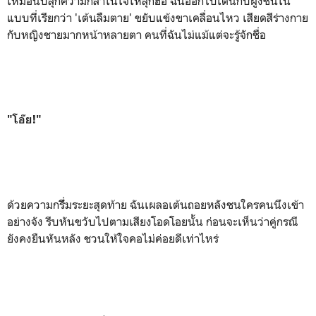
เหมือนปลุกความกล้าในใจให้ลุกฮือ ฉันออกไปเต้นกับฝูงชนใน
แบบที่เรียกว่า 'เต้นลืมตาย' ขยับแข้งขาเคลื่อนไหว เสียดสีร่างกาย
กับหญิงชายมากหน้าหลายตา คนที่ฉันไม่แม้แต่จะรู้จักชื่อ
"โอ๊ย!"
ด้วยความกรึึ่มระยะสุดท้าย ฉันเผลอเต้นถอยหลังชนใครคนนึงเข้า
อย่างจัง รีบหันขวับไปตามเสียงโอดโอยนั้น ก่อนจะเห็นว่าคู่กรณี
ยังคงยืนหันหลัง ชวนให้ใจคอไม่ค่อยด่ีเท่าไหร่