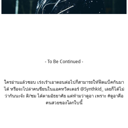
- To Be Continued -
ใครอ่านแล้วชอบ เร่งเร้าเอาตอนต่อไปก็สามารถให้ฟีดแบ็คกันมา
ได้ หรือจะไปล่าคนขียนในแอคทวิตเตอร์ @Synthkid_ เลยก็ได้ไม่
ว่ากันนะจ๊ะ ติ/ชม ได้ตามอัธยาศัย แต่ห้ามว่าดูอา เพราะ #ดูอาคือ
คนสวยของโลกใบนี้