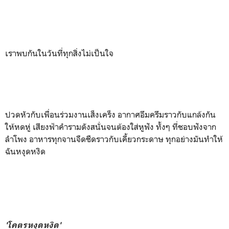
เราพบกันในวันที่ทุกสิ่งไม่เป็นใจ
ปวดหัวกับเพื่อนร่วมงานเส็งเคร็ง อากาศอึมครึมราวกับแกล้งกัน
ให้หดหู่ เสียงฟ้าคำรามดังสนั่นจนต้องใส่หูฟัง ทั้งๆ ที่ชอบฟังจาก
ลำโพง อาหารทุกจานจืดชืดราวกับเคี้ยวกระดาษ ทุกอย่างมันทำให้
ฉันหงุดหงิด
'โคตรหงุดหงิด'