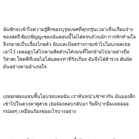
ฉันชักจะเข้าใจความรู้สึกของบุรุษเพศที่คุกกรุ่นเวลาเห็นเรือนร่าง
ของสตรี สัมปชัญญะของฉันตอนนี้ไม่ได้ครบถ้วนนัก การหักห้ามใจ
จึงกลายเป็นเรื่องไกลตัว ฉันบดเบียดร่างกายเข้าไปโอบกอดเธอ
เอาไว้ เผลอลูบไล้ไปตามสัดส่วนโค้งมนที่โยกย้ายไปมาอย่างถือ
วิสาสะ โชคดีที่เธอไม่ได้แสดงท่าทีรังเกียจ ฉันจึงได้สำรวจ สัมผัส
มันอย่างตามอำเภอใจ
เธอยกสองแขนขึ้นโอบรอบคอฉัน เราหันหน้าเข้าหากัน ฉันมองลึก
เข้าไปในดวงตาคู่สวย เธอจ้องตอบกลับมา ริมฝีปากอิ่มเผยอออ
กน้อยๆ เหมือนร้องขออะไรบางอย่าง