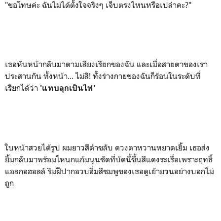
"ขอโทษค่ะ ฉันไม่ได้ตั้งใจจริงๆ เจ็บตรงไหนหรือเปล่าคะ?"
เธอหันหน้ากลับมาตามเสียงเรียกของฉัน และเมื่อสายตาของเรา
ประสานกัน ทั้งหน้า... ไม่สิ! ทั้งร่างกายของฉันก็ร้อนในระดับที่
เรียกได้ว่า
'แทบลุกเป็นไฟ'
ใบหน้าสวยได้รูป ผมยาวสีดำขลับ ดวงตาหวานหยาดเยิ้ม เธอส่ง
ยิ้มกลับมาพร้อมโหนกแก้มนูนชัดที่บัดนี้ขึ้นสีแดงระเรื่อเพราะฤทธิ์
แอลกอฮอลล์ ริมฝีปากอวบอิ่มสีชมพูของเธอดูเย้ายวนอย่างบอกไม่
ถูก