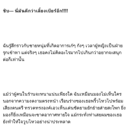
ชิบ--- นี่มันดีกว่าเลี้ยงเบียร์อีก!!!!
ฉันรู้สึกราวกับชายหนุ่มที่เกิดอาการเก้ๆ กังๆ เวลาผู้หญิงเป็นฝ่าย
รุกเข้าหา แต่จริงๆ เธอคงไม่คิดอะไรมากไปเกินกว่าอยากจะสนุก
ต่อก็เท่านั้น
แม้ว่าผู้คนในร้านจะหนาแน่นเพียงใด ฉันเหมือนมองไม่เห็นใคร
นอกจากความงดงามตรงหน้า เรือนร่างของเธอพริ้วไหวไปพร้อม
เสียงดนตรี ทรวดทรงองค์เอวเห็นเด่นชัดยามยักย้ายส่ายสะโพก ยิ่ง
มองก็ยิ่งเหมือนจะขาดอากาศหายใจ แม้กระทั่งท่าเสยผมของเธอ
ยังทำให้ใจวูบไหวอย่างน่าประหลาด