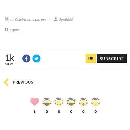
7th October 2017, 4:27 pm
Synthkid_
Report
1k
SUBSCRIBE
VIEWS
PREVIOUS
1
0
0
0
0
0