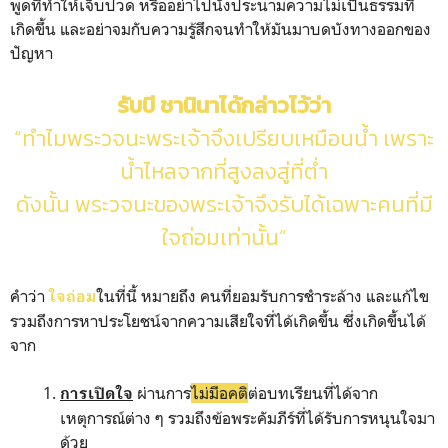
พูดที่ทำให้เจ็บปวด หรืออย่าไปนั่งประนามความไม่เป็นธรรมที่
เกิดขึ้น และอย่าจมกับความรู้สึกจนทำให้มันมาบดบังทางออกของ
ปัญหา
รับบี ชานินาได้กล่าวไว้ว่า
“ทำไมพระวจนะพระเจ้าจึงเปรียบเหมือนน้ำ เพราะ
น้ำไหลจากที่สูงลงสู่ที่ต่ำ
ดังนั้น พระวจนะของพระเจ้าจึงรับได้เฉพาะคนที่มี
ใจถ่อมเท่านั้น”
คำว่า
ในที่นี้ หมายถึง คนที่ยอมรับการชำระล้าง และแก้ไข
ใจถ่อม
รวมถึงการหาประโยชน์จากความเสียใจที่ได้เกิดขึ้น ซึ่งเกิดขึ้นได้
จาก
ผ่านการ
ไม่มีอคติ
ต่อบทเรียนที่ได้จาก
การเปิดใจ
เหตุการณ์ต่าง ๆ รวมถึงข้อพระคัมภีร์ที่ได้รับการหนุนใจมา
ด้วย