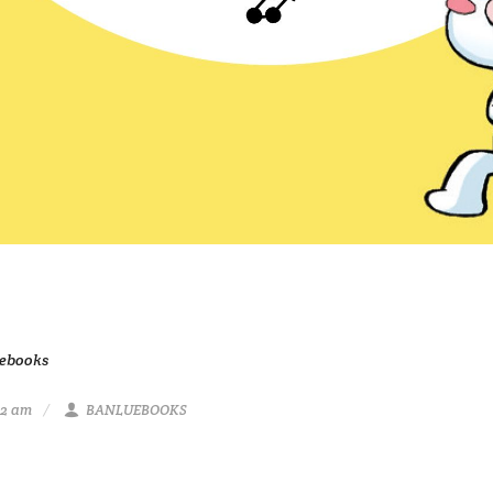
uebooks
02 am
BANLUEBOOKS