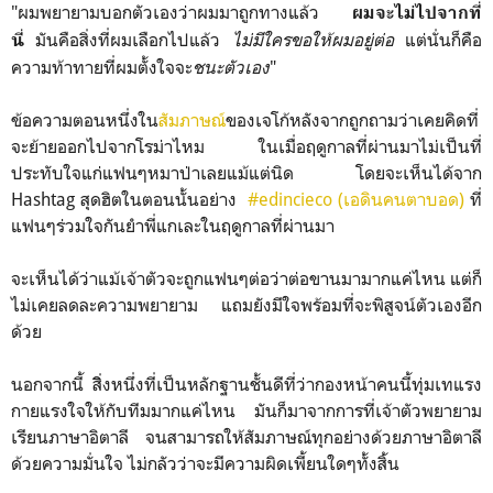
"ผมพยายามบอกตัวเองว่าผ
มมาถูกทางแล้ว
ผมจะไม่ไปจากที่
มันคือสิ่งที่ผมเลือกไปแล้ว
ไม่มีใครขอให้ผมอยู่ต่อ
แต่นั่นก็คือ
นี่
ความท้าทายที่ผ
มตั้งใจจะ
ชนะตัวเอง
"
ข้อความตอนหนึ่งใน
สัมภาษณ์
ของเจโก้หลังจากถูกถามว่าเคยคิดที่
จะย้ายออกไปจากโรม่าไหม ในเมื่อฤดูกาลที่ผ่านมาไม่เป็นที่
ประทับใจแก่แฟนๆหมาป่าเลยแม้แต่นิด โดยจะเห็นได้จาก
Hashtag สุดฮิตในตอนนั้นอย่าง
#edincieco (เอดินคนตาบอด)
ที่
แฟนๆร่วมใจกันยำพี่แกเละในฤดูกาลที่ผ่านมา
จะเห็นได้ว่าแม้เจ้าตัวจะถูกแฟนๆต่อว่าต่อขานมามากแค่ไหน แต่ก็
ไม่เคยลดละความพยายาม แถมยังมีใจพร้อมที่จะพิสูจน์ตัวเองอีก
ด้วย
นอกจากนี้ สิิ่งหนึ่งที่เป็นหลักฐานชั้นดีที่ว่ากองหน้าคนนี้ทุ่มเทแรง
กายแรงใจให้กับทีมมากแค่ไหน มันก็มาจากการที่เจ้าตัวพยายาม
เรียนภาษาอิตาลี จนสามารถให้สัมภาษณ์ทุกอย่างด้วยภาษาอิตาลี
ด้วยความมั่นใจ ไม่กลัวว่าจะมีความผิดเพี้ยนใดๆทั้งสิ้น