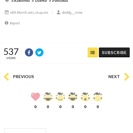
#ASRoma
# Dzeko
# Football
18th March 2017, 10:49 am
daddy__crow
Report
537
SUBSCRIBE
VIEWS
PREVIOUS
NEXT
0
0
0
0
0
0