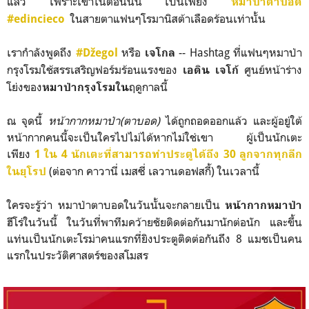
แล้ว เพราะเขาในตอนนั้น เป็นเพียง
หมาป่าตาบอด
ในสายตาแฟนๆโรมานิสต้าเลือดร้อนเท่านั้น
#edincieco
เรากำลังพูดถึง
หรือ
-- Hashtag ที่แฟนๆหมาป่า
#Džegol
เจโกล
กรุงโรมใช้สรรเสริญฟอร์มร้อนแรงของ
ศูนย์หน้าร่าง
เอดิน เจโก้
โย่งของ
ฤดูกาลนี้
หมาป่ากรุงโรมใน
ณ จุดนี้
หน้ากากหมาป่า(ตาบอด)
ได้ถูกถอดออกแล้ว และผู้อยู่ใต้
หน้ากากคนนี้จะเป็นใครไปไม่ได้หากไม่ใช่เขา ผู้เป็นนักเตะ
เพียง
1 ใน 4 นักเตะที่สามารถทำประตูได้ถึง 30 ลูกจากทุกลีก
(ต่อจาก คาวานี่ เมสซี่ เลวานดอฟสกี้) ในเวลานี้
ในยุโรป
ใครจะรู้ว่า หมาป่าตาบอดในวันนั้นจะกลายเป็น
หน้ากากหมาป่า
ฮีโร่ในวันนี้ ในวันที่พาทีมคว้ายชัยติดต่อกันมานักต่อนัก และขึ้น
แท่นเป็นนักเตะโรม่าคนแรกที่ยิงประตูติดต่อกันถึง 8 แมชเป็นคน
แรกในประวัติศาสตร์ของสโมสร