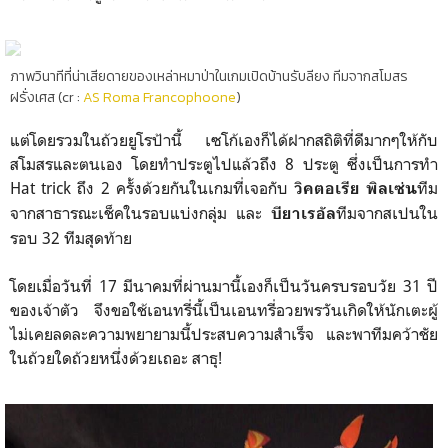
ภาพวินาทีที่น่าเสียดายของเหล่าหมาป่าในเกมเปิดบ้านรับลียง ทีมจากสโมสร
ฝรั่งเศส (cr :
AS Roma Francophoone
)
แต่โดยรวมในถ้วยยูโรป้านี้ เซโก้เองก็ได้ฝากสถิติที่ดีมากๆให้กับ
สโมสรและตนเอง โดยทำประตูไปแล้วถึง 8 ประตู ซึ่งเป็นการทำ
Hat trick ถึง 2 ครั้งด้วยกันในเกมที่เจอกับ
ทีม
วิคตอเรีย พิลเซ่น
จากสาธารณะเช็คในรอบแบ่งกลุ่ม และ
ทีมจากสเปนใน
บียาเรอัล
รอบ 32 ทีมสุดท้าย
โดยเมื่อวันที่ 17 มีนาคมที่ผ่านมานี้เองก็เป็นวันครบรอบวัย 31 ปี
ของเจ้าตัว จึงขอใช้เอนทรี่นี้เป็นเอนทรี่อวยพรวันเกิดให้นักเตะผู้
ไม่เคยลดละความพยายามนี้ประสบความสำเร็จ และพาทีมคว้าชัย
ในถ้วยใดถ้วยหนึ่งด้วยเถอะ สาธุ!