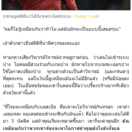
ฉายามนุษย์ซีซั่น 2 ไม่ได้มาเพราะโชคช่วย (cr. :
Daddy Crow
)
"ผมก็ไม่รู้เหมือนกันว่าทำไม แต่มันมักจะเป็นแบบนี้เสมอๆนะ"
เจ้าตัวกล่าวถึงสถิติที่น่าพิศวงของตนเอง
ท่ามกลางเสียงวิพากษ์วิจารณ์จากฤดูกาลก่อน ว่าเล่นไม่เข้าระบบ
บ้าง ไม่ค่อยมีส่วนร่วมกับเกมบ้าง มักหายไปจากเกมซะเฉยๆบ้าง
ใช้โอกาสเปลืองบ้าง ทุกอย่างล้วนเป็นคำวิจารณ์ (และกร่นด่า)
ที่สุดจะทน แต่ในวันนี้ดูเหมือนมันจะไม่มีอีกแล้ว (หรือมีน้อยลง
เยอะ) ในเมื่อฟอร์มของเขาในตอนนี้ถือว่าเปรี้ยงปร้างมากทีเดียว
ด้วยวัยเท่านี้แล้ว
"ที่โรมจะเหมือนกับบอสเนีย คือเขาจะไม่วิจารณ์กันหรอก
เขาด่า
เลยแหละ
ผมเลยค่อนข้างจะชินกับมันแล
้ว คือไม่ว่าคุณจะเล่นได้ดี
มา 3 นัดติด แต่ถ้าคุณเริ่มจะพลาดขึ้นมา
เขาก็จะด่าคุณอีก
มัน
เหมือนกับว่าพวกเขาจ้องจ
ะหาโอกาสยำคุณยังไงยังงั้นเ
ล