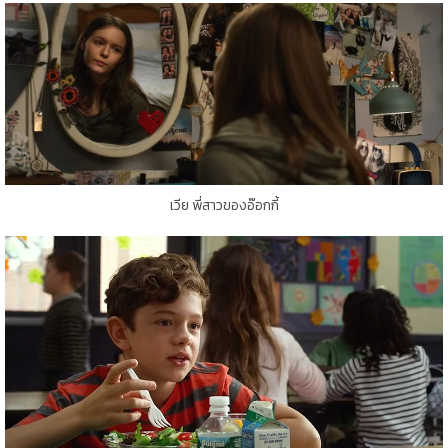
เวีย พี่สาวของอ๊อกกี้