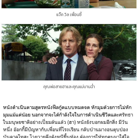
แจ๊ค วิล เพื่อนซี้
คุณพ่อสายฮาและคุณแม่บานฉ่ำ
หนังดำเนินตามสูตรหนังฟีลกู้ดแบบหมดจด หักมุมด้วยการไม่หัก
มุมแม้แต่น้อย นอกจากจะได้กำลังใจในการดำเนินชีวิตและ
ศรัทธา
ในมนุษยชาติอย่างเปี่ยมล้นแล้ว (ฮา) หนังยังบอกผมอีกสิ่ง มีวัน
หนึ่ง อ๊อกกี้มีปัญหากับเพื่อนที่โรงเรียน กลับบ้านมางอนตุบป่อง
บันดาลโทสะ โวยวายตึงตังหนีขึ้นห้อง ต้องการให้ทุกคนมาใส่ใจ