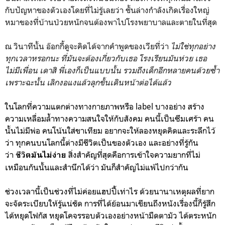
กับปัญหาของตัวเองโดยที่ไม่รู้เลยว่า ชั้นล่างกำลังเกิดเรื่องใหญ่
หมาของที่บ้านป่วยหนักจนต้องพาไปโรงพยาบาลและตายในที่สุด
ณ วินาทีนั้น อ๊อกกี้ดูจะคิดได้จากคำพูดของเวียที่ว่า
ไม่ใช่ทุกอย่าง
ทุกเวลาหรอกนะ ที่มันจะต้องเกี่ยวกับเธอ โรงเรียนมันห่วย เธอ
ไม่มีเพื่อน เดาสิ พี่เองก็เป็นแบบนั้น รวมถึงเด็กอีกหลายคนด้วยซ้ำ
เพราะฉะนั้น เลิกงอแงแล้วลุกขั้นเดินหน้าต่อได้แล้ว
ในโลกที่ความแตกต่างทางกายภาพหรือ label บางอย่าง สร้าง
ความเหลื่อมล้ำทางความสนใจให้กับสังคม คนนี้เป็นซึมเศร้า คน
นั้นไม่มีพ่อ คนโน้นใส่ขาเทียม อยากจะให้ลองหยุดคิดและระลึกไว้
ว่า ทุกคนบนโลกนี้ต่างมีชีวิตเป็นของตัวเอง และอย่างที่รู้กัน
ว่า
สิ่งสำคัญที่สุดคือการเข้าใจความยากที่ไม่
ชีวิตมันไม่ง่าย
เหมือนกันนั้นและสำนึกได้ว่า มันก็สำคัญไม่แพ้ไปกว่ากัน
ช่วงเวลานี้เป็นช่วงที่ไม่ค่อยแฮปปี้เท่าไร ด้วยนานาเหตุผลที่ยาก
จะจัดระเบียบให้รู้แน่ชัด การที่ได้ย้อนมาเขียนถึงหนังเรื่องนี้ก็รู้สึก
ได้หยุดโฟกัส หยุดโคจรรอบตัวเองอย่างหน้ามืดตามัว ได้ตระหนัก