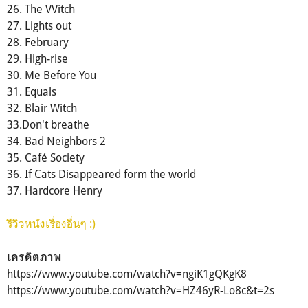
26. The VVitch
27. Lights out
28. February
29. High-rise
30. Me Before You
31. Equals
32. Blair Witch
33.Don't breathe
34. Bad Neighbors 2
35. Café Society
36. If Cats Disappeared form the world
37. Hardcore Henry
รีวิวหนังเรื่องอื่นๆ :)
เครดิตภาพ
https://www.youtube.com/watch?v=ngiK1gQKgK8
https://www.youtube.com/watch?v=HZ46yR-Lo8c&t=2s