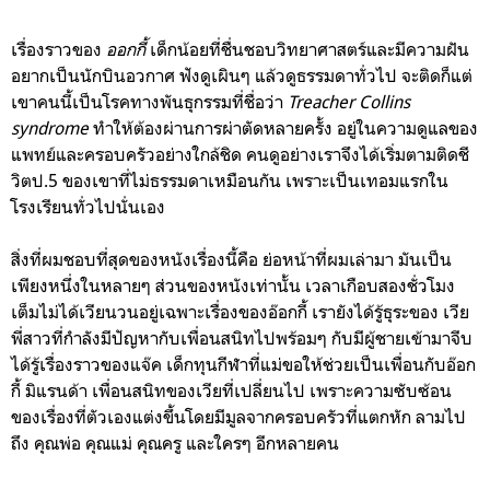
เรื่องราวของ
ออกกี้
เด็กน้อยที่ชื่นชอบวิทยาศาสตร์และมีความฝัน
อยากเป็นนักบินอวกาศ ฟังดูเผินๆ แล้วดูธรรมดาทั่วไป จะติดก็แต่
เขาคนนี้เป็นโรคทางพันธุกรรมที่ชื่อว่า
Treacher Collins
syndrome
ทำให้ต้องผ่านการผ่าตัดหลายครั้ง อยู่ในความดูแลของ
แพทย์และครอบครัวอย่างใกล้ชิด คนดูอย่างเราจึงได้เริ่มตามติดชี
วิตป.5 ของเขาที่ไม่ธรรมดาเหมือนกัน เพราะเป็นเทอมแรกใน
โรงเรียนทั่วไปนั่นเอง
สิ่งที่ผมชอบที่สุดของหนังเรื่องนี้คือ ย่อหน้าที่ผมเล่ามา มันเป็น
เพียงหนึ่งในหลายๆ ส่วนของหนังเท่านั้น เวลาเกือบสองชั่วโมง
เต็มไม่ได้เวียนวนอยู่เฉพาะเรื่องของอ๊อกกี้ เรายังได้รู้ธุระของ เวีย
พี่สาวที่กำลังมีปัญหากับเพื่อนสนิทไปพร้อมๆ กับมีผู้ชายเข้ามาจีบ
ได้รู้เรื่องราวของแจ๊ค เด็กทุนกีฬาที่แม่ขอให้ช่วยเป็นเพื่อนกับอ๊อก
กี้ มิแรนด้า เพื่อนสนิทของเวียที่เปลี่ยนไป เพราะความซับซ้อน
ของเรื่องที่ตัวเองแต่งขึ้นโดยมีมูลจากครอบครัวที่แตกหัก ลามไป
ถึง คุณพ่อ คุณแม่ คุณครู และใครๆ อีกหลายคน