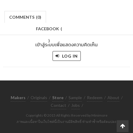
COMMENTS
(
0)
FACEBOOK
(
)
เข้าสู่ระบบเพื่อแสดงความคิดเห็น
LOG IN
Makers
/
Originals
/
Store
/
Sample
/
Redeem
/
About
/
Contact
/
Jobs
/
Copyrights © 2015 All Rights Reserved by Minimore
ภาพและเนื้อหาในเว็บไซต์นี้เป็นงานมีลิขสิทธิ์ ห้ามทำซ้ำหรือดัดแปลง