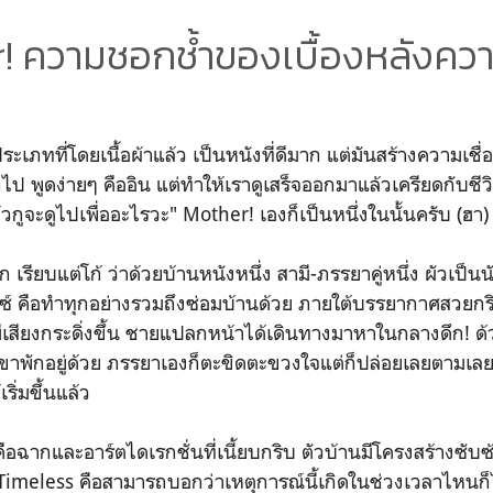
! ความชอกช้ำของเบื้องหลังควา
เภทที่โดยเนื้อผ้าแล้ว เป็นหนังที่ดีมาก แต่มันสร้างความเชื่
ป พูดง่ายๆ คืออิน แต่ทำให้เราดูเสร็จออกมาแล้วเครียดกับชีวิต
วกูจะดูไปเพื่ออะไรวะ" Mother! เองก็เป็นหนึ่งในนั้นครับ (ฮา)
รียบแต่โก้ ว่าด้วยบ้านหนังหนึ่ง สามี-ภรรยาคู่หนึ่ง ผัวเป็นน
นซ์ คือทำทุกอย่างรวมถึงซ่อมบ้านด้วย ภายใต้บรรยากาศสวยก
ีเสียงกระดิ่งขึ้น ชายแปลกหน้าได้เดินทางมาหาในกลางดึก! ด
ขาพักอยู่ด้วย ภรรยาเองก็ตะขิดตะขวงใจแต่ก็ปล่อยเลยตามเลยโด
ริ่มขึ้นแล้ว
 คือฉากและอาร์ตไดเรกชั่นที่เนี้ยบกริบ ตัวบ้านมีโครงสร้างซ
Timeless คือสามารถบอกว่าเหตุการณ์นี้เกิดในช่วงเวลาไหนก็