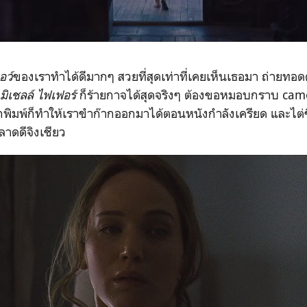
อว์
ของเราทำได้ดีมากๆ สวยที่สุดเท่าที่เคยเห็นเธอมา ถ่ายทอ
มิเชลล์ ไฟเฟอร์
ก็ร้ายกาจได้สุดจริงๆ ต้องขอหมอบกราบ ca
ิมพ์ก็ทำให้เราขำก๊ากออกมาได้ตอนหนังกำลังเครียด และไต่ขึ
ลาดดีจิงเชียว