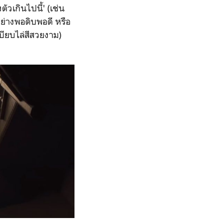
ัวเกินไปนี้' (เช่น
อย่างพอดิบพอดี หรือ
บียบไล่สีสวยงาม)