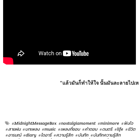
“แล้วมันก็ทำให้ใจ นั้นมันละลายไปเ
#MidnightMessageBox
#nostalgiamoment
#minimore
#ฟังใจ
#สายฝน
#บทเพลง
#music
#เพลงที่ชอบ
#คำตอบ
#ดนตรี
#life
#ชีวิต
#อารมณ์
#diary
#ไดอารี่
#ความรู้สึก
#บันทึก
#บันทึกความรู้สึก