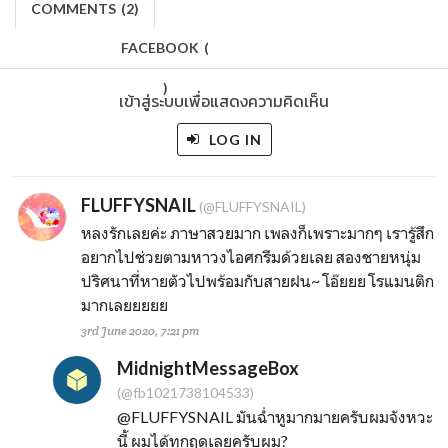
COMMENTS
(
2)
FACEBOOK
(
)
เข้าสู่ระบบเพื่อแสดงความคิดเห็น
LOG IN
FLUFFYSNAIL
(@FLUFFYSNAIL)
หลงรักเลยค่ะ ภาษาสวยมาก เพลงก็เพราะมากๆ เรารู้สึก
อยากไปช่วยตามหาวงไอศกรีมด้วยเลย สองชายหนุ่ม
ปริศนาที่หายตัวไปพร้อมกับสายฝน~ โอ๊ยยย โรแมนติก
มากเลยยยยย
3rd June 2020, 7:21 pm
MidnightMessageBox
(@fb1021738104533)
@FLUFFYSNAIL
มันฉ่ำหูมากมายครับผมจังหวะ
นี้ ผมได้ทุกฤดูเลยครับผม?