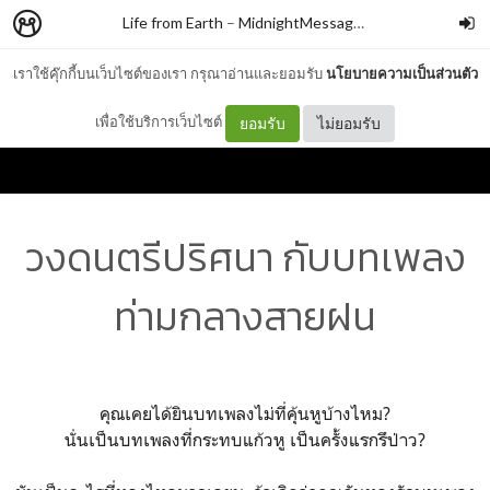
Life from Earth
–
MidnightMessageBox
เราใช้คุ๊กกี้บนเว็บไซต์ของเรา กรุณาอ่านและยอมรับ
นโยบายความเป็นส่วนตัว
เพื่อใช้บริการเว็บไซต์
ยอมรับ
ไม่ยอมรับ
วงดนตรีปริศนา กับบทเพลง
ท่ามกลางสายฝน
คุณเคยได้ยินบทเพลงไม่ที่คุ้นหูบ้างไหม?
นั่นเป็นบทเพลงที่กระทบแก้วหู เป็นครั้งแรกรึป่าว?