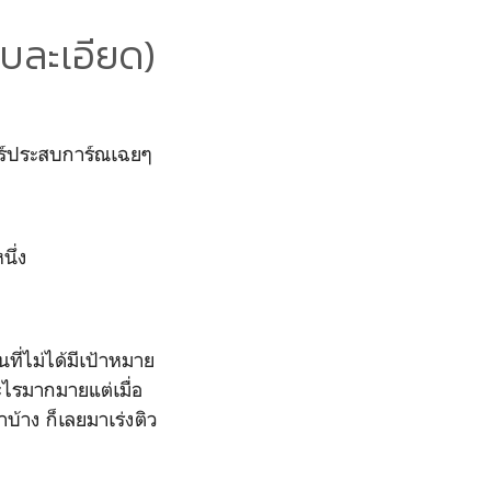
บบละเอียด)
ร์ประสบการ์ณเฉยๆ
นึ่ง
นที่ไม่ได้มีเป้าหมาย
อะไรมากมายแต่เมื่อ
าบ้าง ก็เลยมาเร่งติว