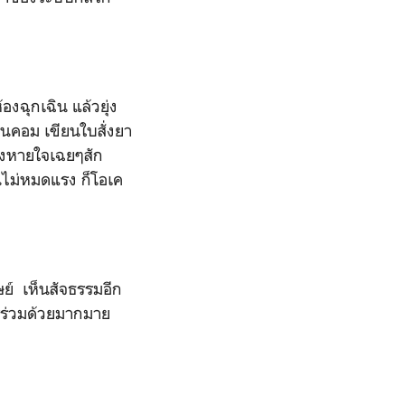
งฉุกเฉิน แล้วยุ่ง
ในคอม เขียนใบสั่งยา
่งหายใจเฉยๆสัก
ินไม่หมดแรง ก็โอเค
ษย์
เห็นสัจธรรมอีก
ไรร่วมด้วยมากมาย