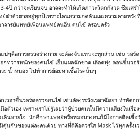
ก
3-4
ปี กว่าจะเรียนจบ อาจจะทำให้เกิดภาวะวิตกกังวล ซึมเศร้า
ย์ฆ่าตัวตายอยู่ทุกปีเพราะโดนความกดดันและความคาดหวังที่ส
าจารย์แพทย์เพื่อนแพทย์คนอื่น คนไข้ ครอบครัว
เจอแน่ๆคือการตรวจร่างกาย จะต้องจับแทบจะทุกส่วน เช่น วอร์ด
อกทวารหนักของคนไข้ เย็บแผลฉีกขาด เลือดพุ่ง ตอนขึ้นวอร์
าวะ น้ำหนอง ไปทำการย้อมหาเชื้อโรคนั้นๆ
ากเวลาขึ้นวอร์ดตรวจคนไข้ เช่นต้องระวังเวลาฉีดยา ทำหัตถการ
ือตัวเอง เพราะเราไม่รู้เลยว่าผู้ป่วยคนนั้นมีความเสี่ยงในเรื่
ดินหายใจ นักศึกษาแพทย์หรือหมอบางคนก็มีโอกาสติดเชื้อ
กับภูมิคุ้นกันของแต่ละคนด้วย ทางที่ดีคือควรใส่ Mask ไว้ทุกครั้