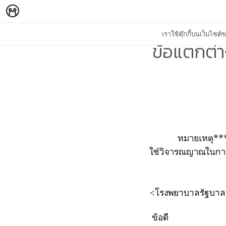
เราใช้คุ๊กกี้บนเว็บไซ
ข้อแตกต่
หมายเหตุ*** นี่เป
ใช้วิจารณญาณในกา
<โรงพยาบาลรัฐบาล
ข้อดี