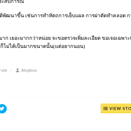
ระสบการ์ณ
่ได้พัฒนาขึ้น เช่นการทำหัตถการเย็บแผล การผ่าตัดทำคลอด 
่องมาก เยอะมากกว่าหน่อย จะขอตรวจเพิ่มละเอียด ขอเจอเฉพ
รก็ไม่ได้เป็นมากขนาดนั้น(แต่อยากนอน)
7 am
Rin36xxx
VIEW ST