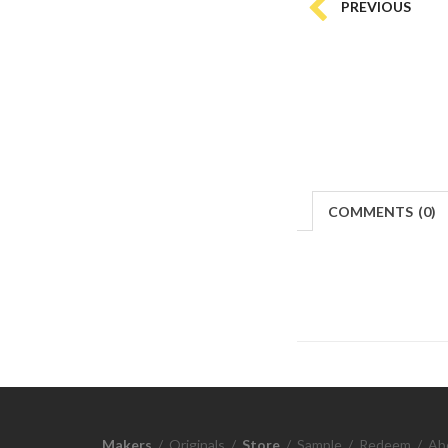
PREVIOUS
COMMENTS
(
0)
Makers
/
Originals
/
Store
/
Sample
/
Redeem
/
Ab