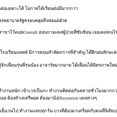
ต่อเฉพาะได้ โอกาศได้เรียนต่อมีมากกว่า
โรงพยาบาลรัฐครอบคลุมถึงพ่อแม่ด้วย
าขาไว้คอยConsult สอบถามเคสผู้ป่วยที่ซับซ้อน เจอเคสคนไ
โรงเรียนแพทย์ มีการสอนทำหัตถการที่สำคัญ ได้ฝึกฝนทักษะ
้จักเพื่อนรุ่นพี่รุ่นน้อง อาจาร์ยมากมาย ได้เพื่อนได้มิตรภาพใหม
งานหนัก เข้าเวรเป็นกะ ทำงานติดต่อกันหลายชั่วโมงมากกว่า
ย ต้องทำเคสรีพอต ต้องมานั่งDiscussion เคสต่างๆ
์เย็นวนไป ทำงานแทบทุกวัน บางทีต้องมาเครียดกับคนที่นิสัย