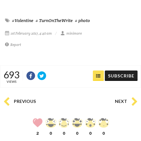
#Valentine
# TurnOnTheWrite
# photo
1st February 2017, 4:40 am
minimore
Report
693
SUBSCRIBE
VIEWS
PREVIOUS
NEXT
2
0
0
0
0
0