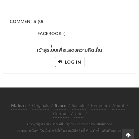
COMMENTS
(
0)
FACEBOOK
(
)
เข้าสู่ระบบเพื่อแสดงความคิดเห็น
LOG IN
Makers
/
Originals
/
Store
/
Sample
/
Redeem
/
About
/
Contact
/
Jobs
/
Copyrights © 2015 All Rights Reserved by Minimore
ภาพและเนื้อหาในเว็บไซต์นี้เป็นงานมีลิขสิทธิ์ ห้ามทำซ้ำหรือดัดแปลง