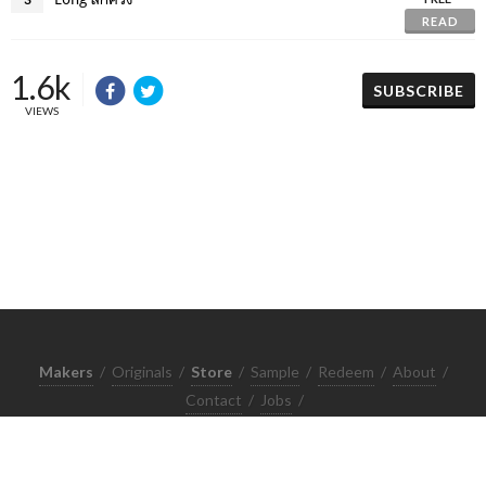
READ
1.6k
SUBSCRIBE
VIEWS
Makers
/
Originals
/
Store
/
Sample
/
Redeem
/
About
/
Contact
/
Jobs
/
Copyrights © 2015 All Rights Reserved by Minimore
ภาพและเนื้อหาในเว็บไซต์นี้เป็นงานมีลิขสิทธิ์ ห้ามทำซ้ำหรือดัดแปลง