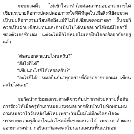
ผมขมวดคิ้ว ไม่เข้าใจว่าทำไมต้องลาหมอบอกว่าการได้
เขียนระบายคือการปลดปล่อยภาระใจที่ดีที่สุดในเมื่อสิ่งที่ยังขมวด
เป็นปมคือการวนเวียนคิดถึงแม่ที่ไม่ได้เขียนจดหมายลา งั้นผมก็
ควรเป็นฝ่ายเขียนแทนและถ้าเป็นไปได้หมออยากให้ผมมีไดอารี่
ของตัวเองซักเล่ม แต่จะไม่มีก็ได้หมอไม่เคยฝืนใจกอริลลาก้องอยู่
แล้ว
“
ต้องบอกลาแบบไหนครับ?
”
“
ยังไงก็ได้
”
“
เขียนอะไรก็ได้เหรอครับ?
”
“
อะไรก็ได้
”
หมอยืนยัน
“
ทุกอย่างที่ก้องอยากบอกแม่ เขียน
ลงไปได้เลย
”
ผมกัดปากก้มมองกระดาษสีขาวกับปากกาด้วยความตื้อตัน
การร้องไห้เมื่อครู่ทำเอาหมดแรงจนอยากกลับบ้านไปพักผ่อนผม
ถามหมอว่าไว้วันหลังได้ไหมเพราะวันนี้ผมไม่มีกะจิตกะใจจะ
บรรยายความรู้สึกอะไรแล้วโชคดีที่เขาตอบว่าได้ เพราะถ้าคำตอบ
ออกมาตรงข้าม กอริลลาก้องจะลงไปนอนแผ่บนพื้นแน่นอน