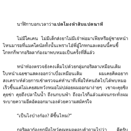
นาฬิกาบอกเวลาว่า
แปดโมงห้าสิบแปดนาที
ไม่มีโคเคน ไม่มีเด็กส่งยาไม่มีเจ้าพ่อมาเฟียหรือผู้ชายหน้า
ไหนมารอที่แมคโดนัลทั้งนั้นเพราะไอ้พี่อู๋โกหกและตอนนี้คนขี้
โกหกก็พากอริลลาก้องมาพบหมอเป็นครั้งที่สี่แล้ว
หน้าห้องตรวจยังคงเต็มไปด้วยกลุ่มกอริลลาเหมือนเดิม
ใบหน้าเฉยชาแสดงออกว่าเบื่อเหมือนเดิม ผมเคยคิดอยาก
สงเคราะห์ด้วยการเข้าตรวจแค่ห้านาทีเพื่อให้คนถัดไปได้พบหมอ
เร็วขึ้นแต่ไม่เคยสมหวังหมอไม่ปล่อยผมออกมาง่ายๆ เขาจะคุยขิง
คุยข่า คุยถึงปลาในน้ำ ถึงนกบนฟ้า ถึงอะไรก็แล้วแต่จนกระทั่งผม
ระบายความอึดอัดออกมาเองด้วยความสมัครใจ
“
เป็นไงบ้างก้อง? ดีขึ้นไหม?
”
กอริลลาก้องยกมือไหว้คุณหมอตอบคำถามไปว่า ดีครับ