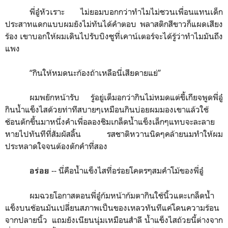
พี่อู๋หัวเราะ ไม่ยอมบอกกว่าทำไมไม่ชวนเพื่อนแทนเด็ก
ประสาทแดกแบบผมยังไม่ทันได้คำตอบ พลาสติกสีขาวก็แผดเสียง
ร้อง เขาบอกให้ผมเดินไปรับบิงซูที่เคาน์เตอร์จะได้รู้ว่าทำไมมันถึง
แพง
“
กินให้หมดนะก้องถ้าเหลือนี่เสียดายแย่
”
ผมพยักหน้ารับ รู้อยู่เต็มอกว่ากินไม่หมดแต่ขี้เกียจพูดพี่อู๋
กินน้ำแข็งไสด้วยท่าทีสบายๆเหมือนกินบ่อยผมมองเขาแล้วใช้
ช้อนตักขึ้นมาหนึ่งคำเพื่อลองชิมเกล็ดน้ำแข็งเล็กๆแทบจะละลาย
หายไปทันทีที่สัมผัสลิ้น รสชาติหวานนิดๆคล้ายนมทำให้ผม
ประหลาดใจจนต้องตักคำที่สอง
--
นี่คือน้ำแข็งไสที่อร่อยโคตรๆสมคำโม้ของพี่อู๋
อร่อย
ผมฉวยโอกาสตอนพี่อู๋ก้มหน้าก้มตากินใช้นิ้วแตะเกล็ดน้ำ
แข็งบนช้อนมันเปลี่ยนสภาพเป็นของเหลวทันทีแค่โดนความร้อน
จากปลายนิ้ว
แถมยังเนียนนุ่มเหมือนสำลี น้ำแข็งไสถ้วยนี้ต่างจาก