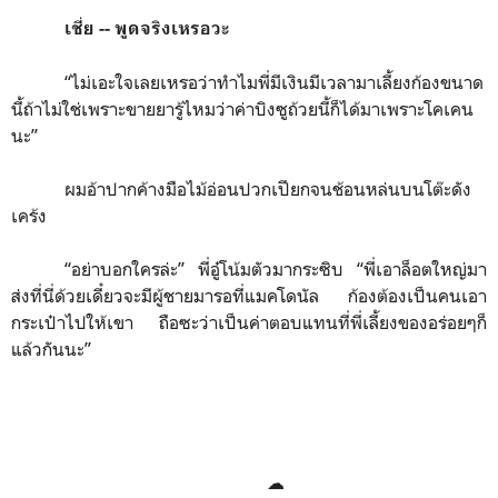
เชี่ย
--
พูดจริงเหรอวะ
“
ไม่เอะใจเลยเหรอว่าทำไมพี่มีเงินมีเวลามาเลี้ยงก้องขนาด
นี้ถ้าไม่ใช่เพราะขายยารู้ไหมว่าค่าบิงซูถ้วยนี้ก็ได้มาเพราะโคเคน
นะ
”
ผมอ้าปากค้างมือไม้อ่อนปวกเปียกจนช้อนหล่นบนโต๊ะดัง
เคร้ง
“
อย่าบอกใครล่ะ
”
พี่อู๋โน้มตัวมากระซิบ
“
พี่เอาล็อตใหญ่มา
ส่งที่นี่ด้วยเดี๋ยวจะมีผู้ชายมารอที่แมคโดนัล ก้องต้องเป็นคนเอา
กระเป๋าไปให้เขา ถือซะว่าเป็นค่าตอบแทนที่พี่เลี้ยงของอร่อยๆก็
แล้วกันนะ
”
☁