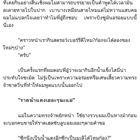
ที่เคยกินอย่างสิ้นเชิงผมไม่สามารถบรรยายเป็นคำพูดได้เวลามัน
ละลายหายไปในปาก เบาบางเหมือนสายไหมแต่ไม่หวานแสบคอ
ผมไม่แปลกใจเลยว่าทำไมพี่อู๋ถึงชอบ เพราะบิงซูมันอร่อยแบบนี้
นี่เอง
“
คราวหน้าเรากินสตรอว์เบอร์รี่ดีไหม?ก้องจะได้ลองของ
ใหม่ๆบ้าง
”
“
ครับ
”
เป็นครั้งแรกที่ผมตอบพี่อู๋ว่าจะมากินอีกน้ำแข็งไสนี่น่า
ประทับใจชะมัด ไม่รู้เป็นเพราะความอร่อยหรือเศษเสี้ยวความทรง
จำขาดวิ่นที่ทำให้ผมพูดแบบนั้นออกไป
“
ราดน้ำแดงเยอะๆนะแม่
”
แม่ในความทรงจำพยักหน้า ใช้ยางรวบผมเป็นหางม้าก่อน
จะบอกคนขายให้ราดเฮลซ์บลูบอยเยอะๆตามคำขอ
“
ซีกนึงเป็นน้ำแดงอีกซีกเป็นมะลิได้ไหมก้อง?
”