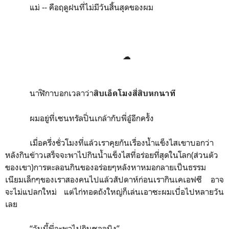
แม่
--
คือฤดูฝนที่ไม่มีวันสิ้นสุดของผม
☁
นาฬิกาบอกเวลาว่า
สิบเอ็ดโมงสี่สิบหกนาที
ผมอยู่ที่เซนทรัลปิ่นเกล้ากับพี่อู๋อีกครั้ง
เมื่อครึ่งชั่วโมงที่แล้วเราคุยกันเรื่องน้ำแข็งไสเขาบอกว่า
หลังกินข้าวเสร็จจะพาไปกินน้ำแข็งไสที่อร่อยที่สุดในโลก(ส่วนตัว
ของเขา)การตะลอนกินของอร่อยๆหลังหาหมอกลายเป็นธรรม
เนียมเล็กๆของเราสองคนไปแล้วสัปดาห์ก่อนเรากินเคเอฟซี อาจ
จะไม่แปลกใหม่ แต่ไก่ทอดถังใหญ่ก็เล่นเอาซะผมเบื่อไปหลายวัน
เลย
“
วันนี้พี่จะพาไปกินซอลบิง
”