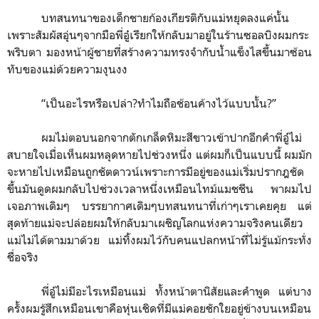
บทสนทนาของเด็กชายก้องเกียรติกับแม่หยุดลงแค่นั้น
เพราะสัมผัสอุ่นๆจากมือพี่อู๋เรียกให้กลับมาอยู่ในร้านซอลบิงผมกระ
พริบตา มองหน้าผู้ชายที่สร้างความทรงจำกับน้ำแข็งไสขึ้นมาซ้อน
ทับของแม่ด้วยความงุนงง
“
เป็นอะไรหรือเปล่า?ทำไมถือช้อนค้างไว้แบบนั้น?
”
ผมไม่ตอบนอกจากตักเกล็ดหิมะสีขาวเข้าปากอีกคำพี่อู๋ไม่
สบายใจเมื่อเห็นผมหลุดหายไปช่วงหนึ่ง แต่ผมก็เป็นแบบนี้ ผมมัก
จะหายไปเหมือนถูกชัตดาวน์เพราะการมีอยู่ของแม่เริ่มปรากฎชัด
ขึ้นมันดูดผมกลับไปช่วงเวลาหนึ่งเหมือนไทม์แมชชีน พาผมไป
เจอภาพเดิมๆ บรรยากาศเดิมๆบทสนทนาที่เก่าๆเราเคยคุย แต่
สุดท้ายแม่จะปล่อยผมให้กลับมาเผชิญโลกแห่งความจริงคนเดียว
แม่ไม่ได้ตามมาด้วย แม่ทิ้งผมไว้กับคนแปลกหน้าที่ไม่รู้แม้กระทั่ง
ชื่อจริง
พี่อู๋ไม่มีอะไรเหมือนแม่ ทั้งหน้าตานิสัยและคำพูด แต่บาง
ครั้งผมรู้สึกเหมือนเขาคือหุ่นเชิดที่มีแม่คอยชักใยอยู่ข้างบนเหมือน