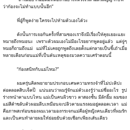
ว่าก้องจะไม่ทำแบบนั้นอีก
”
พี่อู๋ก็พูดง่าย ใครจะไปห้ามตัวเองได้วะ
ดังนั้นการเจอกันครั้งที่สามของเราจึงมีเรื่องให้คุยเยอะแยะ
หมายถึงหมอนะ เพราะตัวผมเองไม่มีอะไรอยากพูดอยู่แล้ว แต่จู่ๆ
หมอก็ถามถึงแม่ แม่ที่ไม่เคยถูกพูดถึงเลยตั้งแต่กลายเป็นขี้เถ้าเมื่อ
หลายเดือนก่อนแม่ที่เป็นต้นเหตุของมวลความเศร้าตอนนี้
“
ก้องสนิทกับแม่ไหม?
”
ผมครุ่นคิดพยายามประกอบเศษความทรงจำที่ไม่ปะติปะ
ต่อตลอดสิบเจ็ดปี แน่นอนว่าผมรู้จักแม่ตัวเองรู้ว่าแม่ชื่ออะไร รูป
ร่างหน้าตาแบบไหน แม่เป็นคนผิวขาว ตาสองชั้น มีลักยิ้ม ผมของ
แม่สีดำขลับตัวผอมลีบเหมือนจะปลิวตามแรงลมอยู่ตลอดเวลา แม่
คือภาพสะท้อนของผมเวลามองกระจกแม่คือผู้หญิงคนเดียวที่ผมรัก
และเป็นคนทำลายผมให้ย่อยยับด้วยเชือกเพียงเส้นเดียว