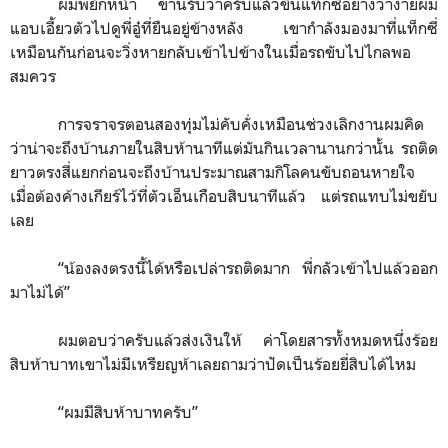
ผมพยักหน้า ขานรับว่าครับแล้วขึ้นแท็กซี่อย่างว่าง่ายผม
แอบเอี้ยวตัวไปดูพี่อู๋ที่ยืนอยู่ข้างหลัง เขากำลังมองมาที่แท็กซี่
เหมือนกันก่อนจะวิ่งหายกลับเข้าไปข้างในเมื่อรถขับไปไกลพอ
สมควร
การจราจรตอนสองทุ่มไม่คับคั่งเหมือนช่วงเลิกงานผมคิด
ว่าน่าจะถึงบ้านภายในสิบห้านาทีแต่มันกินเวลานานกว่านั้น รถติด
ยาวตรงสี่แยกก่อนจะถึงบ้านประมาณสามกิโลคนขับถอนหายใจ
เมื่อต้องค้างเกียร์ไว้ที่ตัวเอ็นเกือบสิบนาทีแล้ว แต่รถแทบไม่ขยับ
เลย
“
น้องลงตรงนี้ได้หรือเปล่ารถติดมาก พี่กลัวเข้าไปแล้วออก
มาไม่ได้
”
ผมตอบว่าครับแล้วส่งเงินให้ ค่าโดยสารทั้งหมดหนึ่งร้อย
สิบห้าบาทเขาไม่มีเหรียญห้าเลยถามว่าปัดเป็นร้อยยี่สิบได้ไหม
“
ผมมีสิบห้าบาทครับ
”