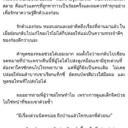
สลาย คือแก้วแตกๆที่ถูกทากาวเป็นร้อยครั้งและผมควรทำทุกอย่าง
เพื่อรักษาความรู้สึกตัวเองก่อน
รักตัวเองก่อน หมอบอกและอย่าคิดถึงเรื่องที่ผ่านมาแล้ว ใน
เมื่อย้อนกลับไปแก้ไขอะไรไม่ได้ก็ปล่อยให้แม่เป็นความทรงจำดีๆ
ของก้องดีกว่าเนอะ
คำพูดของหมอช่วยได้เยอะมาก ผมตั้งใจว่าจะกลับไปเขียน
จดหมายที่บ้านเพราะคืนนี้พี่อู๋ไม่ได้ไปส่งดูเหมือนเขามีธุระด่วนที่
ต้องพาใครซักคนไปโรงพยาบาล แต่พี่อู๋ก็ยังเป็นคนเดิม ไม่เคย
ปล่อยให้ผมลำบากเขาเรียกแท็กซี่ ยัดธนบัตรสีม่วงใส่มือผม และ
พูดขอโทษที่ไปส่งไม่ได้
ผมอยากถามพี่อู๋ว่าขอโทษทำไม เพราะการดูแลเด็กจิตป่วย
ไม่ใช่หน้าที่ของเขาด้วยซ้ำ
“
มีเรื่องด่วนนิดหน่อย ถึงบ้านแล้วโทรบอกพี่ด้วยนะ
”