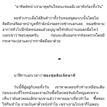
“
อาทิตย์หน้าเรามาคุยกันใหม่นะหมอมีเวลาฟังก้องทั้งวัน
”
ผมหัวเราะเมื่อได้ยินคำว่าทั้งวันหมอพูดแบบนั้นโดยไม่
คิดถึงกอริลลาหน้าบูดที่กำลังนั่งรอตรวจข้างนอกเลย หมอซักถาม
อาการทั่วไปอีกนิดหน่อยแล้วอนุญาตให้กลับบ้านผมยกมือไหว้
บอกเขาว่าขอบคุณครับ ก่อนจะเดินออกจากห้องตรวจโดยมี
กระดาษเปล่าและปากกาติดมือมาด้วย
☁
นาฬิกาบอกเวลาว่า
สองทุ่มสิบเจ็ดนาที
วันนี้พี่อู๋อยู่กับผมทั้งวัน เขาพาตะลอนทั่วห้างเหมือนเดิม
ก่อนจะจบที่โรงหนังและจ่ายเงินซื้อป็อปคอร์นถังใหญ่แค่เพราะ
เห็นว่ามันสวยผมเลิกถามเขาแล้วว่าพาผมมาเที่ยวทำไม ซื้อของ
ให้กินทำไม จ่ายเงินค่าตั๋วหนังทำไม เพราะถามไปเขาก็ไม่ตอบ