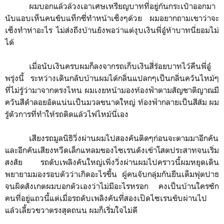
ผมบอกแล้วล้วงเอาเศษเหรียญบาทที่อยู่ก้นกระเป๋าออกมา
นับแอบเห็นคนขับแท็กซี่ทำหน้าเซ็งๆด้วย ผมอยากถามเขาว่าจะ
เซ็งทำห่าอะไร ไม่ส่งถึงบ้านยังพอว่าแต่งุบเงินพี่อู๋ห้าบาทนี่ยอมไม่
ได้
เมื่อนับเงินครบผมก็ลงจากรถเก็บเงินสี่ร้อยบาทไว้คืนพี่อู๋
พรุ่งนี้ ระหว่างเดินกลับบ้านผมได้กลิ่นแปลกๆเป็นกลิ่นควันไหม้ๆ
ที่ไม่รู้ว่ามาจากตรงไหน ผมเงยหน้ามองท้องฟ้าตามสัญชาติญาณมี
ควันสีดำลอยอัดแน่นเป็นมวลขนาดใหญ่ ท้องฟ้ากลายเป็นสีส้ม ผม
รู้ตัวการที่ทำให้รถติดแล้วไฟไหม้นี่เอง
เสียงรถมูลนิธิวิ่งผ่านผมไปสองคันติดๆก่อนจะตามมาอีกคัน
และอีกคันเสียงหวีดเล็กแหลมของไซเรนดังเข้าโสตประสาทจนเริ่ม
สงสัย รถดับเพลิงคันใหญ่เพิ่งวิ่งผ่านผมไปคราวนี้ผมหยุดเดิน
พยายามมองรอบตัวว่าเกิดอะไรขึ้น ผู้คนจับกลุ่มกันยืนเต็มฟุตปาธ
จนผิดสังเกตผมบอกตัวเองว่าไม่มีอะไรหรอก คงเป็นบ้านใครซัก
คนที่อยู่แถวนี้แต่เมื่อรถดับเพลิงคันที่สองเปิดไซเรนขับผ่านไป
แล้วเลี้ยวขวาตรงสุดถนน ผมก็เริ่มใจไม่ดี