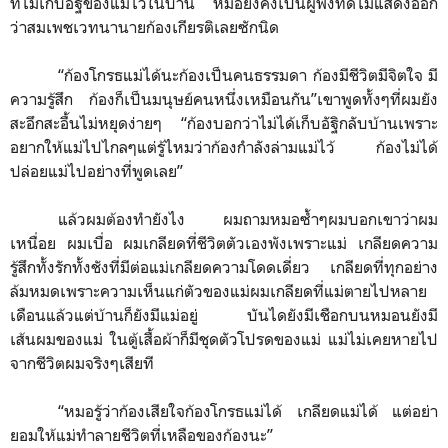
ที่ไม่เก็บอัฐิของแม่ไว้ในบ้าน หมอยังคงเป็นผู้ฟังที่ดีไม่แสดงออก
ว่าสมเพชเวทนานายก้องเกียรติเลยซักนิด
“
ก้องโกรธแม่ได้นะก้องเป็นคนธรรมดา ก้องมีชีวิตมีจิตใจ มี
ความรู้สึก ก้องก็เป็นมนุษย์คนหนึ่งเหมือนกัน
”
เขาพูดทั้งๆที่ผมยัง
สะอึกสะอื้นไม่หยุดง่ายๆ
“
ก้องบอกว่าไม่ได้เก็บอัฐิกลับบ้านเพราะ
อยากให้แม่ไปไกลๆแต่รู้ไหมว่าก้องกำลังล่ามแม่ไว้ ก้องไม่ได้
ปล่อยแม่ไปอย่างที่พูดเลย
”
แล้วผมต้องทำยังไง ผมถามหมอซ้ำๆผมบอกเขาว่าผม
เหนื่อย ผมเบื่อ ผมเกลียดที่ชีวิตตัวเองพังเพราะแม่ เกลียดความ
รู้สึกทั้งรักทั้งชังที่มีต่อแม่เกลียดความโดดเดี่ยว เกลียดที่ทุกอย่าง
ล้มหมดเพราะความเห็นแก่ตัวของแม่ผมเกลียดที่แม่ตายไปหลาย
เดือนแล้วแต่บ้านก็ยังมีแม่อยู่ บันไดยังมีเชือกบนหมอนยังมี
เส้นผมของแม่ ในตู้เสื้อผ้าก็มีชุดตัวโปรดของแม่ แม่ไม่เคยหายไป
จากชีวิตผมจริงๆเสียที
“
หมอรู้ว่าก้องเสียใจก้องโกรธแม่ได้ เกลียดแม่ได้ แต่อย่า
ยอมให้แม่ทำลายชีวิตที่เหลือของก้องนะ
”