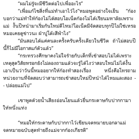
“
ผมไม่รู้จะมีชีวิตต่อไปเพื่ออะไร
”
“
เพื่อแก้ไขสิ่งที่แม่ทำเอาไว้ไง
”
หมอพูดอย่างใจเย็น
“
ก้อง
บอกว่าแม่ทำให้ก้องไม่ได้สอบโอเน็ตก้องไม่ได้เรียนมหาลัยเพราะ
แม่ งั้นปีหน้ามาเริ่มกันใหม่ดีไหม?โอเน็ตมีจัดสอบทุกปีไม่ใช่เหรอ
หมอเคยดูข่าวนะ ผ้าปูโต๊ะสีฟ้าไง
”
“
มันสอบได้แค่คนละครั้งครับครั้งเดียวในชีวิต ถ้าไม่สอบปี
นี้ก็ไม่มีโอกาสแก้ตัวแล้ว
”
“
กระทรวงศึกษาคงไม่ใจร้ายกับเด็กที่เข้าสอบไม่ได้เพราะ
เหตุสุดวิสัยหรอกยังไม่ลองถามแล้วจะรู้ได้ไงว่าสอบใหม่ไม่ได้งั้น
เอาเป็นว่าวันนี้หมออยากให้ก้องทำสองเรื่อง หนึ่งคือโทรถาม
หน่วยงานที่จัดสอบว่าสามารถเข้าสอบใหม่ปีหน้าได้ไหมและสอง
-
-
ปล่อยแม่ไป
”
เขาพูดด้วยน้ำเสียงอ่อนโยนแล้วยื่นกระดาษกับปากกามา
ให้หนึ่งแท่ง
“
หมอให้กระดาษกับปากกาไว้เขียนจดหมายบอกลาแม่
จดหมายฉบับสุดท้ายถึงแม่จากก้องเกียรติ
”