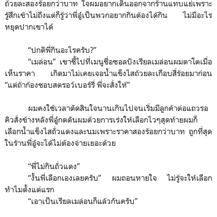
ถ้วยละสองร้อยกว่าบาท ใจผมอยากเดินออกจากร้านแทบแย่เพราะ
รู้สึกเข้าไม่ถึงแต่ก็รู้ว่าพี่อู๋เป็นพวกอยากกินต้องได้กิน ไม่มีอะไร
หยุดปากเขาได้
“
ปกติพี่กินอะไรครับ?
”
“
เมล่อน
”
เขาชี้ไปที่เมนูชื่อซอลบิงเรียลเมล่อนผมตาโตเมื่อ
เห็นราคา เกิดมาไม่เคยเจอน้ำแข็งไสถ้วยละเกือบสี่ร้อยมาก่อน
“
แต่ถ้าก้องชอบสตรอว์เบอร์รี่ พี่จะสั่งให้
”
ผมคงใช้เวลาตัดสินใจนานเกินไปจนเริ่มมีลูกค้าต่อแถวรอ
คิวสั่งข้างหลังพี่อู๋กดดันผมด้วยการเร่งให้เลือกไวๆสุดท้ายผมก็
เลือกน้ำแข็งไสถั่วแดงและนมเพราะราคาสองร้อยกว่าบาท ถูกที่สุด
ในร้านพี่อู๋จะได้ไม่ต้องจ่ายเยอะด้วย
“
พี่ไม่กินถั่วแดง
”
“
งั้นพี่เลือกเองเลยครับ
”
ผมถอนหายใจ ไม่รู้จะให้เลือก
ทำไมตั้งแต่แรก
“
เอาเป็นเรียลเมล่อนก็แล้วกันครับ
”