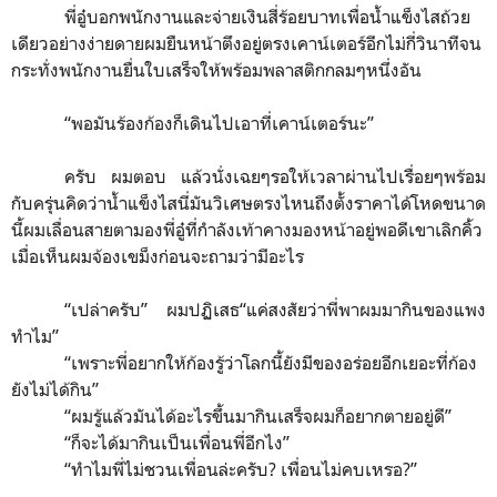
พี่อู๋บอกพนักงานและจ่ายเงินสี่ร้อยบาทเพื่อน้ำแข็งไสถ้วย
เดียวอย่างง่ายดายผมยืนหน้าตึงอยู่ตรงเคาน์เตอร์อีกไม่กี่วินาทีจน
กระทั่งพนักงานยื่นใบเสร็จให้พร้อมพลาสติกกลมๆหนึ่งอัน
“
พอมันร้องก้องก็เดินไปเอาที่เคาน์เตอร์นะ
”
ครับ ผมตอบ แล้วนั่งเฉยๆรอให้เวลาผ่านไปเรื่อยๆพร้อม
กับครุ่นคิดว่าน้ำแข็งไสนี่มันวิเศษตรงไหนถึงตั้งราคาได้โหดขนาด
นี้ผมเลื่อนสายตามองพี่อู๋ที่กำลังเท้าคางมองหน้าอยู่พอดีเขาเลิกคิ้ว
เมื่อเห็นผมจ้องเขม็งก่อนจะถามว่ามีอะไร
“
เปล่าครับ
”
ผมปฏิเสธ
“
แค่สงสัยว่าพี่พาผมมากินของแพง
ทำไม
”
“
เพราะพี่อยากให้ก้องรู้ว่าโลกนี้ยังมีของอร่อยอีกเยอะที่ก้อง
ยังไม่ได้กิน
”
“
ผมรู้แล้วมันได้อะไรขึ้นมากินเสร็จผมก็อยากตายอยู่ดี
”
“
ก็จะได้มากินเป็นเพื่อนพี่อีกไง
”
“
ทำไมพี่ไม่ชวนเพื่อนล่ะครับ? เพื่อนไม่คบเหรอ?
”