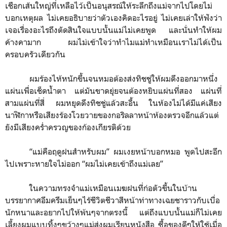
เชือกเส้นใหญ่ที่เหลือไว้เป็นอนุสรณ์ให้ระลึกถึงแม่จากไปโดยไม่
บอกเหตุผล ไม่เคยอธิบายว่าตัวเองคิดอะไรอยู่ ไม่เคยเล่าให้ฟังว่า
เจอเรื่องอะไรถึงตัดสินใจแบบนั้นแม่ไม่เคยพูด และนั่นทำให้ผม
ค้างคามาก ผมไม่เข้าใจว่าทำไมแม่ทำเหมือนเราไม่ได้เป็น
ครอบครัวเดียวกัน
ผมร้องไห้หนักขึ้นจนหมอต้องส่งทิชชู่ให้ผมดึงออกมาหนึ่ง
แผ่นเพื่อเช็ดน้ำตา แต่มันขาดยุ่ยจนต้องหยิบแผ่นที่สอง แผ่นที่
สามแผ่นที่สี่ ผมหยุดดึงทิชชู่แล้วสะอื้น ในห้องไม่ได้มีแค่เสียง
นาฬิกาหรือเสียงร้องโวยวายของกอริลลาหน้าห้องตรวจอีกแล้วแต่
ยังมีเสียงคร่ำครวญของก้องเกียรติด้วย
“
แม่คือฤดูฝนสำหรับผม
”
ผมเงยหน้าบอกหมอ พูดไปสะอึก
ไปเพราะหายใจไม่ออก
“
ผมไม่เคยเข้าถึงแม่เลย
”
ในความทรงจำแม่เหมือนเมฆฝนที่ก่อตัวขึ้นในบ้าน
บรรยากาศอึมครึมเย็นๆไร้ชีวิตชีวาสีหน้าท่าทางเฉยชาราวกับเบื่อ
นักหนาและอยากไปให้พ้นๆจากตรงนี้ แต่ถึงแบบนั้นแม่ก็ไม่เคย
เลี้ยงผมแบบทิ้งๆขว้างๆแม่ส่งผมเรียนหนังสือ ซื้อของดีๆให้ใช้เมื่อ