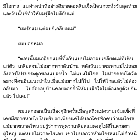
มีโอกาส แม่ทำหน้าที่อย่างดีมาตลอดสิบเจ็ดปีจนกระทั่งวันสุดท้าย
และวันนั้นก็ทำให้ผมรู้สึกไม่ดีกับแม่
“
ผมรักแม่ แต่ผมก็เกลียดแม่
”
ผมบอกหมอ
“
ตอนนี้ผมเกลียดแม่ที่ทิ้งกันแบบไม่ลาผมเกลียดแม่ที่เห็น
แก่ตัว เกลียดจนไม่อยากพากลับบ้าน หลังวันเผาผมพาแม่ไปลอย
อังคารโปรยกระดูกของแม่ลงน้ำ ไม่แบ่งใส่โกศ ไม่ฝากคอนโดวัด
อย่างที่คนอื่นแนะนำในเมื่อแม่อยากไปก็ไป ไปให้ไกลแล้วไม่ต้อง
กลับมา ไม่ต้องอยู่บ้านคอยตอกย้ำให้ผมเสียใจไม่ต้องอยู่ด้วยกัน
แล้ว ไปเลย
!”
ผมแตกออกเป็นเสี่ยงๆอีกครั้งเมื่อพูดถึงแม่ความเข้มแข็งที่
เคยมีสลายหายไปในพริบตาเพียงแค่ได้บอกใครซักคนว่าผมโกรธ
แม่มากขนาดไหนผมรู้ว่าการพูดว่าเกลียดแม่คงดูไม่ดีในสายตา
ผู้ใหญ่ แต่หมอไม่ว่าอะไรเลย เขาไม่บอกว่าห้ามโกรธแม่ไม่ตำหนิ