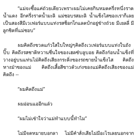
“
แม่จะซื้อแค่ถ้วยเดียวเพราะผมไม่เคยกินหมดครึ่งหนึ่งราด
น้ำแดง อีกครึ่งราดน้ำมะลิ แม่ชอบรสมะลิ น้ำแข็งไสของเราก็เลย
เป็นสองสีมีเวเฟอร์แบบแท่งรสช็อกโกแลตปักอยู่ข้างถ้วย มีเยลลี่ มี
ลูกชิดที่แม่ชอบ
”
ผมคิดถึงขวดแก้วใสใบใหญ่ๆคิดถึงเวเฟอร์แบบแท่งในถัง
ปี๊บ คิดถึงรสชาติหวานชื่นใจของเฮลซ์บลูบอย คิดถึงก้อนน้ำแข็งที่
วางอยู่บนแท่นไม้คิดถึงเสียงกระดิ่งของรถขายน้ำแข็งไส คิดถึง
หางม้าของแม่ คิดถึงเสื้อสีขาวตัวเก่งของแม่คิดถึงเสียงของแม่
คิดถึง
--
“
ผมคิดถึงแม่
”
ผมอ่อนแออีกแล้ว
“
ผมไม่เข้าใจว่าแม่ทำแบบนี้ทำไม
”
ไม่มีจดหมายบอกลา ไม่มีคำสั่งเสียไม่มีอะไรเลยนอกจาก