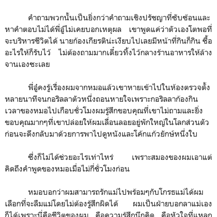
คำถามพวกนั้นเป็นยิ่งกว่าคำถามเชิงปรัชญาที่ซับซ้อนและ
หาคำตอบไม่ได้พี่อู๋ไม่เคยบอกเหตุผล เขาพูดแค่ว่าตัวเองโตพอที่
จะบริหารชีวิตได้ นายก้องเกียรติน่ะเงียบไปเลยมีหน้าที่กินก็กิน ซื้อ
อะไรให้ก็รับไว้ ไม่ต้องถามมากเดี๋ยวทิ้งไว้กลางร้านอาหารให้ล้าง
จานเองซะเลย
พี่อู๋คงรู้เรื่องผมจากหมอแล้วเขาหายเข้าไปในห้องตรวจตั้ง
หลายนาทีจนกอริลลาตัวหนึ่งถอนหายใจเพราะกอริลลาก้องกิน
เวลาของหมอไปเกือบชั่วโมงผมรู้สึกขอบคุณที่เขาไม่ถามและยิ่ง
ขอบคุณมากๆที่เขาปล่อยให้ผมเลื่อนลอยอยู่พักใหญ่ในโลกส่วนตัว
ก่อนจะดึงกลับมาด้วยการพาไปดูหนังและโค้กแก้วยักษ์หนึ่งใบ
ซึ่งก็ไม่ได้ช่วยอะไรเท่าไหร่ เพราะสมองของผมเอาแต่
คิดถึงคำพูดของหมอเมื่อไม่กี่ชั่วโมงก่อน
หมอบอกว่าผมสามารถรักแม่ไปพร้อมๆกับโกรธแม่ได้ผม
เลือกที่จะลืมแม่โดยไม่ต้องรู้สึกผิดได้ ผมเป็นฝ่ายบอกลาแม่เอง
ก็ได้เพราะนี่คือชีวิตของผม คือความรู้สึกนึกคิด คือหัวใจที่แหลก