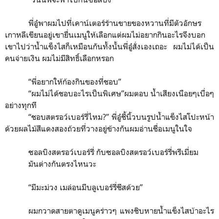
พี่อู๋พาผมไปที่เคาน์เตอร์ร้านขายของหวานที่มีตัวอักษร
เกาหลีเขียนอยู่เขายื่นเมนูให้เลือกแต่ผมไม่อยากกินอะไรจึงบอก
เขาไปว่าน้ำแข็งไสก็เหมือนกันทั้งนั้นพี่อู๋สั่งเองเถอะ ผมไม่ได้เป็น
คนจ่ายเงิน ผมไม่มีสิทธิ์เลือกหรอก
“
พี่อยากให้ก้องกินของที่ชอบ
”
“
ผมไม่ได้ชอบอะไรเป็นพิเศษ
”
ผมตอบ น้ำเสียงเนือยๆเบื่อๆ
อย่างทุกที
“
ชอบสตรอว์เบอร์รี่ไหม?
”
พี่อู๋ชี้นิ้วบนรูปน้ำแข็งไสโปะหน้า
ด้วยผลไม้สีแดงสองถ้วยที่วางอยู่ข้างกันผมอ่านชื่อเมนูในใจ
ซอลบิงสตรอว์เบอร์รี่ กับซอลบิงสตรอว์เบอร์รี่พรีเมี่ยม
มันต่างกันตรงไหนวะ
“
มีมะม่วง เมล่อนมีบลูเบอร์รี่ชีสด้วย
”
ผมกวาดสายตาดูเมนูคร่าวๆ แพงชิบหายน้ำแข็งไสบ้าอะไร