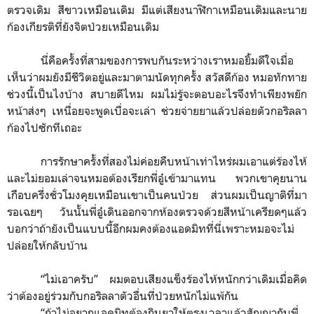
ตรวจเดิม สีขาวเหมือนเดิม มีแต่เสียงนาฬิกาเหมือนเดิมและนาย
ก้องเกียรติที่ยังจิตป่วยเหมือนเดิม
นี่คือครั้งที่สามของการพบกันระหว่างเราหมอยิ้มดีใจเมื่อ
เห็นว่าผมยังมีชีวิตอยู่และมาตามนัดทุกครั้ง สวัสดีก้อง หมอทักทาย
ช่วงนี้เป็นไงบ้าง สบายดีไหม ผมไม่รู้จะตอบอะไรจึงทำเพียงพยัก
หน้าส่งๆ เหนื่อยจะพูดเบื่อจะเล่า ช่วยจ่ายยาแล้วปล่อยตัวกอริลลา
ก้องไปซักทีเถอะ
การรักษาครั้งที่สองไม่ค่อยคืบหน้าเท่าไหร่ผมเอาแต่ร้องไห้
และไม่ยอมเล่าจนหมอต้องเรียกพี่อู๋เข้ามาแทน พวกเขาคุยนาน
เกือบครึ่งชั่วโมงคุยเหมือนเขาเป็นคนป่วย ส่วนผมเป็นญาติที่มา
รอเฉยๆ วันนั้นพี่อู๋เดินออกจากห้องตรวจด้วยสีหน้าเครียดๆแล้ว
บอกว่าถ้ายังเป็นแบบนี้อีกผมคงต้องแอดมิทที่นี่เพราะหมอจะไม่
ปล่อยให้กลับบ้าน
“
ไม่เอาครับ
”
ผมตอบเสียงแข็งร้องไห้หนักกว่าเดิมเมื่อคิด
ว่าต้องอยู่ร่วมกับกอริลลาตัวอื่นที่ป่วยหนักไม่แพ้กัน
“
ถ้าไม่อยากแอดมิทต้องกินยาให้ตรงเวลาแล้วสัญญากับพี่