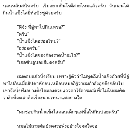
นอนหลับสนิทครับ เริ่มอยากกินโรตีสายไหมแล้วครับ วันก่อนได้
กินน้ำแข็งไสยี่ห้อบิงซูด้วยครับ
“
ดีจัง พี่อู๋พาไปกินเหรอ?
”
“
ครับ
”
“
น้ำแข็งไสอร่อยไหม?
”
“
อร่อยครับ
”
“
น้ำแข็งไสของก้องราดน้ำอะไร?
”
“
เฮลซ์บลูบอยสีแดงครับ
”
ผมตอบแล้วนิ่งเงียบ เพราะรู้ตัวว่าไม่พูดถึงน้ำแข็งถ้วยที่พี่อู๋
พาไปกินเมื่อสัปดาห์ก่อนเหมือนหมอก็รู้ว่าผมกำลังถูกดึงกลับไป
เขาจึงนั่งฟังอย่างตั้งใจมองด้วยแววตาไร้อารมณ์เพื่อไม่ให้ผมคิด
ว่าสิ่งที่จะเล่าคือเรื่องน่าเวทนาแต่อย่างใด
“
ผมชอบกินน้ำแข็งไสตอนเด็กๆแม่ซื้อให้กินบ่อยครับ
”
หมอไม่ถามต่อ ยังคงรอฟังอย่างใจจดใจจ่อ