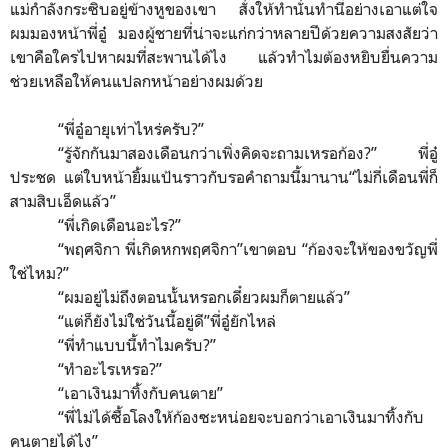
แม่กำลังกระซิบอยู่ข้างหูของเขา สั่งให้ทำนั่นทำนี่อย่างเอาแต่ใจ
ผมมองหน้าพี่อู๋ มองผู้ชายที่น่าจะแก่กว่าหลายปีด้วยความสงสัยว่า
เขาคือใครไปหาผมที่สะพานได้ไง แล้วทำไมต้องหยิบยื่นความ
ช่วยเหลือให้คนแปลกหน้าอย่างผมด้วย
“
พี่อู๋อายุเท่าไหร่ครับ?
”
“
รู้จักกันมาสองเดือนกว่าเพิ่งคิดจะถามเหรอก้อง?
”
พี่อู๋
ประชด แต่ใบหน้ายิ้มแป้นราวกับรอคำถามนี้มานาน
“
ไม่กี่เดือนพี่ก็
สามสิบเอ็ดแล้ว
”
“
พี่เกิดเดือนอะไร?
”
“
พฤศจิกา พี่เกิดหกพฤศจิกา
”
เขาตอบ
“
ก้องจะให้ของขวัญพี่
ใช่ไหม?
”
“
ผมอยู่ไม่ถึงตอนนั้นหรอกเดี๋ยวผมก็ตายแล้ว
”
“
แต่ก็ยังไม่ใช่วันนี้อยู่ดี
”
พี่อู๋ยักไหล่
“
พี่ทำแบบนี้ทำไมครับ?
”
“
ทำอะไรเหรอ?
”
“
เอาเงินมาทิ้งกับคนตาย
”
“
พี่ไม่ได้ซื้อโลงให้ก้องซะหน่อยจะบอกว่าเอาเงินมาทิ้งกับ
คนตายได้ไง
”