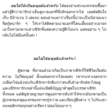
ได้ลองอ่านช่วงแรกก่อนซื้อมา
ผมไม่ได้เป็นมนุษย์แล้วครับ
แล้วรู้สึกว่าน่ารักน่าเอ็นดูนายเอกที่พึ่งฝักออกจากไข่ เลยตัดสินใจ
เก็บ มีจำนวน 3 เล่มจบ ตอนอ่านเดาว่าเรื่องนี้น่าจะเป็นนิยายแนว
ฟิลกู๊ดน่ารัก ๆ ให้เราได้ติดตามนายเอกที่โดนเลี้ยงอย่างเอาอก
เอาใจท่ามกลางเผ่าเซิร์กที่แสดงความรู้สึกไม่เก่ง แต่พออ่าน ๆ ไป
กลับไม่ได้มีแค่นั้นค่ะ !
ผมไม่ใช่มนุษย์แล้วครับ !
ที่ตายแล้วมาเกิดเป็นราชาเซิร์กก็ใช้ชีวิตเริ่มต้น
กู้หวาย
ความ
ไม่ใช่มนุษย์
ตั้งแต่ออกจากไข่เลยค่ะ เขากะเทาะออกจาก
เปลือกไข่แล้วพบกับเซิร์กทาร์กสิบกว่าตนที่เฝ้าอารักษ์ขาไข่อยู่
และเซิร์กทาร์กเหล่านี้แม้จะมีสติปัญญาต่ำสุดในบรรดาเซิร์ก
ทั้งหมด แต่สัญชาตญาณการดูแลราชากลับทำให้พวกมันกลายเป็น
ผู้ปกครองกลุ่มแรกของทารกกู้หวาย และเรียนรู้สิ่งต่าง ๆ ไปกับเขา
จนพฤติกรรมทุกอย่างเรียกว่าอ่อนโยนมาก ๆ