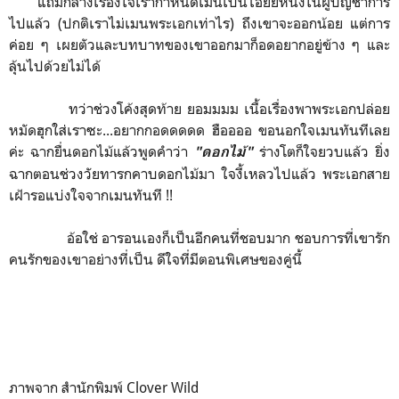
แถมกลางเรื่องใจเรากำหนดเมนเป็นไอย์ยีหนึ่งในผู้บัญชาการ
ไปแล้ว (ปกติเราไม่เมนพระเอกเท่าไร) ถึงเขาจะออกน้อย แต่การ
ค่อย ๆ เผยตัวและบทบาทของเขาออกมาก็อดอยากอยู่ข้าง ๆ และ
ลุ้นไปด้วยไม่ได้
ทว่าช่วงโค้งสุดท้าย ยอมมมม เนื้อเรื่องพาพระเอกปล่อย
หมัดฮุกใส่เราซะ...อยากกอดดดดด ฮืออออ ขอนอกใจเมนทันทีเลย
ค่ะ ฉากยื่นดอกไม้แล้วพูดคำว่า
ร่างโตก็ใจยวบแล้ว ยิ่ง
"ดอกไม้"
ฉากตอนช่วงวัยทารกคาบดอกไม้มา ใจงี้เหลวไปแล้ว พระเอกสาย
เฝ้ารอแบ่งใจจากเมนทันที !!
อ้อใช่ อารอนเองก็เป็นอีกคนที่ชอบมาก ชอบการที่เขารัก
คนรักของเขาอย่างที่เป็น ดีใจที่มีตอนพิเศษของคู่นี้
ภาพจาก สำนักพิมพ์ Clover Wild