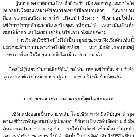
กู้หวายเองชาติก่อนเป็นเด็กกำพร้า เมื่อเจอการดูแลเอาใจใส่
อย่างจริงใจของเหล่าเซิร์กทาร์กเขาก็รู้สึกอบอุ่นมาก จึงพยายาม
สื่อสารและมอบสิ่งต่าง ๆ ให้ ...ถึงแม้ว่าสิ่งต่าง ๆ ที่เขามอบให้นั้น
เซิร์กทาร์กทุกตัวจะพากันเอาไปขุดหาที่ซ่อนไว้ เพราะมันเป็นดั่ง
สมบัติล้ำค่า เลยไม่ยอมเอากินหรือเอามาใช้เลยก็ตาม...
การเริ่มต้นใช้ชีวิตที่ไม่ได้เป็นมนุษย์ของเขาจึงเริ่มต้นเช่นนี้
แม้ว่าจะลำบากบนดาวร้างไปสักหน่อย ทว่าเมื่อล้อมรอบด้วยผู้
ปกครองที่เอาใจใส่ กู้หวายจึงไม่รู้สึกว่าลำบากอะไร
โดยไม่รู้เลยว่าในกาแล็กซีอันไกลโพ้น เหล่าเซิร์กทั้งหลายกำลัง
วุ่นวายหาตัวเขาหลังจากรับรู้ว่า ... ราชาเซิร์กถือกำเนิดแล้ว
ราชาของพวกเราน่ะ น่ารักที่สุดในจักรวาล
เซิร์กแบ่งออกเป็นหลายระดับ โดยเซิร์กทาร์กมีสติปัญหาต่ำสุด
ส่วนเซิร์กระดับสูงจนเป็นผู้นำเหล่าเซิร์กจะเป็นระดับอัลฟ่า แต่เมื่อ
กู้หวายผู้เป็นราชาปรากฎตัว ต่อให้เป็นอัลฟ่าเซิร์กก็ต่อต้านพลัง
(ความน่ารัก)
ของราชาไม่ได้ ดังนั้นในการจัดลำดับสิ่งมีชีวิตที่น่า