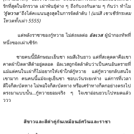
รักที่สุดในจักรวาล เผ่าพันธุ์ต่าง ๆ ถึงกับงงกันตาม ๆ กันว่า ทำไม
ถึงได้คะแนนสูงสุดในการจัดลำดับ !
(แน่สิ เขาเซิร์กระดม
'กู้หวาย'
โหวตทั้งเผ่า 5555)
แต่พลังราชาของกู้หวาย ไม่ส่งผลต่อ
ผู้นำกองทัพที่
อัลเวส
หนึ่งของเผ่าเซิร์ก
ชายคนนี้มีลักษณะเย็นชา ผมสีเงินยาว แต่ที่สะดุดตาคือเขา
คาดผ้าปิดตาสีดำอยู่ตลอด อัลเวสถูกจัดลำดับว่าเป็นคนอันตรายที่
แม้แต่คนในเผ่าก็ไม่อยากให้เข้าใกล้กู้หวาย แต่กู้หวายกลับสนใจ
เขามาก คนคนนี้แม้จะดูเย็นชา ชอบเว้นระยะห่าง แต่การที่เวลา
ดีใจก็สะบัดหาง ไม่พอใจก็สะบัดหาง หรือเศร้าหางก็ตกอย่างตรงไป
ตรงมาแบบนั้น...กู้หวายยอมจริง ๆ ใจเขาอ่อนยวบไปหมดแล้ว
ววว
สีขาวและสีดำคู่กันเหมือนอัศวินและราชา