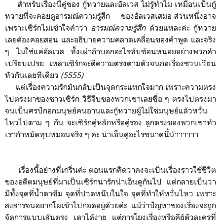
สำหรับเรื่องนี้คู่ของ กู้หวายและอัลเวส ไม่รู้ทำไม เหมือนเป็นกู้
หวายที่จะคอยดูอารมณ์ความรู้สึก ของอัลเวสเสมอ ส่วนหนึ่งอาจ
เพราะเซิร์กไม่เข้าใจคำว่า
อารมณ์ความรู้สึก
ด้วยแหละค่ะ กู้หวาย
เลยต้องคอยสอน และอธิบายความคลาดเคลื่อนของคำพูด และจริง
ๆ ไม่ใช่แค่อัลเวส ทั้งเผ่าถ้าบอกอะไรซับซ้อนหน่อยอย่างพวกคำ
เปรียบเปรย เหล่าเซิร์กจะตีความตรงตามตัวจนก่อเรื่องชวนเวียน
หัวกันเลยทีเดียว
(5555)
แต่เรื่องความรักมันกลับเป็นจุดกระแทกใจมาก เพราะความตรง
ไปตรงมาของชาวเซิร์ก วิธีจีบของพวกเขาเลยซื่อ ๆ ตรงไปตรงมา
จนเป็นศรปักอกมนุษย์คนอ่านและกู้หวายผู้ไม่ใช่มนุษย์แล้วหวั่น
ไหวไปตาม ๆ กัน จะเซิร์กคู่หลักหรือคู่รอง ลูกตรงของพวกเขาทำ
เรากำหมัดทุบหมอนจริง ๆ ค่ะ น่าเอ็นดูอะไรขนาดนี้น้าาาาาา
เรื่องนี้อย่างที่เกริ่นค่ะ ตอนแรกคิดว่าคงจะเป็นเรื่องราวใช้ชีวิต
ของอดีตมนุษย์ที่มาเป็นเซิร์กน่ารักน่าเอ็นดูกันไป แต่กลายเป็นว่า
มีทั้งจุดที่น้ำตาซึม จุดที่ปวดหนึบในใจ จุดที่ทำให้หวั่นไหว เพราะ
สงสารจนอยากโผเข้าไปกอดอยู่ด้วยค่ะ แม้ว่าปัญหาของเรื่องจะถูก
จัดการแบบเส้นตรง เดาได้ง่าย แต่การโยงเรื่องหรือคีย์ตัวละครที่