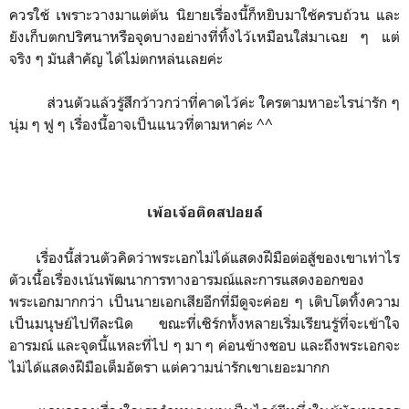
ควรใช้ เพราะวางมาแต่ต้น นิยายเรื่องนี้ก็หยิบมาใช้ครบถ้วน และ
ยังเก็บตกปริศนาหรือจุดบางอย่างที่ทิ้งไว้เหมือนใส่มาเฉย ๆ แต่
จริง ๆ มันสำคัญ ได้ไม่ตกหล่นเลยค่ะ
ส่วนตัวแล้วรู้สึกว้าวกว่าที่คาดไว้ค่ะ ใครตามหาอะไรน่ารัก ๆ
นุ่ม ๆ ฟู ๆ เรื่องนี้อาจเป็นแนวที่ตามหาค่ะ ^^
เพ้อเจ้อติดสปอยล์
เรื่องนี้ส่วนตัวคิดว่าพระเอกไม่ได้แสดงฝีมือต่อสู้ของเขาเท่าไร
ตัวเนื้อเรื่องเน้นพัฒนาการทางอารมณ์และการแสดงออกของ
พระเอกมากกว่า เป็นนายเอกเสียอีกที่มีดูจะค่อย ๆ เติบโตทิ้งความ
เป็นมนุษย์ไปทีละนิด ขณะที่เซิร์กทั้งหลายเริ่มเรียนรู้ที่จะเข้าใจ
อารมณ์ และจุดนี้แหละที่ไป ๆ มา ๆ ค่อนข้างชอบ และถึงพระเอกจะ
ไม่ได้แสดงฝีมือเต็มอัตรา แต่ความน่ารักเขาเยอะมากก