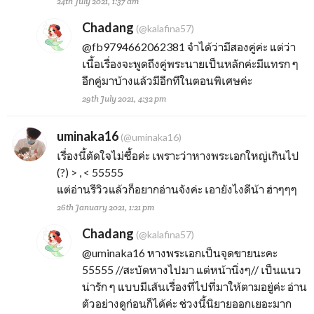
24th July 2021, 1:37 am
Chadang
(@kalafina57)
@fb9794662062381
จำได้ว่ามีสองคู่ค่ะ แต่ว่า
เนื้อเรื่องจะพูดถึงคู่พระนายเป็นหลักค่ะมีแทรก ๆ
อีกคู่มาบ้างแล้วมีอีกทีในตอนพิเศษค่ะ
29th July 2021, 4:32 pm
uminaka16
(@uminaka16)
เรื่องนี้ตัดใจไม่ซื้อค่ะ เพราะว่าหางพระเอกใหญ่เกินไป
(?) > , < 55555
แต่อ่านรีวิวแล้วก็อยากอ่านจังค่ะ เอายังไงดีน้า ฮ่าๆๆๆ
26th January 2021, 1:21 pm
Chadang
(@kalafina57)
@uminaka16
หางพระเอกเป็นจุดขายนะคะ
55555 //สะบัดหางไปมา แต่หน้านิ่งๆ// เป็นแนว
น่ารัก ๆ แบบมีเส้นเรื่องที่ไปที่มาให้ตามอยู่ค่ะ อ่าน
ตัวอย่างดูก่อนก็ได้ค่ะ ช่วงนี้นิยายออกเยอะมาก