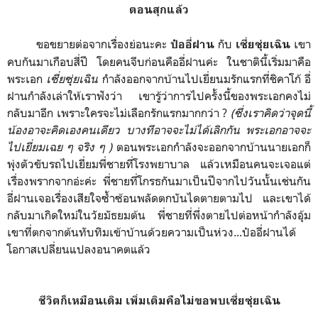
ตอนสุกแล้ว
ขอขยายต่อจากเรื่องย่อนะคะ
กับ
เขา
ป๋ออี่ฝาน
เซี่ยซุ่ยเฉิน
คบกันมาเกือบสี่ปี โดยคนจีบก่อนคืออี่ฝานค่ะ ในชาตินี้เริ่มมาคือ
พระเอก
เซี่ยซุ่ยเฉิน
กำลังออกจากบ้านไปเยี่ยนมรักแรกที่ชิคาโก้ อี่
ฝานกำลังเล่าให้เราฟังว่า เขารู้ว่าการไปครั้งนี้ของพระเอกคงไม่
กลับมาอีก เพราะใครจะไม่เลือกรักแรกมากกว่า ?
(ซึ่งเราคิดว่าจุดนี้
น้องอาจะคิดเองคนเดียว บางทีอาจจะไม่ได้เลิกกัน พระเอกอาจจะ
ไปเยี่ยมเฉย ๆ จริง ๆ )
ตอนพระเอกกำลังจะออกจากบ้านนายเอกก็
พุ่งตัวขับรถไปเยี่ยมพี่ชายที่โรงพยาบาล แล้วเหมือนคนจะเจอแต่
เรื่องพรากจากอ่ะค่ะ พี่ชายที่โกรธกันมาเป็นปีจากไปวันนั้นเช่นกัน
อี่ฝานเจอเรื่องเสียใจซ้ำซ้อนพลัดตกบันไดตายตามไป และเขาได้
กลับมาเกิดใหม่ในวัยมัธยมต้น พี่ชายที่พึ่งตายไปต่อหน้ากำลังอุ้ม
เขาที่ตกจากต้นทับทิมเข้าบ้านด้วยความเป็นห่วง...ป๋ออี่ฝานได้
โอกาสเปลี่ยนแปลงอนาคตแล้ว
ชีวิตก็เหมือนเดิม เพิ่มเติมคือไม่ขอพบเซี่ยซุ่ยเฉิน