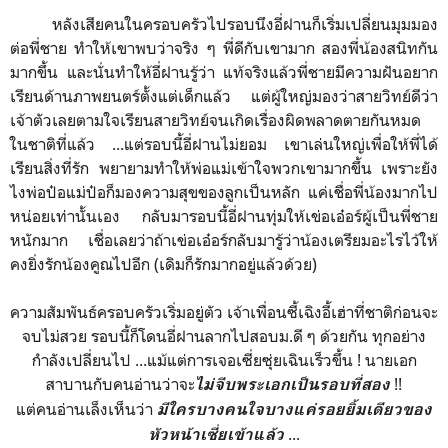
หลังเสียคนในครอบครัวไปรอบนึงอี่ฝานก็เริ่มเปลี่ยนมุมมอง
ต่อพี่ชาย ทำให้เขาพบว่าจริง ๆ พี่ดีกับเขามาก สองพี่น้องสนิทกัน
มากขึ้น และนั่นทำให้อี่ฝานรู้ว่า แท้จริงแล้วพี่ชายมีความฝันอยาก
เรียนด้านภาพยนตร์ตั้งแต่เด็กแล้ว แต่ผู้ใหญ่มองว่าสายวิทย์ดีว่า
เจ้าตัวเลยตามใจเรียนสายวิทย์จนเกิดเรื่องผิดพลาดตายกันหมด
ในชาติที่แล้ว ...แต่รอบนี้อี่ฝานไม่ยอม เขาเล่นใหญ่เพื่อให้พี่ได้
เรียนสิ่งที่รัก พยายามทำให้พ่อแม่เข้าใจพวกเขามากขึ้น เพราะยัง
ไงพ่อป๋อแม่ป๋อก็มองความสุขของลูกเป็นหลัก แค่เชื่อพี่น้องมากไป
หน่อยเท่านั้นเอง กลับมารอบนี้อี่ฝานทุ่มให้เข่อเอ๋อร์ผู้เป็นพี่ชาย
หนักมาก เชื่อเลยว่าถ้าเข่อเอ๋อร์กลับมารู้ว่าน้องเตรียมอะไรไว้ให้
คงยิ่งรักน้องคูณไปอีก (เดิมก็รักมากอยู่แล้วด้วย)
ความสัมพันธ์ครอบครัวเริ่มอยู่ตัว เจ้าเพื่อนซี้เฉิงอี้เฮ่าที่ชาติก่อนจะ
จบไม่สวย รอบนี้ก็โดนอี่ฝานลากไปสอบม.ดี ๆ ด้วยกัน ทุกอย่าง
กำลังเปลี่ยนไป ...แม้แต่การเจอเซี่ยซุ่ยเฉินเร็วขึ้น ! นายเอก
สาบานกับคนอ่านว่าจะ
!!
ไม่จีบพระเอกเป็นรอบที่สอง
แต่คนอ่านเล็งเห็นว่า
มีใครบางคนใจบางแค่รอยยิ้มเดียวของ
...
หัวหน้าเซี่ยเข้าแล้ว