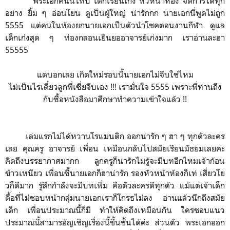
พระเอกคนนี้ไทป์ เด็กเรียนเก่ง หัวหน้าห้อง จัดการได้ทุก
อย่าง ยิ้ม ๆ อ่อนโยน ดูเป็นผู้ใหญ่ น่ารักกก นายเอกนี่พูดไม่ถูก
5555 แต่คนในห้องยกนายเอกเป็นตัวนำโชคตอนงานกีฬา ดูแล
เด็กเก่งสุด ๆ ท่องกลอนเยินยออาจารย์เก่งมาก เราอ่านละฮา
55555
แต่บอกเลย เกิดใหม่รอบนี้นายเอกไม่จีบใช่ไหม
ไม่เป็นไรเดี๋ยวลูกพี่เซี่ยจีบเอง !!! เรามั่นใจ 5555 เพราะพี่ท่านถึง
กับซื้อหนังสือมาศึกษาทำความเข้าใจแล้ว !!
เล่มแรกไม่ได้หวานโรแมนติก ออกน่ารัก ๆ ฮา ๆ ทุกตัวละคร
เลย คุณครู อาจารย์ เพื่อน เหมือนกลับไปสมัยเรียนมัธยมเลยค่ะ
คิดถึงบรรยากาศมากก ลูกครูก็น่ารักไม่รู้จะมีบทอีกไหมเจ้าก้อน
ข้าวเหนียว เพื่อนซี้นายเอกก็ฮาน่ารัก รองหัวหน้าห้องก็เท่ เสี่ยวโย
วก็ดีมาก รู้สึกกำลังจะมีบทเพิ่ม คือตัวละครดีทุกตัว แม้แต่เจ้าเด็ก
ดื้อที่ไม่ชอบหน้ากลุ่มนายเอกเราก็โกรธไม่ลง อ่านแล้วนึกถึงสมัย
เด็ก เพื่อนประมาณนี้ก็มี ทำให้คิดถึงเหมือนกัน ใครชอบแนว
ประมาณนี้สามารอัญเชิญเรื่องนี้ขึ้นชั้นได้ค่ะ ส่วนตัว พระเอกออก