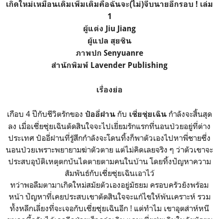
เกิดใหม่เหมือนเดิมเพิ่มเติมคือฉันจะ(ไม่)จีบนายอีกรอบ ! เล่ม
1
ผู้แต่ง Jiu Jiang
ผู้แปล สุยซิน
ภาพปก Senyuanre
สำนักพิมพ์ Lavender Publishing
เรื่องย่อ
เกือบ 4 ปีกับชีวิตรักของ
กับ
กำลังจะสิ้นสุด
ป๋ออี่ฝาน
เซี่ยซุ่ยเฉิน
ลง เมื่อเซี่ยซุ่ยเฉินตัดสินใจจะไปเยี่ยมรักแรกที่นอนป่วยอยู่ที่ต่าง
ประเทศ ป๋ออี่ฝานที่รู้สึกกำลังจะโดนทิ้งก็พาตัวเองไปหาพี่ชายซึ่ง
นอนป่วยเพราะพยายามฆ่าตัวตาย แต่ไม่คิดเลยจริง ๆ ว่าตัวเขาจะ
ประสบอุบัติเหตุตกบันไดตายตามคนในบ้าน โดยทิ้งปัญหาความ
สัมพันธ์กับเซี่ยซุ่ยเฉินเอาไว้
ทว่าพอลืมตามาเกิดใหม่สมัยตัวเองอยู่มัธยม ครอบครัวยังพร้อม
หน้า ปัญหาที่เคยประสบเขาตัดสินใจจะแก้ไขให้พ้นเคราะห์ รวม
ทั้งหลีกเลี่ยงที่จะเจอกับเซี่ยซุ่ยเฉินอีก ! แต่ทำไม เขาอุตส่าห์หนี