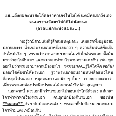
แม่...ถึงผมจะหาสะใภ้ต่อราคาเก่งให้ไม่ได้ แต่มีคนรักวิ่งเก่ง
จนเอารางวัลมาให้ก็ดีไม่น้อยนะ
(อวดแม้กระทั่งแม่นะ...)
พอรู้ว่ามีสามเล่มก็รู้สึกสมเหตุผลนะ เล่มแรกพึ่งอยู่มัธยม
ปลายเองงง พึ่งเจอพระเอกมาครึ่งเล่มกว่า ๆ ความสัมพันธ์คือเริ่ม
ต้นใหม่จริง ๆ เพราะว่านายเอกพยายามไม่เข้าใกล้พระเอก ตั้งมั่น
มากว่าจะไม่จีบเขา แต่ชอบหลุดทำอะไรตามความเคยชิน เช่น พูด
ออกไปว่าพระเอกมาจากเมืองอะไร
(พระเอกงง...รู้ได้ไงพึ่งเจอกัน)
ปลอกไข่ต้มชาให้พระเอก รู้ว่าพระเอกชอบอ่านหนังสือแนวไหน
คือหลุดไปหมดอ่ะ หลุดจนพระเอกนิ่ง ๆ ยิ้ม ๆ เราอยากจะเดาว่า
เดี๋ยวพระเอกต้องประติดประต่อได้ตอนหลังรึเปล่า คุณลูกกก
นอกจากนี้ พระเอกนึกว่านายเอกไม่ชอบเข้าใกล้ตัวเอง แต่เวลา
ใครทำท่าหาเรื่องพระเอก คนลุกปกป้องก็นายเอก
ขอเน้น
ด้วย ปกป้องจนหลัง ๆ พระเอกก็ปกป้องนายเอกแบบ
**ตลอด**
ใครห้ามแตะเหมือนกัน