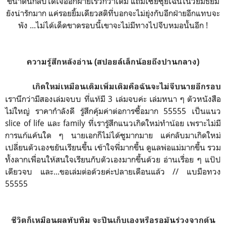
ขนาดนี้กลับได้เจออีกฝ่ายเร็วกว่าเดิม แถมเซี่ยซุ่ยเฉินในวัยมัธยม
ยังน่ารักมาก แค่รอยยิ้มเดียวสติที่บอกจะไม่ยุ่งกับอีกฝ่ายอีกแทบจะ
พัง ...ไม่ได้เด็ดขาดรอบนี้เขาจะไม่มีทางไปจีบหมอนั้นอีก !
ความรู้สึกหลังอ่าน (สปอยล์เล็กน้อยถึงปานกลาง)
เกิดใหม่เหมือนเดิมเพิ่มเติมคือฉันจะไม่จีบนายอีกรอบ
เรานึกว่ามีสองเล่มจบบ ที่แท้มี 3 เล่มจบค่ะ เล่มหนา ๆ ตัวหนังสือ
ไม่ใหญ่ ราคากำลังดี รู้สึกคุ้มค่าต่อการซื้อมาก 55555 เป็นแนว
slice of life และ family ที่เรารู้สึกแนวเกิดใหม่ทำน้อย เพราะไม่มี
การแก้แค้นใด ๆ นายเอกก็ไม่ได้ซูมากมาย แค่กลับมาเกิดใหม่
เปลี่ยนตัวเองขยันเรียนขึ้น เข้าใจพี่มากขึ้น ดูแลพ่อแม่มากขึ้น รวม
ทั้งลากเพื่อนให้สนใจเรียนกับตัวเองมากขึ้นด้วย อ่านเรื่อย ๆ แป๊ป
เดียวจบ และ...ขอเล่มต่อด้วยค่ะปลายเดือนแล้ว // แบมือทวง
55555
ชีวิตก็เหมือนผลทับทิม จะปีนเก็บเองหรือรอมันร่วงจากต้น