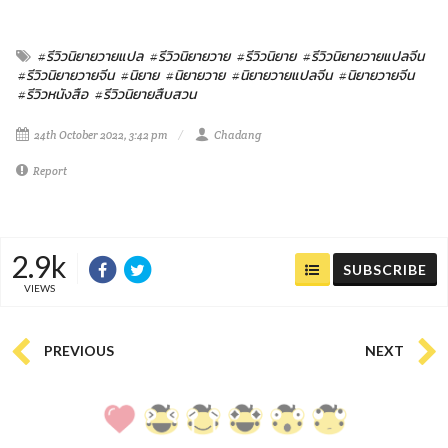
#รีวิวนิยายวายแปล
#รีวิวนิยายวาย
#รีวิวนิยาย
#รีวิวนิยายวายแปลจีน
#รีวิวนิยายวายจีน
#นิยาย
#นิยายวาย
#นิยายวายแปลจีน
#นิยายวายจีน
#รีวิวหนังสือ
#รีวิวนิยายสืบสวน
24th October 2022, 3:42 pm
Chadang
Report
2.9k
SUBSCRIBE
VIEWS
PREVIOUS
NEXT