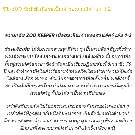
รีวิว ZOO KEEPER เมื่อผมเป็นเจ้าของสวนสัตว์ เล่ม 1-2
ความเดิม
ZOO KEEPER เมื่อผมเป็นเจ้าของสวนสัตว์ เล่ม 1-2
ได้รับมรดกจากญาติห่าง ๆ เป็นสวนสัตว์ที่ถูกทิ้งร้าง
ต้วนเจียเจ๋อ
พ่วงด้วยระบบ
ที่มอบภารกิจ
โครงการแห่งความหวังหลิงเซียว
ฟื้นฟูสวนสัตว์แก่เขา ซึ่งถ้าคิดจะยื่นเรื่องปฏิเสธต้องใช้เวลาถึง 70
ปี และถ้าทำภารกิจไม่สำเร็จตามกำหนดก็จะโดนฟ้าผ่า!
ต้วนเจียเจ๋อ
ไม่มีทางเลือก เขาต้องดำเนินการตามภารกิจเดี๋ยวนั้น พอดีกับที่
เขาเป็นนักศึกษาจบใหม่ กำลังมองหางานทำ การมาลองเปิดธุรกิจ
สวนสัตว์ดู ก็นับได้ว่าเป็นงานที่น่าลอง
ทว่าสิ่งที่น่าตกใจไม่ใช่แค่ระบบประหลาดกับบทลงโทษแปลก ๆ
เหล่าสัตว์ที่ถูกส่งมาก็เหนือจินตนาการ เป็นสัตว์เทพในตำนาน!
อีกาทองสามขา จิ้งจอกเก้าหาง นางพญางูขาวและงูเขียว และอื่น ๆ
อีกมากที่จะตามมาหลังทำภารกิจสำเร็จหลังจากนี้