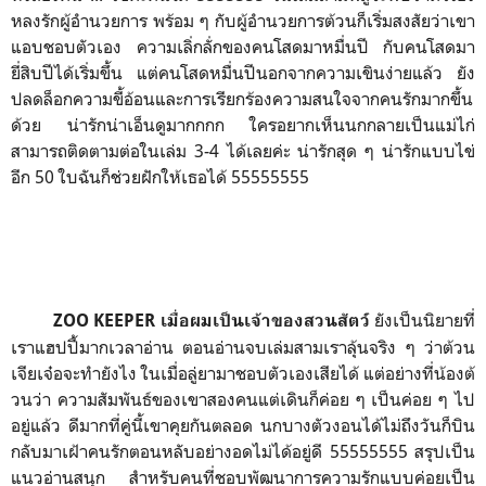
หลงรักผู้อำนวยการ พร้อม ๆ กับผู้อำนวยการต้วนก็เริ่มสงสัยว่าเขา
แอบชอบตัวเอง ความเลิ่กลั่กของคนโสดมาหมื่นปี กับคนโสดมา
ยี่สิบปีได้เริ่มขึ้น แต่คนโสดหมื่นปีนอกจากความเขินง่ายแล้ว ยัง
ปลดล็อกความขี้อ้อนและการเรียกร้องความสนใจจากคนรักมากขึ้น
ด้วย น่ารักน่าเอ็นดูมากกกก ใครอยากเห็นนกกลายเป็นแม่ไก่
สามารถติดตามต่อในเล่ม 3-4 ได้เลยค่ะ น่ารักสุด ๆ น่ารักแบบไข่
อีก 50 ใบฉันก็ช่วยฝักให้เธอได้ 55555555
ยังเป็นนิยายที่
ZOO KEEPER เมื่อผมเป็นเจ้าของสวนสัตว์
เราแฮปปี้มากเวลาอ่าน ตอนอ่านจบเล่มสามเราลุ้นจริง ๆ ว่าต้วน
เจียเจ๋อจะทำยังไง ในเมื่อลู่ยามาชอบตัวเองเสียได้ แต่อย่างที่น้องต้
วนว่า ความสัมพันธ์ของเขาสองคนแต่เดินก็ค่อย ๆ เป็นค่อย ๆ ไป
อยู่แล้ว ดีมากที่คู่นี้เขาคุยกันตลอด นกบางตัวงอนได้ไม่ถึงวันก็บิน
กลับมาเฝ้าคนรักตอนหลับอย่างอดไม่ได้อยู่ดี 55555555 สรุปเป็น
แนวอ่านสนุก สำหรับคนที่ชอบพัฒนาการความรักแบบค่อยเป็น