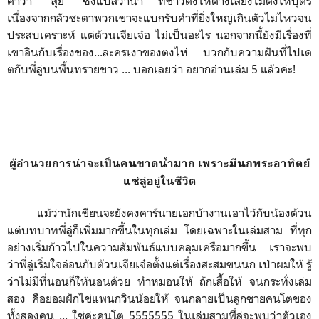
คำว่า “สุ่ย” ซึ่งแปลว่าน้ำ ที่ชาวตงไห่ต่างเลี่ยงไม่ตั้งให้บุตร
เนื่องจากกลัวชะตาพวกเขาจะแบกรับคำที่ยิ่งใหญ่เกินตัวไม่ไหวจน
ประสบเคราะห์ แต่ต้วนเจียเจ๋อ ไม่เป็นอะไร นอกจากนี้ยังมีเรื่องที่
เขาอินกับเรื่องของ...ละครเงาของตงไห่ บวกกับความฝันที่ไปเด
ตกับพี่ลู่บนพื้นทรายขาว ... บอกเลยว่า อยากอ่านเล่ม 5 แล้วค่ะ!
ผู้อำนวยการน่าจะเป็นคนขาดน้ำมาก เพราะมีนกพระอาทิตย์
แซ่ลู่อยู่ในชีวิต
แม้ว่านักเขียนจะยังคงคาร์นายเอกบ้างานเอาไว้กับน้องต้วน
แต่บทบาทพี่ลู่ก็เพิ่มมากขึ้นในทุกเล่ม โดยเฉพาะในเล่มสาม ที่ทุก
อย่างเริ่มก้าวไปในความสัมพันธ์แบบคลุมเครือมากขึ้น เราจะพบ
ว่าพี่ลู่เริ่มใจอ่อนกับต้วนเจียเจ๋อตั้งแต่เรื่องสะสมขนนก เป่าผมให้ รู้
ว่าไม่มีที่นอนก็ให้นอนด้วย ทำหมอนให้ ถักเสื้อให้ จนกระทั่งเล่ม
สอง คือยอมฝักไข่แพนกวินน้อยให้ จนกลายเป็นลูกชายคนโตของ
ทั้งสองคน ... ใช่ค่ะคนโต 5555555 ในเล่มสามพี่ลู่จะพบว่าตัวเอง