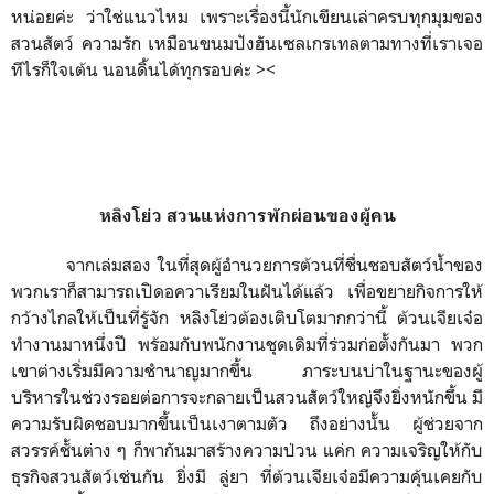
หน่อยค่ะ ว่าใช่แนวไหม เพราะเรื่องนี้นักเขียนเล่าครบทุกมุมของ
สวนสัตว์ ความรัก เหมือนขนมปังฮันเซลเกรเทลตามทางที่เราเจอ
ทีไรก็ใจเต้น นอนดิ้นได้ทุกรอบค่ะ ><
หลิงโย่ว สวนแห่งการพักผ่อนของผู้คน
จากเล่มสอง ในที่สุดผู้อำนวยการต้วนที่ชื่นชอบสัตว์น้ำของ
พวกเราก็สามารถเปิดอควาเรียมในฝันได้แล้ว เพื่อขยายกิจการให้
กว้างไกลให้เป็นที่รู้จัก หลิงโย่วต้องเติบโตมากกว่านี้ ต้วนเจียเจ๋อ
ทำงานมาหนึ่งปี พร้อมกับพนักงานชุดเดิมที่ร่วมก่อตั้งกันมา พวก
เขาต่างเริ่มมีความชำนาญมากขี้น ภาระบนบ่าในฐานะของผู้
บริหารในช่วงรอยต่อการจะกลายเป็นสวนสัตว์ใหญ่จึงยิ่งหนักขึ้น มี
ความรับผิดชอบมากขึ้นเป็นเงาตามตัว ถึงอย่างนั้น ผู้ช่วยจาก
สวรรค์ชั้นต่าง ๆ ก็พากันมาสร้างความป่วน แค่ก ความเจริญให้กับ
ธุรกิจสวนสัตว์เช่นกัน ยิ่งมี ลู่ยา ที่ต้วนเจียเจ๋อมีความคุ้นเคยกับ