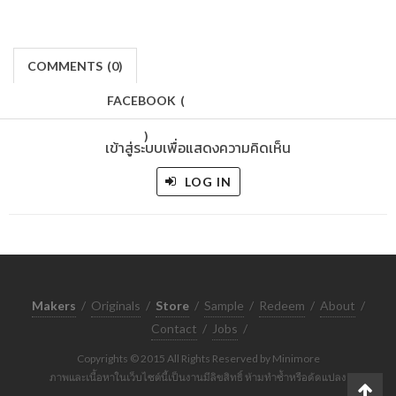
COMMENTS
(
0)
FACEBOOK
(
)
เข้าสู่ระบบเพื่อแสดงความคิดเห็น
LOG IN
Makers
/
Originals
/
Store
/
Sample
/
Redeem
/
About
/
Contact
/
Jobs
/
Copyrights © 2015 All Rights Reserved by Minimore
ภาพและเนื้อหาในเว็บไซต์นี้เป็นงานมีลิขสิทธิ์ ห้ามทำซ้ำหรือดัดแปลง