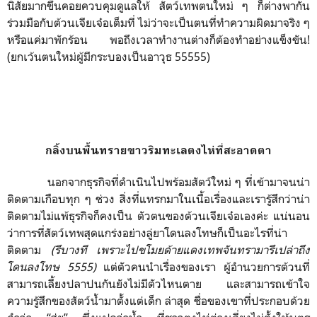
นิสัยมากขึ้นคอยควบคุมดูแลให้ สัตว์เทพตนใหม่ ๆ ก็ต่างพากัน
ร่วมมือกับต้วนเจียเจ๋อเต็มที่ ไม่ว่าจะเป็นตนที่ทำความผิดมาจริง ๆ
หรือแค่มาพักร้อน พอถึงเวลาทำงานต่างก็ต้องทำอย่างแข็งขัน!
(ยกเว้นตนใหม่ผู้มีกระบองเป็นอาวุธ 55555)
กลิ้งบนพื้
นทรายขาวริมทะเลตงไห่ที่สะอาดตา
นอกจากธุรกิจที่ดำเนินไปพร้อมสัตว์ใหม่ ๆ ที่เข้ามาจนน่า
ติดตามเกือบทุก ๆ ช่วง สิ่งที่แทรกมาในเนื้อเรื่องและเรารู้สึกว่าน่า
ติดตามไม่แพ้ธุรกิจก็คงเป็น ตัวตนของต้วนเจียเจ๋อเองค่ะ แน่นอน
ว่าการที่สัตว์เทพสุดแกร่งอย่างลู่ยาโดนลงโทษก็เป็นอะไรที่น่า
ติดตาม
(รึบางที เพราะไปขโมยด้ายแดงเทพจันทรามารึเปล่าถึง
โดนลงโทษ 5555)
แต่ตัวคนนำเรื่องของเรา ผู้อำนวยการต้วนที่
สามารถเลี้ยงปลาปนกันยังไม่มีตัวไหนตาย และสามารถเข้าใจ
ความรู้สึกของสัตว์น้ำมาตั้งแต่เด็ก ล่าสุด ชื่อของเขาที่ประกอบด้วย