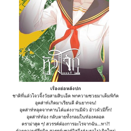
เรื่องย่อหลังปก
ชาติที่แล้วโจวจิ้งวัยสามสิบเอ็ด พกความซวยมาเต็มพิกัด
อุตส่าห์เกิดมาเรียนดี ดันยากจน!
อุตส่าห์หลุดจากคานได้แต่งงานมีผัว อ้าวผัวมีกิ๊ก!
อุตส่าห์ท้อง กลับตายทั้งกลมในห้องคลอด
ดราม่าสุด ๆ! สวรรค์ต้องการอะไรจากฉัน...หา?!
ด้วยความรู้สึกผิด สวรรค์เซอร์วิสจึงส่งเธอไปเกิดใหม่