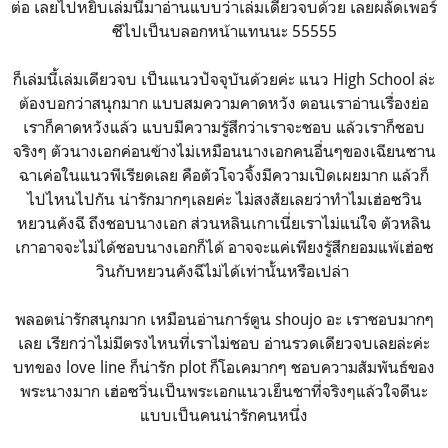
ต่อ เลยไปหยิบเล่มนี้มาอ่านแบบว่าเล่มเดียวจบด้วย เลยผลัดเพอร์
ซีไปเป็นบลอกหน้าแทนนะ 55555
ก็เล่มนี้เล่มเดียวจบ เป็นแนวปัจจุบันด้วยค่ะ แนว High School ล่ะ
ต้องบอกว่าสนุกมาก แบบสมความคาดหวัง ตอนเราอ่านเรื่องย่อ
เราก็คาดหวังแล้ว แบบมีความรู้สึกว่าเราจะชอบ แล้วเราก็ชอบ
จริงๆ ตัวนางเอกค่อนข้างไม่เหมือนนางเอกคนอื่นๆของเฉียนซาน
ฉาเค่อในแนวพีเรียดเลย คือตัวโจวจิ้งมีความเปิดเผยมาก แล้วก็
ไปไหนไปกัน น่ารักมากๆเลยค่ะ ไม่สงสัยเลยว่าทำไมเฮ่อซวิน
หยวนคังฉี ถึงชอบนางเอก ส่วนหลินเกาเนี่ยเราไม่แน่ใจ ตัวหลิน
เกาอาจจะไม่ได้ชอบนางเอกก็ได้ อาจจะแค่เพียงรู้สึกยอมแพ้เฮ่อซ
วินกับหยวนคังฉีไม่ได้เท่านั้นหรือเปล่า
พลอตน่ารักสนุกมาก เหมือนอ่านการ์ตูน shoujo อะ เราชอบมากๆ
เลย เรียกว่าไม่มีตรงไหนที่เราไม่ชอบ อ่านรวดเดียวจบเลยล่ะค่ะ
บทของ love line ก็น่ารัก plot ก็โอเคมากๆ ชอบความสัมพันธ์ของ
พระนางมาก เฮ่อซวิ่นเป็นพระเอกแนวเย็นชาที่จริงๆแล้วใจดีนะ
แบบเป็นคนน่ารักคนหนึ่ง