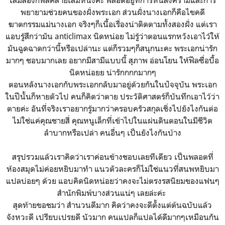
เล่มสองก็ฟีลคล้ายเล่มหนึ่งค่ะ พลอตอยู่ที่การหนีสงครามและการ
พยายามช่วยคนของฝั่งพระเอก ส่วนฝั่งนางเอกก็คือไขคดี
ฆาตกรรมแม่นางเอก จริงๆก็เนื้อเรื่องน่าติดตามทั้งสองฝั่ง แต่เรา
แอบรู้สึกว่ามัน anticlimax นิดหน่อย ไม่รู้ว่าตอนแรกหวังเอาไว้ให้
มันฉูดฉาดกว่านี้หรือเปล่านะ แต่ก็รวมๆก็สนุกนะคะ พระเอกน่ารัก
มากๆ ชอบมากเลย อยากมีสามีแบบนี้ สุภาพ อ่อนโยน ให้ฟีลซื่อบื้อ
นิดหน่อยย น่ารักกกกมากๆ
ตอนหลังนางเอกกับพระเอกกลับมาอยู่ด้วยกันในปัจจุบัน พระเอก
ในปีนั้นก็หายตัวไป คนก็คิดว่าตาย ประวัติศาสตร์ก็บันทึกเอาไว้ว่า
ตายค่ะ อันที่จริงเราอยากรู้มากว่าครอบครัวสกุลเชิ่งไปยังไงกันต่อ
ไม่ใช่แค่คุณชายสี่ คุณหนูเล็กที่เข้าไปในแผ่นดินตอนในมีชีวิต
ลำบากหรือเปล่า คนอื่นๆ เป็นยังไงกันบ้าง
สรุปรวมแล้วเราคิดว่าเราค่อนข้างชอบเลยทีเดียว เป็นพลอตที่
ห้องสมุดไม่ค่อยหยิบมาทำ แนวตัวละครก็ไม่ใช่แนวที่สนพหยิบมา
แปลบ่อยๆ ด้วย แอบคิดนิดหน่อยว่าคงจะไม่ตรงรสนิยมของแฟนๆ
สำนักพิมพ์บางส่วนแน่ๆ เลยล่ะค่ะ
สุดท้ายขอชมว่า สำนวนดีมาก คิดว่าคงจะดีตั้งแต่ต้นฉบับแล้ว
จังหวะดี เปรียบเปรยดี นัวมาก คนแปลก็แปลได้ดีมากๆเหมือนกัน