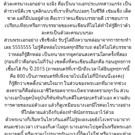
ตัวละครนางเอกอย่าง จงอิง คือเป็นนางเอกประเภทสาวแกร่ง เป็น
ตำรวจนิติเวช บุคลิกแบบที่เราเห็นกันบ่อยๆ ในซีรีส์ เข้มแข็ง เด็ด
ขาด แต่ก็มีปมอยู่ด้วย คือเราว่าคนเขียนบรรยายดี เราชอบการ
เปรียบเทียบหรือการบรรยายของคนเขียนที่ไม่ได้ทำให้รู้สึกว่าตัว
ละครเป็นตัวละครแบนๆอะ
ส่วนพระเอกอย่าง เชิ่งชิงลั่ง รับรู้ได้ถึงความหล่อมาจากการกระทำ
เลย 5555555 ไม่รู้คือหล่อไปหมดทุกอิริยาบถ ต่อให้ไม่ได้บรรยาย
ว่าหล่อก็รู้สึกหล่อ เป็นทนายจากยุคก่อนสงครามโลกครั้งที่สอง
(ก่อนที่ว่าคือก่อนไม่กี่วัน) เซตติ้งที่คนเขียนเลือกคือ ก่อนยุทธการ
เซี้ยงไฮ้ กับ ปี 2015 (ภาพยนตร์ที่เรานึกถึงเวลาได้ยินยุทธการนี้
คือ 800 เป็นภาพยนตร์ที่เพิ่งฉายไปเมื่อไม่กี่ปีก่อนนี่เองค่ะ)
ก็รู้สึกว่าเซตติ้งน่าสนใจมาก ในส่วนของพระเอกที่มาจากช่วง
สงครามก็คือต้องเอาชีวิตรอดจากระเบิดจากสงครามทุกวัน ส่วน
นางเอกในยุคปัจจุบันก็พันพันกับคดีในครอบครัวตัวเอง ความลับ
การตายของแม่ตัวเอง แล้วก็ดูเหมือนนางเอกมีโรคอะไรบางอย่าง
ที่ใกล้ตายแล้วถึงกับต้องทำพินัยกรรมเอาไว้ด้วย
ตัวพระนางก็เริ่มหวั่นไหวกันแต่ก็ไม่รู้จะลงเอยยังไงเพราะมาจาก
คนละช่วงเวลา เราเองก็เดาไม่ถูก นางเอกจะไปยุคนั้นหรือพระเอก
จะมายุคนี้ หรือเราจะไปๆมาๆกันแบบนี้ก็คงไม่ใช่ หรือว่าตอนท้าย