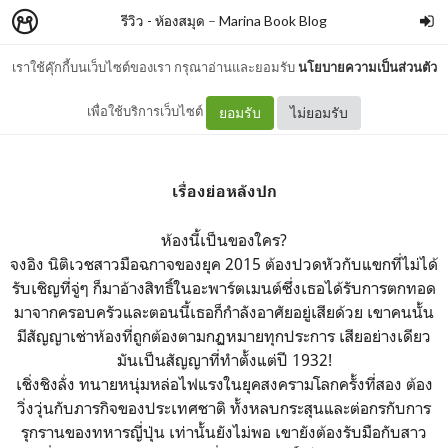
รีวิว - ห้องสมุด
–
Marina Book Blog
เราใช้คุ๊กกี้บนเว็บไซต์ของเรา กรุณาอ่านและยอมรับ
นโยบายความเป็นส่วนตัว
รีวิว - เหนือกาลเวลา : จ้าวชีซือ
เพื่อใช้บริการเว็บไซต์
ยอมรับ
ไม่ยอมรับ
เรื่องย่อหลังปก
ห้องนี้เป็นของใคร?
จงอิง นิติเวชสาวมือฉกาจของยุค 2015 ต้องปวดหัวกับแขกที่ไม่ได้
รับเชิญที่จู่ๆ ก็มาอ้างสิทธิ์ในอะพาร์ตเมนต์ซึ่งเธอได้รับการตกทอด
มาจากครอบครัวและตอนนี้เธอก็กำลังอาศัยอยู่เสียด้วย เขาคนนั้น
มีสัญญาเช่าห้องที่ถูกต้องตามกฏหมายทุกประการ เสียอย่างเดียว
มันเป็นสัญญาที่ทำตั้งแต่ปี 1932!
เชิ่งชิงลั่ง ทนายหนุ่มหล่อไฟแรงในยุคสงครามโลกครั้งที่สอง ต้อง
วิ่งวุ่นกับภารกิจของประเทศชาติ ทั้งหลบกระสุนและต่อกรกับการ
รุกรานของทหารญี่ปุ่น เท่านั้นยังไม่พอ เขายังต้องรับมือกับสาว