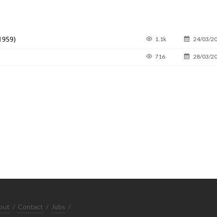
1959)
1.1k
24/03/2
716
28/03/2
out
/
Contact
/
Jobs
/