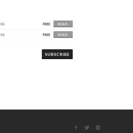
016
FREE
READ
016
FREE
READ
SUBSCRIBE