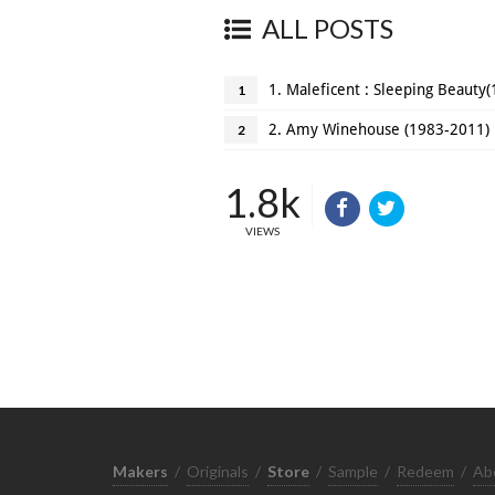
ALL POSTS
1. Maleficent : Sleeping Beauty(
1
2. Amy Winehouse (1983-2011)
2
1.8k
VIEWS
Makers
/
Originals
/
Store
/
Sample
/
Redeem
/
Ab