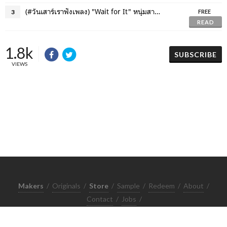
(#วันเสาร์เราฟังเพลง) "Wait for It" หนุ่มสาวเอยอย่าใจร้อน
3
FREE
READ
1.8k
SUBSCRIBE
VIEWS
Makers
/
Originals
/
Store
/
Sample
/
Redeem
/
About
/
Contact
/
Jobs
/
Copyrights © 2015 All Rights Reserved by Minimore
ภาพและเนื้อหาในเว็บไซต์นี้เป็นงานมีลิขสิทธิ์ ห้ามทำซ้ำหรือดัดแปลง