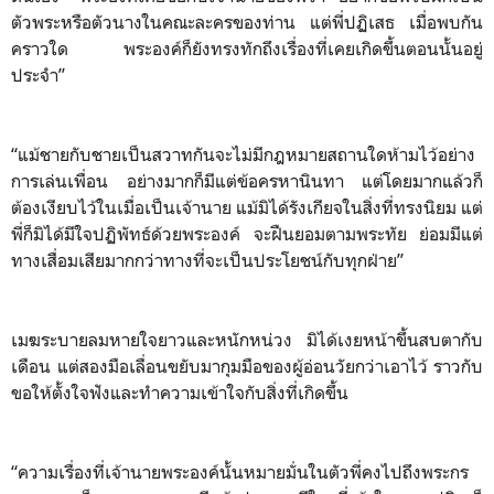
ตัวพระหรือตัวนางในคณะละครของท่าน แต่พี่ปฏิเสธ เมื่อพบกัน
คราวใด พระองค์ก็ยังทรงทักถึงเรื่องที่เคยเกิดขึ้นตอนนั้นอยู่
ประจำ”
“แม้ชายกับชายเป็นสวาทกันจะไม่มีกฎหมายสถานใดห้ามไว้อย่าง
การเล่นเพื่อน อย่างมากก็มีแต่ข้อครหานินทา แต่โดยมากแล้วก็
ต้องเงียบไว้ในเมื่อเป็นเจ้านาย แม้มิได้รังเกียจในสิ่งที่ทรงนิยม แต่
พี่ก็มิได้มีใจปฏิพัทธ์ด้วยพระองค์ จะฝืนยอมตามพระทัย ย่อมมีแต่
ทางเสื่อมเสียมากกว่าทางที่จะเป็นประโยชน์กับทุกฝ่าย”
เมฆระบายลมหายใจยาวและหนักหน่วง มิได้เงยหน้าขึ้นสบตากับ
เดือน แต่สองมือเลื่อนขยับมากุมมือของผู้อ่อนวัยกว่าเอาไว้ ราวกับ
ขอให้ตั้งใจฟังและทำความเข้าใจกับสิ่งที่เกิดขึ้น
“ความเรื่องที่เจ้านายพระองค์นั้นหมายมั่นในตัวพี่คงไปถึงพระกร