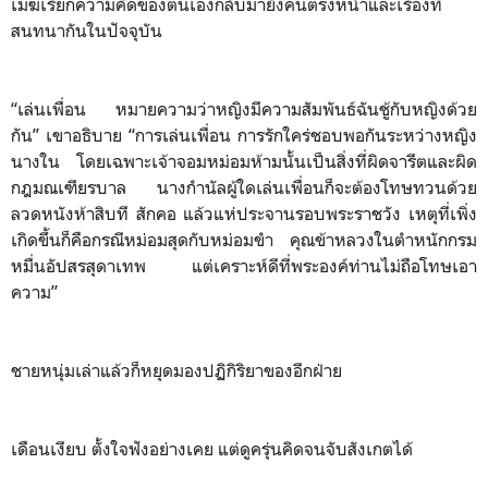
เมฆเรียกความคิดของตนเองกลับมายังคนตรงหน้าและเรื่องที่
สนทนากันในปัจจุบัน
“เล่นเพื่อน หมายความว่าหญิงมีความสัมพันธ์ฉันชู้กับหญิงด้วย
กัน” เขาอธิบาย “การเล่นเพื่อน การรักใคร่ชอบพอกันระหว่างหญิง
นางใน โดยเฉพาะเจ้าจอมหม่อมห้ามนั้นเป็นสิ่งที่ผิดจารีตและผิด
กฎมณเฑียรบาล นางกำนัลผู้ใดเล่นเพื่อนก็จะต้องโทษทวนด้วย
ลวดหนังห้าสิบที สักคอ แล้วแห่ประจานรอบพระราชวัง เหตุที่เพิ่ง
เกิดขึ้นก็คือกรณีหม่อมสุดกับหม่อมขำ คุณข้าหลวงในตำหนักกรม
หมื่นอัปสรสุดาเทพ แต่เคราะห์ดีที่พระองค์ท่านไม่ถือโทษเอา
ความ”
ชายหนุ่มเล่าแล้วก็หยุดมองปฏิกิริยาของอีกฝ่าย
เดือนเงียบ ตั้งใจฟังอย่างเคย แต่ดูครุ่นคิดจนจับสังเกตได้