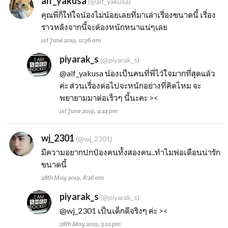
alf_yakusa
(@alf_yakusa)
คุณพี่ก็ให้ใจน้องไม่น้อยเลยที่มาเล่าเรื่องขนาดนี้ เรื่อง
ราวหลังจากนี้จะต้องหนักหนาแน่ๆเลย
1st June 2019, 11:36 am
piyarak_s
(@piyarak_s)
@alf_yakusa
น้องเป็นคนที่พี่ไว้ใจมากที่สุดแล้ว
ค่ะ ส่วนเรื่องต่อไปจะหนักอย่างที่คิดไหม จะ
พยายามมาต่อเร็วๆ นี้นะคะ ><
1st June 2019, 4:44 pm
wj_2301
(@wj_2301)
มีความอยากปกป้องคนทั้งสองคน..ทำไมพ่อเดือนน่ารัก
ขนาดนี้
28th May 2019, 8:26 am
piyarak_s
(@piyarak_s)
@wj_2301
เป็นเด็กดีจริงๆ ค่ะ ><
28th May 2019, 5:12 pm