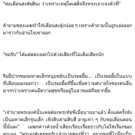
“พ่อเดือนสงสัยสินะ ว่าเพราะเหตุใดเสด็จจึงทรงเจาะจงตัวพี่”
คำถามของเมฆทำให้เดือนสะดุ้งน้อย ๆ เพราะคำถามนั้นถูกเอ่ยออก
มาราวกับอ่านใจเขาออก
“ขอรับ” ได้แต่ตอบออกไปด้วยเสียงที่ไม่เต็มเสียงนัก
ริมฝีปากของมหาดเล็กหนุ่มขยับเป็นรอยยิ้ม... เป็นรอยยิ้มในแบบ
ที่เดือนมองออกว่า เป็นรอยยิ้มที่ยิ้มเพื่อความสบายใจของคนอื่น
มากกว่าเพราะตนมีความสุขหรืออยู่ในอารมณ์ที่อยากยิ้ม
“เจ้านายพระองค์นั้นเคยต้องพระทัยพี่เมื่อนานมาแล้ว ตั้งแต่ครั้งยัง
เป็นมหาดเล็กรุ่นเด็ก เพิ่งสิบสามสิบสี่ อายุเท่า ๆ กับพ่อเดือนตอน
นี้นั่นละ” เมฆกล่าวด้วยน้ำเสียงเรียบเรื่อยราวกับไม่ใช่เรื่องของ
ตนเอง “พระองค์เคยขอกับเจ้านายของพี่ว่า อยากขอพี่ไปฝึกเป็น