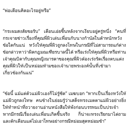
“พ่อเดือนคิดอะไรอยู่หรือ”
“กระผมสงสัยขอรับ” เดือนเอ่ยขึ้นหลังจากเงียบอยู่ครู่หนึ่ง “คนที่
กระจายข่าวเรื่องที่คุณพี่ผิวเล่นเพื่อนกับนางกำนัลในตำหนักหวัง
ข้อใดกันแน่ หวังให้คุณพี่ผิวถูกลงโทษในกรณีที่ไม่สามารถแก้ต่าง
ข้อกล่าวหาว่าผิดกฎมณเฑียรบาลนี้ได้ หรือเร่งให้คุณพี่ผิวหรือท่าน
เจ้าคุณบิดากับคุณหญิงมารดาของคุณพี่ผิวต้องเร่งรัดเรื่องตบแต่ง
คุณพี่ผิวให้เป็นหม่อมห้ามของเจ้านายพระองค์นั้นที่เข้ามา
เกี่ยวข้องกันแน่”
“ข้อนี้ แม้แต่ตัวแม่ผิวเองก็ไม่รู้ชัด” เมฆบอก “หากเป็นเรื่องหวังให้
แม่ผิวถูกลงโทษ คนข้างในย่อมรู้ว่าเสด็จทรงเมตตาแม่ผิวอย่างยิ่ง
ให้ทำหน้าที่ถวายงานอ่านหนังสือให้ฟังก่อนบรรทมเป็นประจำ
หากมีกรณีเรื่องเล่นเพื่อนเกิดขึ้นจริง ก็น่าจะทรงเรียกมาไต่ถาม
และตักเตือนแต่ไม่เอาโทษอย่างกรณีหม่อมสุดหม่อมขำ”