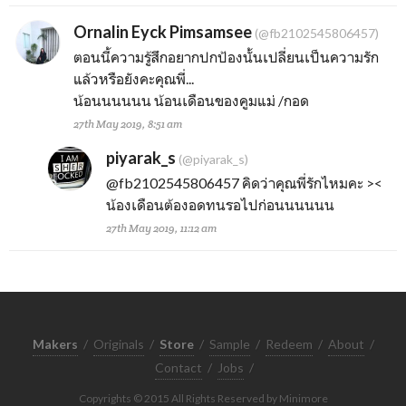
Ornalin Eyck Pimsamsee
(@fb2102545806457)
ตอนนี้ความรู้สึกอยากปกป้องนั้นเปลี่ยนเป็นความรัก
แล้วหรือยังคะคุณพี่...
น้อนนนนนน น้อนเดือนของคูมแม่ /กอด
27th May 2019, 8:51 am
piyarak_s
(@piyarak_s)
@fb2102545806457
คิดว่าคุณพี่รักไหมคะ ><
น้องเดือนต้องอดทนรอไปก่อนนนนนน
27th May 2019, 11:12 am
Makers
/
Originals
/
Store
/
Sample
/
Redeem
/
About
/
Contact
/
Jobs
/
Copyrights © 2015 All Rights Reserved by Minimore