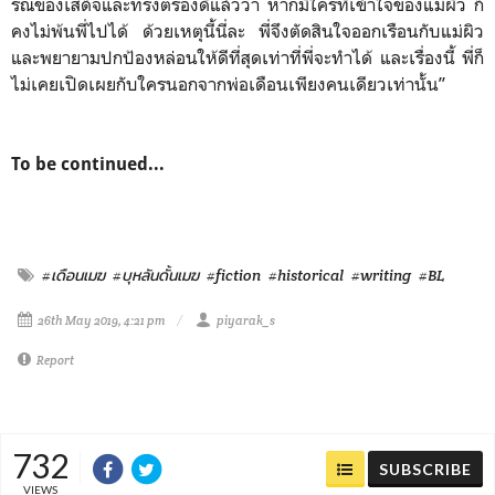
รณของเสด็จและทรงตรองดีแล้วว่า หากมีใครที่เข้าใจของแม่ผิว ก็
คงไม่พ้นพี่ไปได้ ด้วยเหตุนี้นี่ละ พี่จึงตัดสินใจออกเรือนกับแม่ผิว
และพยายามปกป้องหล่อนให้ดีที่สุดเท่าที่พี่จะทำได้ และเรื่องนี้ พี่ก็
ไม่เคยเปิดเผยกับใครนอกจากพ่อเดือนเพียงคนเดียวเท่านั้น”
To be continued...
#เดือนเมฆ
#บุหลันดั้นเมฆ
#fiction
#historical
#writing
#BL
26th May 2019, 4:21 pm
piyarak_s
Report
732
SUBSCRIBE
VIEWS