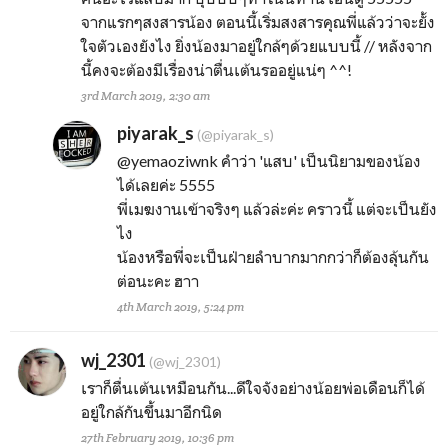
จากแรกๆสงสารน้อง ตอนนี้เริ่มสงสารคุณพี่แล้วว่าจะยั้ง
ใจตัวเองยังไง ยิ่งน้องมาอยู่ใกล้ๆด้วยแบบนี้ // หลังจาก
นี้คงจะต้องมีเรื่องน่าตื่นเต้นรออยู่แน่ๆ ^^!
3rd March 2019, 2:30 am
piyarak_s
(@piyarak_s)
@yemaoziwnk
คำว่า 'แสบ' เป็นนิยามของน้อง
ได้เลยค่ะ 5555
พี่เมฆงานเข้าจริงๆ แล้วล่ะค่ะ คราวนี้ แต่จะเป็นยัง
ไง
น้องหรือพี่จะเป็นฝ่ายลำบากมากกว่าก็ต้องลุ้นกัน
ต่อนะคะ ฮาา
4th March 2019, 5:24 pm
wj_2301
(@wj_2301)
เราก็ตื่นเต้นเหมือนกัน...ดีใจจังอย่างน้อยพ่อเดือนก็ได้
อยู่ใกล้กันขึ้นมาอีกนิด
27th February 2019, 10:36 pm