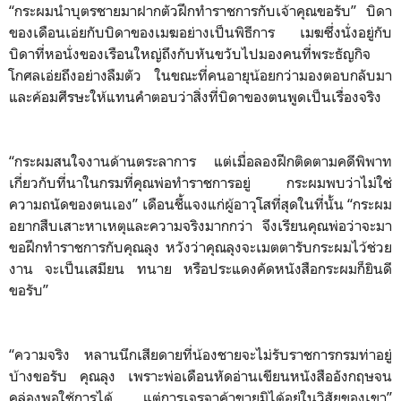
“กระผมนำบุตรชายมาฝากตัวฝึกทำราชการกับเจ้าคุณขอรับ” บิดา
ของเดือนเอ่ยกับบิดาของเมฆอย่างเป็นพิธีการ เมฆซึ่งนั่งอยู่กับ
บิดาที่หอนั่งของเรือนใหญ่ถึงกับหันขวับไปมองคนที่พระธัญกิจ
โกศลเอ่ยถึงอย่างลืมตัว ในขณะที่คนอายุน้อยกว่ามองตอบกลับมา
และค้อมศีรษะให้แทนคำตอบว่าสิ่งที่บิดาของตนพูดเป็นเรื่องจริง
“กระผมสนใจงานด้านตระลาการ แต่เมื่อลองฝีกติดตามคดีพิพาท
เกี่ยวกับที่นาในกรมที่คุณพ่อทำราชการอยู่ กระผมพบว่าไม่ใช่
ความถนัดของตนเอง” เดือนชี้แจงแก่ผู้อาวุโสที่สุดในที่นั้น “กระผม
อยากสืบเสาะหาเหตุและความจริงมากกว่า จึงเรียนคุณพ่อว่าจะมา
ขอฝึกทำราชการกับคุณลุง หวังว่าคุณลุงจะเมตตารับกระผมไว้ช่วย
งาน จะเป็นเสมียน ทนาย หรือประแดงคัดหนังสือกระผมก็ยินดี
ขอรับ”
“ความจริง หลานนึกเสียดายที่น้องชายจะไม่รับราชการกรมท่าอยู่
บ้างขอรับ คุณลุง เพราะพ่อเดือนหัดอ่านเขียนหนังสืออังกฤษจน
คล่องพอใช้การได้ แต่การเจรจาค้าขายมิได้อยู่ในวิสัยของเขา”