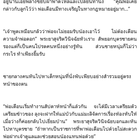
อยู่นานเอ่ยพลางขยับผ้าพาดไหล่และเปลี่ยนท่านั่ง “คุณพ่อเคย
กล่าวกับลูกไว้ว่า พ่อเดือนมีทางเจริญในทางกฎหมายอยู่มาก...”
“เจ้าพูดเหมือนกลัวว่าพ่อจะไม่ยอมรับน้องเอาไว้ ไม่ต้องเตือน
ความจำพ่อดอก” พระยาสุจริตวินิจฉัยหัวเราะ สัพยอกบุตรชายคน
รองแต่ก็เป็นคนโปรดคนหนึ่งอย่างรู้ทัน ส่วนชายหนุ่มก็ไม่ว่า
กระไร ทำเพียงยิ้มรับ
ชายกลางคนหันไปหาเด็กหนุ่มที่นั่งพับเพียบอย่างสำรวมอยู่ตรง
หน้าของตน
“พ่อเดือนเริ่มทำงานสัปดาห์หน้าก็แล้วกัน จะได้มีเวลาเตรียมตัว
เตรียมข้าวของ ลุงจะฝากให้แม่บัวกับแม่มะลิจัดการเรื่องห้องหับให้
เมื่อว่างก็ค่อยกลับไปเยี่ยมบ้าน” พระยาสุจริตวินิจฉัยบอกและหัน
ไปหาบุตรชาย “ถ้าหากเป็นราชการที่พาพ่อเดือนไปด้วยไม่สะดวก
พ่อฝากเจ้าดูแลและช่วยสอนน้องแทนพ่อด้วย”