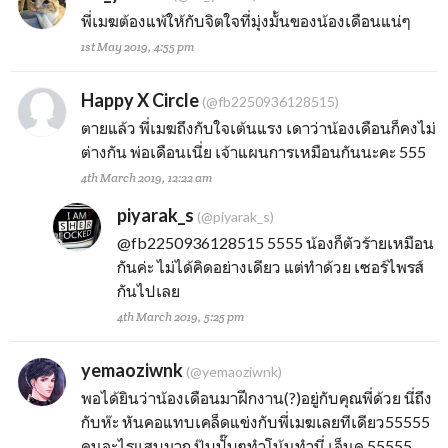
พี่เมฆต้องแพ้ให้กับจิตใจที่มุ่งมั้นของน้องเดือนแน่ๆ
1st May 2019, 4:55 pm
Happy X Circle
(@fb2250936128515)
ตายแล้ว พี่เมฆถึงกับใจเต้นแรง เดาว่าน้องเดือนก็คงไม่
ต่างกัน พ่อเดือนเนี่ย เจ้าแผนการเหมือนกันนะคะ 555
4th March 2019, 12:22 am
piyarak_s
(@piyarak_s)
@fb2250936128515
5555 น้องก็ตัวร้ายเหมือน
กันค่ะ ไม่ได้คิดอย่างเดียว แต่ทำด้วย เซอร์ไพรส์
กันไปเลย
4th March 2019, 5:25 pm
yemaoziwnk
(@yemaoziwnk)
พอได้ยินว่าน้องเดือนมาฝึกงาน(?)อยู่กับคุณพี่ด้วย นี่ถึง
กับห๊ะ หันคอแทบเคล็ดแข่งกับพี่เมฆเลยทีเดียว55555
คนอะไรแสบมาก ปุ๊บปั๊บๆทำโน้นทำนี่ เอ็นดู 55555