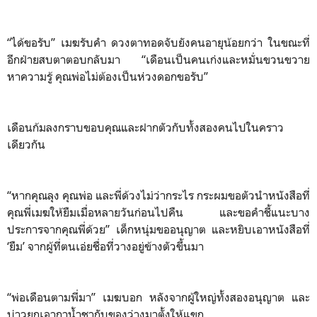
“ได้ขอรับ” เมฆรับคำ ดวงตาทอดจับยังคนอายุน้อยกว่า ในขณะที่
อีกฝ่ายสบตาตอบกลับมา “เดือนเป็นคนเก่งและหมั่นขวนขวาย
หาความรู้ คุณพ่อไม่ต้องเป็นห่วงดอกขอรับ”
เดือนก้มลงกราบขอบคุณและฝากตัวกับทั้งสองคนไปในคราว
เดียวกัน
“หากคุณลุง คุณพ่อ และพี่ด้วงไม่ว่ากระไร กระผมขอตัวนำหนังสือที่
คุณพี่เมฆให้ยืมเมื่อหลายวันก่อนไปคืน และขอคำชี้แนะบาง
ประการจากคุณพี่ด้วย” เด็กหนุ่มขออนุญาต และหยิบเอาหนังสือที่
‘ยืม’ จากผู้ที่ตนเอ่ยชื่อที่วางอยู่ข้างตัวขึ้นมา
“พ่อเดือนตามพี่มา” เมฆบอก หลังจากผู้ใหญ่ทั้งสองอนุญาต และ
บ่าวยกเอากาน้ำชากับของว่างมาตั้งให้แขก