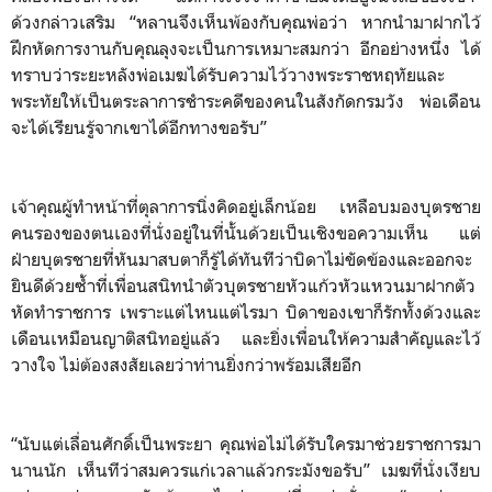
ด้วงกล่าวเสริม “หลานจึงเห็นพ้องกับคุณพ่อว่า หากนำมาฝากไว้
ฝึกหัดการงานกับคุณลุงจะเป็นการเหมาะสมกว่า อีกอย่างหนึ่ง ได้
ทราบว่าระยะหลังพ่อเมฆได้รับความไว้วางพระราชหฤทัยและ
พระทัยให้เป็นตระลาการชำระคดีของคนในสังกัดกรมวัง พ่อเดือน
จะได้เรียนรู้จากเขาได้อีกทางขอรับ”
เจ้าคุณผู้ทำหน้าที่ตุลาการนิ่งคิดอยู่เล็กน้อย เหลือบมองบุตรชาย
คนรองของตนเองที่นั่งอยู่ในที่นั้นด้วยเป็นเชิงขอความเห็น แต่
ฝ่ายบุตรชายที่หันมาสบตาก็รู้ได้ทันทีว่าบิดาไม่ขัดข้องและออกจะ
ยินดีด้วยซ้ำที่เพื่อนสนิทนำตัวบุตรชายหัวแก้วหัวแหวนมาฝากตัว
หัดทำราชการ เพราะแต่ไหนแต่ไรมา บิดาของเขาก็รักทั้งด้วงและ
เดือนเหมือนญาติสนิทอยู่แล้ว และยิ่งเพื่อนให้ความสำคัญและไว้
วางใจ ไม่ต้องสงสัยเลยว่าท่านยิ่งกว่าพร้อมเสียอีก
“นับแต่เลื่อนศักดิ์เป็นพระยา คุณพ่อไม่ได้รับใครมาช่วยราชการมา
นานนัก เห็นทีว่าสมควรแก่เวลาแล้วกระมังขอรับ” เมฆที่นั่งเงียบ