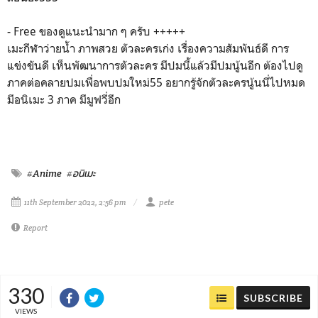
- Free ของดูแนะนำมาก ๆ ครับ +++++
เมะกีฬาว่ายน้ำ ภาพสวย ตัวละครเก่ง เรื่องความสัมพันธ์ดี การ
แข่งขันดี เห็นพัฒนาการตัวละคร มีปมนี้แล้วมีปมนู้นอีก ต้องไปดู
ภาคต่อคลายปมเพื่อพบปมใหม่55 อยากรู้จักตัวละครนู้นนี่ไปหมด
มีอนิเมะ 3 ภาค มีมูฟวี่อีก
#Anime
#อนิเมะ
11th September 2022, 2:56 pm
pete
Report
330
SUBSCRIBE
VIEWS