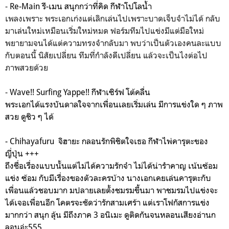
-
Re-Main รี-เมน สนุกกว่าที่คิด
กีฬาโปโลน้ำ
เพลงเพราะ พระเอกเก่งแต่เลิกเล่นไปเพราะบาดเจ็บจำไม่ได้ กลับ
มาเล่นใหม่เหมือนเริ่มใหม่หมด ฟอร์มทีมไปแข่งมีแต่มือใหม่
พยายามจนได้แต่ความทรงจำกลับมา พบว่าเป็นตัวเองคนละแบบ
กับตอนนี้ นิสัยเปลี่ยน ทีมที่กำลังดีเปลี่ยน แล้วจะเป็นไงต่อไป
ภาพสวยด้วย
-
Wave!! Surfing Yappe!! กีฬาเซิร์ฟ โต้คลื่น
พระเอกได้แรงบันดาลใจจากเพื่อนเลยเริ่มเล่น มีการแข่งใด ๆ ภาพ
สวย ดูชิว ๆ ได้
- Chihayafuru จิฮายะ กลอนรักพิชิตใจเธอ กีฬาไพ่คารุตะของ
ญี่ปุ่น +++
ถึงชื่อเรื่องแบบนั้นแต่ไม่ได้ความรักจ๋า ไม่ได้น่ารำคาญ เน้นซ้อม
แข่ง ซ้อม กับมีเรื่องของตัวละครบ้าง นางเอกเคยเล่นคารุตะกับ
เพื่อนแล้วชอบมาก มปลายเลยตั้งชมรมขึ้นมา พาชมรมไปแข่งจะ
ได้เจอเพื่อนอีก โคตรจะชัดว่ารักสามเศร้า แต่เราโฟกัสการแข่ง
มากกว่า สนุก ลุ้น มีถึงภาค 3 อนิเมะ ดูติดกันจนหลอนเสียงอ่านก
ลอนอ่ะ555