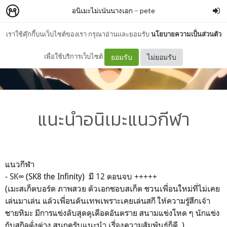
อนิเมะไม่เน้นนางเอก
–
pete
เราใช้คุ๊กกี้บนเว็บไซต์ของเรา กรุณาอ่านและยอมรับ
นโยบายความเป็นส่วนตัว
เพื่อใช้บริการเว็บไซต์
ยอมรับ
ไม่ยอมรับ
แนะนำอนิเมะแนวกีฬา
แนวกีฬา
- SK
∞ (SK8 the Infinity) มี
12 ตอนจบ +++++
(เมะสเก็ตบอร์ด ภาพสวย ตัวเอกชอบสเก็ต ชวนเพื่อนใหม่ที่ไม่เคย
เล่นมาเล่น แล้วเพื่อนดันเทพเพราะเคยเล่นสกี ให้ความรู้สึกเจ้า
ชายหิมะ มีการแข่งลับสุดดุเดือดอันตราย สนามแข่งโหด ๆ นักแข่ง
กับสกิลตั่งต่าง สนุกครับแนะนำ เรื่องความสัมพันธ์ก็ดี )