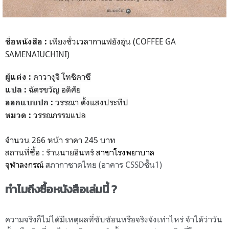
เพียงชั่วเวลากาแฟยังอุ่น (
COFFEE GA
ชื่อหนังสือ :
SAMENAIUCHINI)
คาวางุจิ โทชิคาซึ
ผู้แต่ง :
ฉัตรขวัญ อดิศัย
แปล :
วรรณา ตั้งแสงประทีป
ออกแบบปก :
วรรณกรรมแปล
หมวด :
จำนวน 266 หน้า ราคา 245 บาท
สถานที่ซื้อ : ร้านนายอินทร์
สาขาโรงพยาบาล
จุฬาลงกรณ์
สภากาชาดไทย (อาคาร CSSDชั้น1)
ทำไมถึงซื้อหนังสือเล่มนี้ ?
ความจริงก็ไม่ได้มีเหตุผลที่ซับซ้อนหรือจริงจังเท่าไหร่ จำได้ว่าวัน