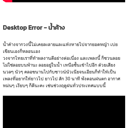
Desktop Error - น้ำค้าง
น้ำค้างจากวงนี้ไม่เคยละลายและแห้งหายไปจากยอดหญ้า เบ่ย
เขียนเองก็หลอนเอง
วงจากไทยเราที่ทำผลงานดีอย่างต่อเนื่อง และเพลงนี้ ก็ชวนลอย
ไม่ใช่ลอยบนฟ้านะ ลอยอยู่ในน้ำ เหนือชั้นเข้าไปอีก ด้วยเสียง
นวลๆ นัวๆ คลอขนานไปกับซาวน์นัวเนียจนเอียนก็ทำให้เป็น
เพลงที่อยากให้ยาวไป ยาวไป สัก 30 นาที ฟังตอนฝนตก อากาศ
หม่นๆ เงียบๆ ก็ดีนะคะ เช่นช่วงฤดูฝนทั่วประเทศแบบนี้