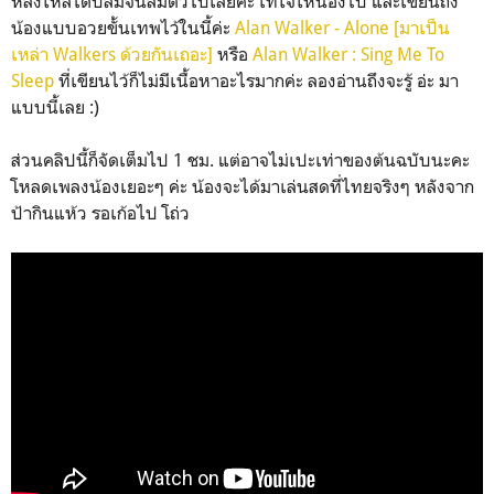
หลงใหลได้ปลื้มจนลืมตัวไปเลยค่ะ เทใจให้น้องไป และเขียนถึง
น้องแบบอวยขั้นเทพไว้ในนี้ค่ะ
Alan Walker - Alone [มาเป็น
เหล่า Walkers ด้วยกันเถอะ]
หรือ
Alan Walker : Sing Me To
Sleep
ที่เขียนไว้ก็ไม่มีเนื้อหาอะไรมากค่ะ ลองอ่านถึงจะรู้ อ่ะ มา
แบบนี้เลย :)
ส่วนคลิปนี้ก็จัดเต็มไป 1 ชม. แต่อาจไม่เปะเท่าของต้นฉบับนะคะ
โหลดเพลงน้องเยอะๆ ค่ะ น้องจะได้มาเล่นสดที่ไทยจริงๆ หลังจาก
ป้ากินแห้ว รอเก้อไป โถ่ว