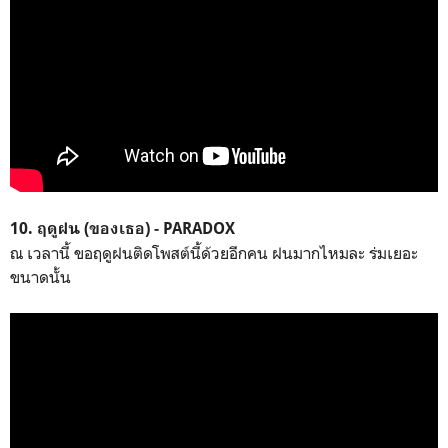
10. ฤดูฝน (ของเธอ) - PARADOX
ณ เวลานี้ ขอฤดูฝนติดโพสต์นี้ด้วยอีกคน ฝนมากไหมละ ร่มเยอะ
ขนาดนั้น