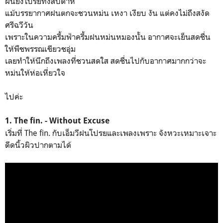
ฝนยังโปรยทั้งสัปดาห์
แม้บรรยากาศฝนตกจะชวนหม่น เหงา เงียบ งัน แต่คงไม่ถึงสงัด
ศรีฉวีวัน
เพราะในความครึ้มฟ้าครึ้มฝนหม่นหมองนั้น อากาศจะเย็นสดชื่น
ให้พืชพรรณเขียวชอุ่ม
เลยทำให้นึกถึงเพลงที่ชวนสดใส สดชื่นไปกับอากาศมากกว่าจะ
หม่นให้ห่อเหี่ยวใจ
ไปค่ะ
1. The fin. - Without Excuse
เริ่มที่ The fin. กับเอ็มวีฝนโปรยและเพลงเพราะ จังหวะเหมาะเจาะ
ดีดนิ้วผิวปากตามได้