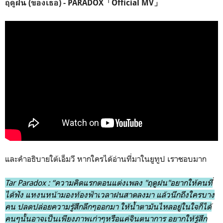
ฤดูฝน (ของเธอ) - PARADOX「Official MV」
และคำอธิบายใต้เอ็มวี หากใครได้อ่านที่มาในยูทูป เราชอบมาก
Tar Paradox : “ความคิดแรกตอนแต่งเพลง "ฤดูฝน"อยากให้คนที่
ได้ฟัง แหงนหน้ามองท้องฟ้าเวลาฝนสาดลงมา แล้วนึกถึงใครบาง
คน ปลดปล่อยความรู้สึกลึกๆออกมา ให้น้ำตามันไหลอยู่ในใจก็ได้
คนๆนั้นอาจเป็นเพียงภาพเก่าๆหรือแค่จินตนาการ อยากให้รู้สึก