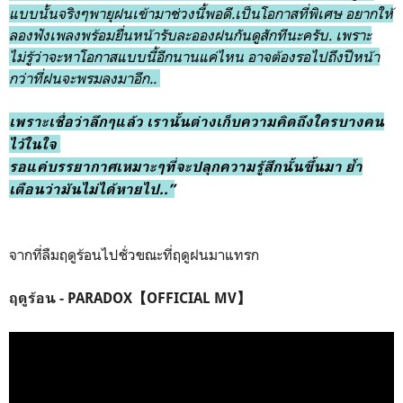
แบบนั้นจริงๆ
พายุฝนเข้ามาช่วงนี้พอดี.เป็นโอกาสที่พิเศษ อยากให้
ลองฟังเพลงพร้อมยื่นหน้ารับละอองฝนกันดูสักทีนะครับ. เพราะ
ไม่รู้ว่าจะหาโอกาสแบบนี้อีกนานแค่ไหน อาจต้องรอไปถึงปีหน้า
กว่าที่ฝนจะพรมลงมาอีก..
เพราะเชื่อว่าลึกๆแล้ว เรานั้นต่างเก็บความคิดถึงใครบางคน
ไว้ในใจ
รอแค่บรรยากาศเหมาะๆที่จะปลุกความรู้สึกนั้นขึ้นมา ย้ำ
เตือนว่ามันไม่ได้หายไป..”
จากที่ลืมฤดูร้อนไปชั่วขณะที่ฤดูฝนมาแทรก
ฤดูร้อน - PARADOX【OFFICIAL MV】