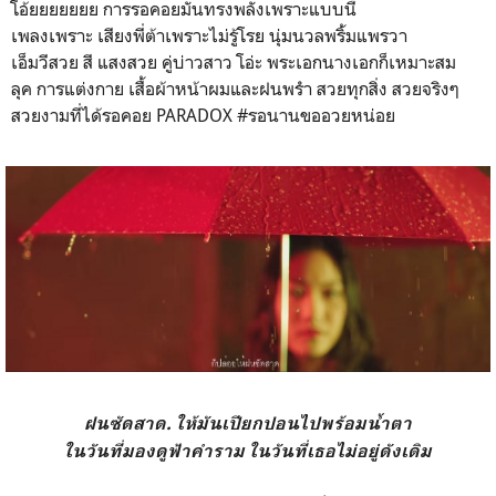
โอ้ยยยยยยย การรอคอยมันทรงพลังเพราะแบบนี้
เพลงเพราะ เสียงพี่ต้าเพราะไม่รู้โรย นุ่มนวลพริ้มแพรวา
เอ็มวีสวย สี แสงสวย คู่บ่าวสาว โอ่ะ พระเอกนางเอกก็เหมาะสม
ลุค การแต่งกาย เสื้อผ้าหน้าผมและฝนพรำ สวยทุกสิ่ง สวยจริงๆ
สวยงามที่ได้รอคอย PARADOX #รอนานขออวยหน่อย
ฝนซัดสาด. ให้มันเปียกปอนไปพร้อมน้ำตา
ในวันที่มองดูฟ้าคำราม ในวันที่เธอไม่อยู่ดังเดิม