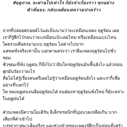
#ฤดูกาล. จะผ่านไปเท่าไร ก็ยังจำเรื่องราว ทุกอย่าง
ฟ้าที่มอง. กลับเหลือแต่ความปวดร้าว
จากที่ปล่อยสปอยล์ไว้แต่เนิ่นนานว่าจะเหมือนเพลง ฤดูร้อน เลย
เราก็รู้สึกไว้ก่อนว่าจะเหมือนเป๊ะเลยไหม หรือเหมือนแบบไหน
โดยรวมคือคงมาแบบ ฤดูร้อน ไม่ต่างไปมาก
แต่พอฟังจริงเท่านั้น บอกตามตรงว่า เราลืมเพลงฤดูร้อนไปชั่ว
ขณะ
ชั่วขณะที่ฟัง ฤดูฝน ก็นึกไปว่าอินโทรฤดูร้อนมันขึ้นยังไง แล้วท่อน
ฮุกมันร้องว่าอะไร
คือไม่ได้รู้เรื่องดนตรีเลยไม่รู้ว่าเหมือนฤดูร้อนยังไง และเราก็เชื่อ
อย่างที่บอกไว้
โห หลงฤดูฝนจนลืมฤดูร้อนได้ จนต้องหาฤดูร้อนฟังใหม่ ก็ยังเพราะ
ในฤดูฝนได้
ส่วนเพลงมีความโมเดิร์น อิเล็กทรอนิกที่นุ่มนวลเหลือเกิน บวก
เสียงพี่ต้าเข้าไป
บรรยากาศมาเต็มจริงๆ และช่วงท้ายของเพลงรู้สึกเป็นท่อนที่เศร้า