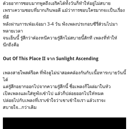
ด้วยอาการชอบมากพูดถึงเอริคได้ทั้งวันก็ทำให้อยู่ไม่สบาย
เพราะความชอบที่มากเกินพอดี แม้ว่าการชอบใครมากจะเป็นเรื่อง
ที่ดี
หลังผ่านการเพ้อเจ้อมา 3-4 วัน ฟังเพลงประกอบซีรี่ส์วนไปมา
หลายเวลา
จนเย็นนี้ รู้สึกว่าต้องหนีความรู้สึกไม่สบายนี้สักที เพลงที่ทำให้
นึกถึงคือ
Out Of This Place II จาก Sunlight Ascending
เพลงสายโพสต์ร็อค ที่ฟังดูไม่น่าสอดคล้องกันกับเนื้อหาระบายวันนี้
ได้
แต่รู้สึกอยากออกไปจากความรู้สึกนี้ ชื่อเพลงก็โผล่มาในหัว
เปิดเพลงและใส่หูฟังเข้าไป แล้วก็ปล่อยออกไปให้หมด
ปล่อยไปกับเพลงที่เราเข้าใจว่าเขาเข้าใจเรา แล้วเราจะ
สบายใจ...กว่าเดิม