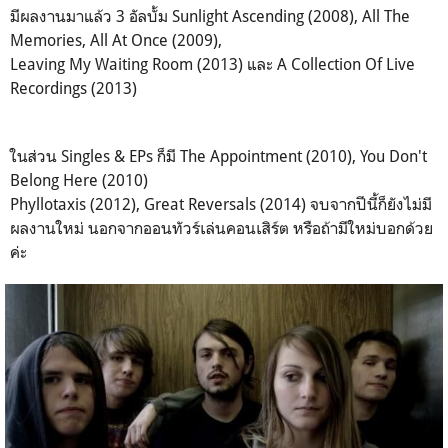
มีผลงานมาแล้ว 3 อัลบั้ม Sunlight Ascending (2008), All The
Memories, All At Once (2009),
Leaving My Waiting Room (2013) และ A Collection Of Live
Recordings (2013)
ในส่วน Singles & EPs ก็มี The Appointment ‎(2010), You Don't
Belong Here ‎(2010)
Phyllotaxis (2012), Great Reversals (2014) จบจากปีนี้ก็ยังไม่มี
ผลงานใหม่ นอกจากออนทัวร์เล่นคอนเสิร์ต หรือถ้ามีใหม่บอกด้วย
ค่ะ