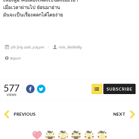
เมื่อเวลาผ่านไป ย้อนมาอ่าน
มันจะเป็นเรื่องตลกได้โดยง่าย
4th July 2016, 3:09 pm
rain_blablobly
Report
577
SUBSCRIBE
VIEWS
PREVIOUS
NEXT