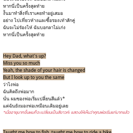
หากนี่เป็นครั้งสุดท้าย
งั้นมาทำสิ่งที่เราเคยทำอยู่เสมอ
อย่าง ไปเที่ยวห้างและซื้อรองเท้าสักคู่
ฉันจะไม่ร้องไห้ ฉันบอกลาไม่เก่ง
หากนี่เป็นครั้งสุดท้าย
Hey Dad, what's up?
Miss you so much
Yeah, the shade of your hair is changed
But I look up to you the same
ว่าไงพ่อ
ฉันคิดถึงพ่อมาก
นั่น ผมของพ่อเริ่มเปลี่ยนสีแล้ว*
แต่ฉันยังมองพ่อเหมือนเดิมอยู่เลย
*เมื่ออายุมากขึ้นผมก็จะเปลี่ยนเป็นสีขาวค่ะ แสดงให้เห็นว่าคุณพ่อเริ่มแก่มากแล้ว
Taught me how to fish, taught me how to ride a bike