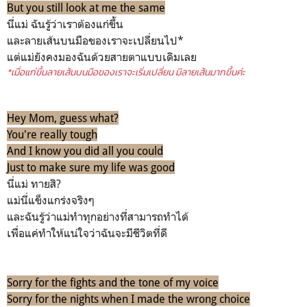
But you still look at me the same
นี่แม่ ฉันรู้ว่าเราต้องแก่ขึ้น
และลายเส้นบนมือของเราจะเปลี่ยนไป*
แต่แม่ยังคงมองฉันด้วยสายตาแบบเดิมเลย
*เมื่อแก่ขึ้นลายเส้นบนมือของเราจะเริ่มเปลี่ยน มีลายเส้นมากขึ้นค่ะ
Hey Mom, guess what?
You're really tough
And I know you did all you could
Just to make sure my life was good
นี่แม่ ทายสิ?
แม่นี่แข็งแกร่งจริงๆ
และฉันรู้ว่าแม่ทำทุกอย่างที่สามารถทำได้
เพื่อแค่ทำให้แน่ใจว่าฉันจะมีชีวิตที่ดี
Sorry for the fights and the tone of my voice
Sorry for the nights when I made the wrong choice