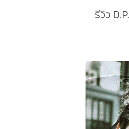
รีวิว D