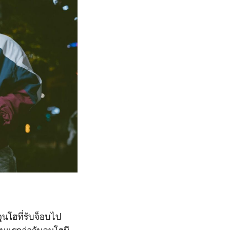
ุนโฮที่รับจ็อบไป