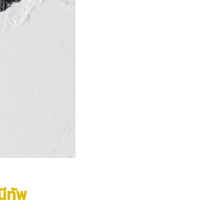
นีทัพ