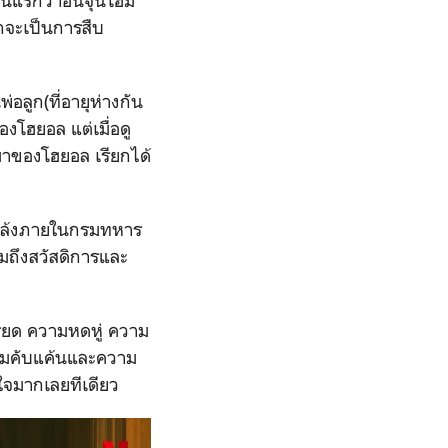
วนแรกว่าอันจุนโฮมี
กจะเป็นการสืบ
อลูก(ที่อายุห่างกัน
โฮยอล แต่เมื่อดู
มมาของโฮยอล เรียกได้
นแกล้งภายในกรมทหาร
วมถึงสวัสดิการและ
งเครียด ความหดหู่ ความ
นความคับแค้นและความ
งใจมากเลยทีเดียว