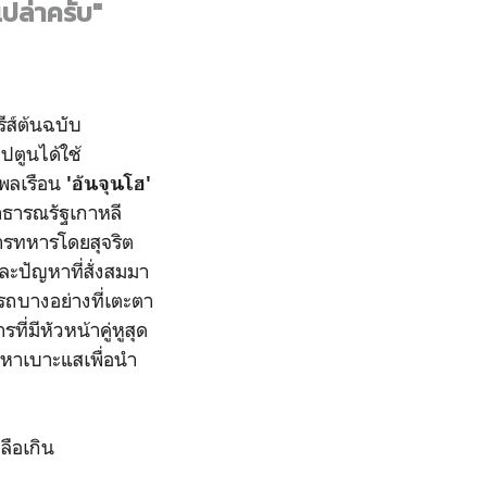
เปล่าครับ"
รีส์ต้นฉบับ
็ปตูนได้ใช้
งพลเรือน
'อันจุนโฮ'
ธารณรัฐเกาหลี
การทหารโดยสุจริต
ะปัญหาที่สั่งสมมา
ารถบางอย่างที่เตะตา
ี่มีหัวหน้าคู่หูสุด
าหาเบาะแสเพื่อนำ
ลือเกิน