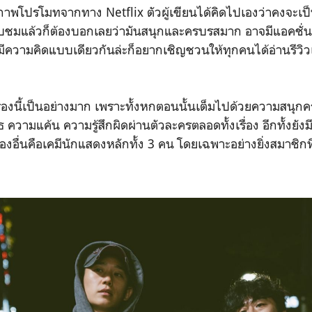
าพโปรโมทจากทาง Netflix ตัวผู้เขียนได้คิดไปเองว่าคงจะเป็นซ
รับชมแล้วก็ต้องบอกเลยว่ามันสนุกและครบรสมาก อาจมีแอคชั่นต
มีความคิดแบบเดียวกันล่ะก็อยากเชิญชวนให้ทุกคนได้อ่านรีวิวเร
์เรื่องนี้เป็นอย่างมาก เพราะทั้งหกตอนนั้นเต็มไปด้วยความสนุก
มแค้น ความรู้สึกผิดผ่านตัวละครตลอดทั้งเรื่อง อีกทั้งยังมีสิ่ง
เรื่องอื่นคือเคมีนักแสดงหลักทั้ง 3 คน โดยเฉพาะอย่างยิ่งสมาชิกท