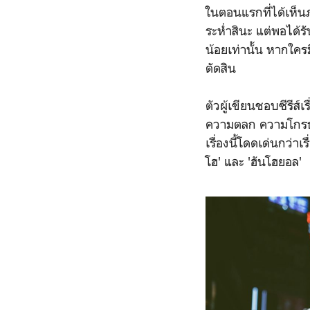
ในตอนแรกที่ได้เห็นภ
ระห่ำสินะ แต่พอได้
น้อยเท่านั้น หากใคร
ตัดสิน
ตัวผู้เขียนชอบซีรีส
ความตลก ความโกรธ ควา
เรื่องนี้โดดเด่นกว่า
โฮ' และ 'ฮันโฮยอล'