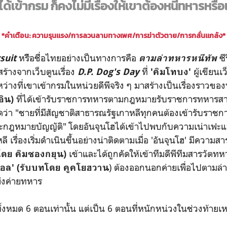
่ได้เข้ากรม ก็คงไม่มีเรื่องให้เขาต้องหนีทหารหรือ
*คำเตือน: ความรุนแรง/การลวนลามทางเพศ/การฆ่าตัวตาย/การกลั่นแกล้ง*
หรืิอชื่อไทยอย่างเป็นทางการคือ
ซี
suit
ตามล่าทหารหนีทัพ
ร้างจากเว็บตูนเรื่อง
ที่
ผู้เขียนเว
D.P. Dog's Day
'คิมโทบง'
ว่างที่เขาเข้ากรมในหน่วยดีพีจริง ๆ มาสร้างเป็นเรื่องราวขอ
ที่ได้เข้ารับราชการทหารตามกฎหมายรับราชการทหารสา
ิน)
นดว่า "ชายที่มีสัญชาติสาธารณรัฐเกาหลีทุกคนต้องเข้ารับราช
ะกฎหมายบัญญัติ" โดยอันจุนโฮได้เข้าไปพบกับความเน่าเฟะแล
เรื่องเริ่มดำเนินขึ้นอย่างน่าติดตามเมื่อ 'อันจุนโฮ' มีความส
เข้าและได้ถูกคัดให้เข้าทีมดีพีทีมสารวัตทหารท
โดย คิมซองกยุน)
) ต้องออกนอกค่ายเพื่อไปตามล่
ยอล' (รับบทโดย คูคโยฮวาน
ังค่ายทหาร
ยกันทั้งหมด 6 ตอนเท่านั้น แต่เป็น 6 ตอนที่หนักหน่วงในช่วงท้ายเห