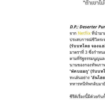
"ถ้าเขาไม
D.P.: Deserter Pur
จาก
Netflix
ที่นำมาส
ประสบการณ์ชีวิตระห
(รับบทโดย จองแฮอ
มาตราที่ 3 ซึ่งกำห
ตามที่รัฐธรรมนูญแล
นานของกองทัพเกาหลี 
'พัคบอมกู' (รับบท
ทะเล้นอย่าง
'ฮันโฮ
ทหารหนีทัพกลับมาย
ซีรีส์เรื่องนี้มีด้ว