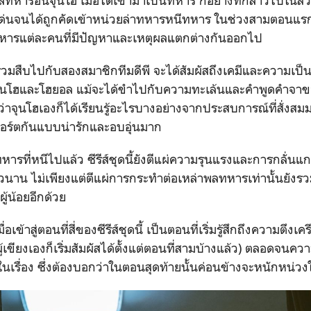
ลทหารอันจุนโฮ เมื่อได้เข้ามาเป็นทหาร ก็อย่างที่กล่าวไปในส่
ด่นจนได้ถูกคัดเข้าหน่วยล่าทหารหนีทหาร ในช่วงสามตอนแร
ารแต่ละคนที่มีปัญหาและเหตุผลแตกต่างกันออกไป
ร่วมสืบไปกับสองสมาชิกทีมดีพี จะได้สัมผัสถึงเคมีและความเป็นพ่
งจุนโฮและโฮยอล แม้จะได้ขำไปกับความทะเล้นและคำพูดคำจาของ
นว่าจุนโฮเองก็ได้เรียนรู้อะไรบางอย่างจากประสบการณ์ที่สั่งส
ัพพอร์ตกันแบบน่ารักและอบอุ่นมาก
รที่หนีไปแล้ว ซีรีส์ชุดนี้ยังตีแผ่ความรุนแรงและการกลั่
าวนาน ไม่เพียงแต่ตีแผ่การกระทำต่อเหล่าพลทหารเท่านั้นยังร
ู้น้อยอีกด้วย
มื่อเข้าสู่ตอนที่สี่ของซีรีส์ชุดนี้ เป็นตอนที่เริ่มรู้สึกถึงความตึ
จริงผู้เขียงเองก็เริ่มสัมผัสได้ตั้งแต่ตอนที่สามบ้างแล้ว) ตลอดจ
ในเรื่อง ซึ่งต้องบอกว่าในตอนสุดท้ายนั้นค่อนข้างจะหนักหน่ว