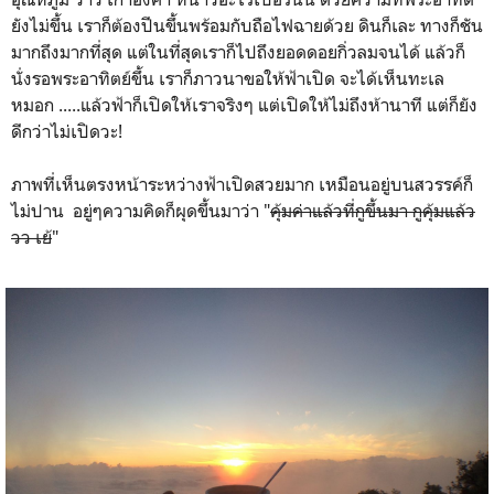
ยังไม่ขึ้น เราก็ต้องปีนขึ้นพร้อมกับถือไฟฉายด้วย ดินก็เละ ทางก็ชัน
มากถึงมากที่สุด แต่ในที่สุดเราก็ไปถึงยอดดอยกิ่วลมจนได้ แล้วก็
นั่งรอพระอาทิตย์ขึ้น เราก็ภาวนาขอให้ฟ้าเปิด จะได้เห็นทะเล
หมอก .....แล้วฟ้าก็เปิดให้เราจริงๆ แต่เปิดให้ไม่ถึงห้านาที แต่ก็ยัง
ดีกว่าไม่เปิดวะ!
ภาพที่เห็นตรงหน้าระหว่างฟ้าเปิดสวยมาก เหมือนอยู่บนสวรรค์ก็
ไม่ปาน อยู่ๆความคิดก็ผุดขึ้นมาว่า "
คุ้มค่าแล้วที่กูขึ้นมา กูคุ้มแล้ว
วว เย้
"