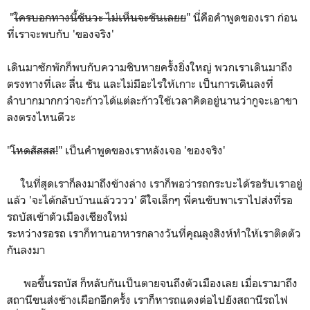
"
ใครบอกทางนี้ชันวะ ไม่เห็นจะชันเลยย
" นี่คือคำพูดของเรา ก่อน
ที่เราจะพบกับ 'ของจริง'
เดินมาซักพักก็พบกับความชิบหายครั้งยิ่งใหญ่ พวกเราเดินมาถึง
ตรงทางที่เละ ลื่น ชัน และไม่มีอะไรให้เกาะ เป็นการเดินลงที่
ลำบากมากกว่าจะก้าวได้แต่ละก้าวใช้เวลาคิดอยู่นานว่ากูจะเอาขา
ลงตรงไหนดีวะ
"
โหดสัสสส!
" เป็นคำพูดของเราหลังเจอ 'ของจริง'
ในที่สุดเราก็ลงมาถึงข้างล่าง เราก็พอว่ารถกระบะได้รอรับเราอยู่
แล้ว 'จะได้กลับบ้านแล้วววว' ดีใจเล็กๆ พี่คนขับพาเราไปส่งที่รอ
รถบัสเข้าตัวเมืองเชียงใหม่
ระหว่างรอรถ เราก็ทานอาหารกลางวันที่คุณลุงสิงห์ทำให้เราติดตัว
กันลงมา
พอขึ้นรถบัส ก็หลับกันเป็นตายจนถึงตัวเมืองเลย เมื่อเรามาถึง
สถานีขนส่งช้างเผือกอีกครั้ง เราก็หารถแดงต่อไปยังสถานีรถไฟ