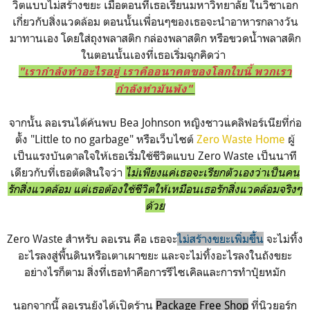
วิตแบบไม่สร้างขยะ เมื่อตอนที่เธอเรียนมหาวิทยาลัย ในวิชาเอก
เกี่ยวกับสิ่งแวดล้อม ตอนนั้นเพื่อนๆของเธอจะนำอาหารกลางวัน
มาทานเอง โดยใส่ถุงพลาสติก กล่องพลาสติก หรือขวดน้ำพลาสติก
ในตอนนั้นเองที่เธอเริ่มฉุกคิดว่า
"เรากำลังทำอะไรอยู่ เราคืออนาคตของโลกใบนี้ พวกเรา
กำลังทำมันพัง"
จากนั้น ลอเรนได้ค้นพบ Bea Johnson หญิงชาวแคลิฟอร์เนียที่ก่อ
ตั้ง "Little to no garbage" หรือเว็บไซต์
Zero Waste Home
ผู้
เป็นแรงบันดาลใจให้เธอเริ่มใช้ชีวิตแบบ Zero Waste เป็นนาที
เดียวกับที่เธอตัดสินใจว่า
ไม่เพียงแค่เธอจะเรียกตัวเองว่าเป็นคน
รักสิ่งแวดล้อม แต่เธอต้องใช้ชีวิตให้เหมือนเธอรักสิ่งแวดล้อมจริงๆ
ด้วย
Zero Waste สำหรับ ลอเรน คือ เธอจะ
ไม่สร้างขยะเพิ่มขึ้น
จะไม่ทิ้ง
อะไรลงสู่พื้นดินหรือเตาเผาขยะ และจะไม่ทิ้งอะไรลงในถังขยะ
อย่างไรก็ตาม สิ่งที่เธอทำคือการรีไซเคิลและการทำปุ๋ยหมัก
นอกจากนี้ ลอเรนยังได้เปิดร้าน
Package Free Shop
ที่นิวยอร์ก