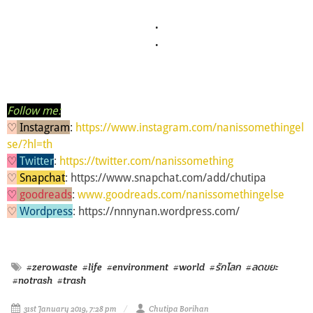
.
.
Follow me:
♡
Instagram
:
https://www.instagram.com/nanissomethingel
se/?hl=th
♡
Twitter
:
https://twitter.com/nanissomething
♡
Snapchat
:
https://www.snapchat.com/add/chutipa
♡
goodreads
:
www.goodreads.com/nanissomethingelse
♡
Wordpress
:
https://nnnynan.wordpress.com/
#zerowaste
#life
#environment
#world
#รักโลก
#ลดขยะ
#notrash
#trash
31st January 2019, 7:28 pm
Chutipa Borihan