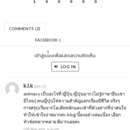
1
0
0
0
0
0
COMMENTS
(
2)
FACEBOOK
(
)
เข้าสู่ระบบเพื่อแสดงความคิดเห็น
LOG IN
k.l.k
(@k.l.k)
animacy เป็นอะไรที่ ญี่ปุ๊น ญี่ปุ่นมาก (ไม่รู้ภาษาอื่นเขา
มีไหม) คนญี่ปุ่นให้ความสำคัญแยกเรื่องมีชีวิต จริงๆ
การสรุปเริ่มจากไอเดียหลักและเข้าที่ตัวอย่างที่น่าสนใจ
ทำให้เข้าใจง่ายมากค่ะ blog นี้ลงอย่างต่อเนื่อง เลือก
หัวข้อหลากหลาย ดีมากเลยค่ะ
15th May 2023, 11:43 pm