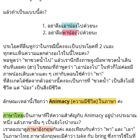
แล้วถ้าเป็นแบบนี้ล่ะ?
1. อย่าลืม
เอาน้อง
ไปด้วยนะ
2. อย่าลืม
พาน้อง
ไปด้วยนะ
ประโยคที่ลื่นหูกว่าในกรณีนี้คงจะเป็นประโยคที่ 2 เนอะ
ทุกคนเห็นความแตกต่างอะไรในนี้ไหมคะ?
พอพูดว่า "พาขวดน้ำไป" แล้วเรานึกถึงภาพจูงมือพาขวดน้ำเดิน
ทันทีเลยค่ะ (ฮา) ในขณะที่ถ้าพูดว่า "เอาน้องไป" ในหัวก็ไม่ค่อยมี
ภาพน้องเดินเตาะแตะ ๆ เท่ากับตอนใช้คำว่า "พา"
ที่สังเกตได้ชัดจากตัวอย่างนี้คงจะเป็นการที่ "ขวดน้ำ" เป็นสิ่งไม่มี
ชีวิต แต่ "น้อง" เป็นสิ่งมีชีวิต
ลักษณะเหล่านี้เรียกว่า
(ความมีชีวิต) ในภาษา
ค่ะ
Animacy
ภาษาไทย
เป็นภาษาที่ให้ความสำคัญกับ Animacy อยู่บ้างประมาณ
หนึ่ง แล้วภาษาอื่น ๆ เป็นยังไงบ้างนะ?
เราลองมาดู
ภาษาอังกฤษ
กันค่ะ ลองเทียบกับคำว่า "พา" และ "เอา"
ในภาษาไทย ภาษาอังกฤษจะมีคำว่า take กับ bring ซึ่งการใช้ในที่