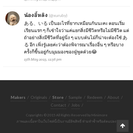
น้องอี้หลิง
(@xuruby)
ある、いる เป็นอะไรที่ยากเหมือนกันนะคะ ตอนเริ่ม
เรียนแรก ๆ ก็เข้าใจว่าแค่แยกสิ่งมีชีวิตหรือไม่มีชีวิต แต่
ถ้าอย่างสิ่งมีชีวิตที่อยู่นิ่ง ๆ แบบต้นไม้ก็น่าจะต้องใช้ あ
る อีก เพิ่งรู้เลยค่ะว่าต้องพิจารณาเรื่องอื่น ๆ หรือบาง
ครั้งก็ขึ้นอยู่กับมุมมองของผู้พูดด้วย😂
15th May 2023, 12:56 pm
Makers
/
Originals
/
Store
/
Sample
/
Redeem
/
About
/
Contact
/
Jobs
/
Copyrights © 2015 All Rights Reserved by Minimore
ภาพและเนื้อหาในเว็บไซต์นี้เป็นงานมีลิขสิทธิ์ ห้ามทำซ้ำหรือดัดแปลง