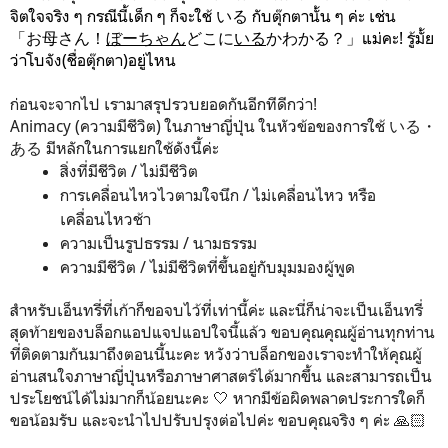
จิตใจจริง ๆ กรณีนี้เด็ก ๆ ก็จะใช้ いる กับตุ๊กตานั้น ๆ ค่ะ เช่น
「お母さん！
ぼーちゃん
どこに
いる
かわかる？」แม่คะ! รู้มั้ย
ว่าโบจัง(ชื่อตุ๊กตา)อยู่ไหน
ก่อนจะจากไป เรามาสรุปรวบยอดกันอีกทีดีกว่า!
Animacy (ความมีชีวิต) ในภาษาญี่ปุ่น ในหัวข้อของการใช้ いる・
ある มีหลักในการแยกใช้ดังนี้ค่ะ
สิ่งที่มีชีวิต / ไม่มีชีวิต
การเคลื่อนไหวไวตามใจนึก / ไม่เคลื่อนไหว หรือ
เคลื่อนไหวช้า
ความเป็นรูปธรรม / นามธรรม
ความมีชีวิต / ไม่มีชีวิตที่ขึ้นอยู่กับมุมมองผู้พูด
สำหรับเอ็นทรี่ที่เก้าก็ขอจบไว้ที่เท่านี้ค่ะ และนี่ก็น่าจะเป็นเอ็นทรี่
สุดท้ายของบล็อกแอปแจปแอปใจนี้แล้ว ขอบคุณคุณผู้อ่านทุกท่าน
ที่ติดตามกันมาถึงตอนนี้นะคะ หวังว่าบล็อกของเราจะทำให้คุณผู้
อ่านสนใจภาษาญี่ปุ่นหรือภาษาศาสตร์ได้มากขึ้น และสามารถเป็น
ประโยชน์ได้ไม่มากก็น้อยนะคะ 🤍 หากมีข้อผิดพลาดประการใดก็
ขอน้อมรับ และจะนำไปปรับปรุงต่อไปค่ะ ขอบคุณจริง ๆ ค่ะ 🙏🏻