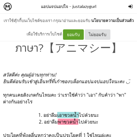
แอปแจปแอปใจ
–
justalazygurl
เราใช้คุ๊กกี้บนเว็บไซต์ของเรา กรุณาอ่านและยอมรับ
นโยบายความเป็นส่วนตัว
09_ชีวิตชีใจ : ความมีชีวิตใน
เพื่อใช้บริการเว็บไซต์
ยอมรับ
ไม่ยอมรับ
ภาษา?【アニマシー】
สวัสดีค่ะ คุณผู้อ่านทุกท่าน!
ยินดีต้อนรับเข้าสู่เอ็นทรี่ที่เก้าของบล็อกแอปแจปแอปใจนะคะ ◡̈
ทุกคนเคยสังเกตกันไหมคะ ว่าเราใช้คำว่า "เอา" กับคำว่า "พา"
ต่างกันอย่างไร
1. อย่าลืม
เอาขวดน้ำ
ไปด้วยนะ
2. อย่าลืม
พาขวดน้ำ
ไปด้วยนะ
ประโยคที่ฟังดูลื่นหูกว่าคงเป็นประโยคที่ 1 ใช่ไหมล่ะคะ