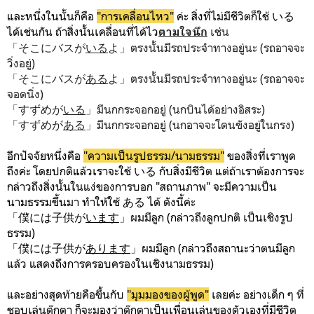
และหนึ่งในนั้นก็คือ
"การเคลื่อนไหว"
ค่ะ สิ่งที่ไม่มีชีวิตก็ใช้ いる
ได้เช่นกัน ถ้าสิ่งนั้น
เคลื่อนที่ได้ไว
เช่น
ตามใจนึก
「そこにバスが
いる
よ」ตรงนั้นมีรถประจำทางอยู่นะ (รถอาจจะ
วิ่งอยู่)
「そこにバスが
ある
よ」ตรงนั้นมีรถประจำทางอยู่นะ (รถอาจจะ
จอดนิ่ง)
「すずめが
いる
」มีนกกระจอกอยู่ (นกบินได้อย่างอิสระ)
「すずめが
ある
」มีนกกระจอกอยู่ (นกอาจจะโดนขังอยู่ในกรง)
อีกปัจจัยหนึ่งคือ
"ความเป็นรูปธรรม/นามธรรม"
ของสิ่งที่เราพูด
ถึงค่ะ โดยปกติแล้วเราจะใช้ いる กับสิ่งมีชีวิต แต่ถ้าเราต้องการจะ
กล่าวถึงสิ่งนั้นในแง่ของการบอก "สถานภาพ" จะมีความเป็น
นามธรรมขึ้นมา ทำให้ใช้ ある ได้ ดังนี้ค่ะ
「僕には子供が
います
」ผมมีลูก (กล่าวถึงลูกปกติ เป็นเชิงรูป
ธรรม)
「僕には子供が
あります
」ผมมีลูก (กล่าวถึงสถานะว่าตนมีลูก
แล้ว แสดงถึงการครอบครองในเชิงนามธรรม)
และอย่างสุดท้ายคือขึ้นกับ
"
มุมมองของผู้พูด"
เลยค่ะ อย่างเด็ก ๆ ที่
ชอบเล่นตุ๊กตา ก็จะมองว่าตุ๊กตาเป็นเพื่อนเล่นของตัวเองที่มีชีวิต