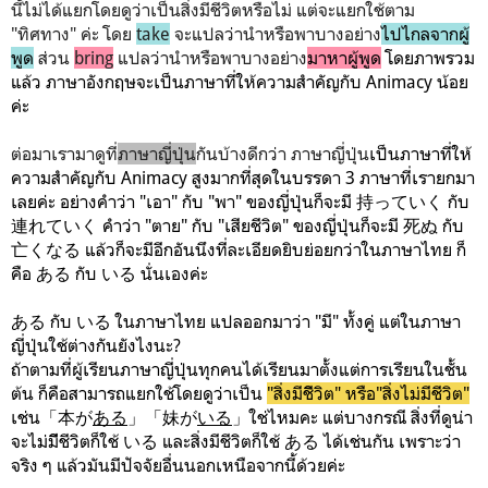
นี้ไม่ได้แยกโดยดูว่าเป็นสิ่งมีชีวิตหรือไม่ แต่จะแยกใช้ตาม
"ทิศทาง" ค่ะ โดย
take
จะแปลว่านำหรือพาบางอย่าง
ไปไกลจากผู้
พูด
ส่วน
bring
แปลว่านำหรือพาบางอย่าง
มาหาผู้พูด
โดยภาพรวม
แล้ว ภาษาอังกฤษจะเป็นภาษาที่ให้ความสำคัญกับ Animacy น้อย
ค่ะ
ต่อมาเรามาดูที่
ภาษาญี่ปุ่น
กันบ้างดีกว่า ภาษาญี่ปุ่น
เป็นภาษาที่ให้
ความสำคัญกับ Animacy สูงมากที่สุดในบรรดา 3 ภาษาที่เรายกมา
เลยค่ะ อย่างคำว่า "เอา" กับ "พา" ของญี่ปุ่นก็จะมี 持っていく กับ
連れていく คำว่า "ตาย" กับ "เสียชีวิต" ของญี่ปุ่นก็จะมี 死ぬ กับ
亡くなる แล้วก็จะมีอีกอันนึงที่ละเอียดยิบย่อยกว่าในภาษาไทย ก็
คือ ある กับ いる นั่นเองค่ะ
ある กับ いる ในภาษาไทย แปลออกมาว่า "มี" ทั้งคู่ แต่ในภาษา
ญี่ปุ่นใช้ต่างกันยังไงนะ?
ถ้าตามที่ผู้เรียนภาษาญี่ปุ่นทุกคนได้เรียนมาตั้งแต่การเรียนในชั้น
ต้น ก็คือสามารถแยกใช้โดยดูว่าเป็น
"สิ่งมีชีิวิต" หรือ"สิ่งไม่มีชีวิต"
เช่น「本が
ある
」「妹が
いる
」ใช่ไหมคะ แต่บางกรณี สิ่งที่ดูน่า
จะไม่มีีชีวิตก็ใช้ いる และสิ่งมีชีวิตก็ใช้ ある ได้เช่นกัน เพราะว่า
จริง ๆ แล้วมันมีปัจจัยอื่นนอกเหนือจากนี้ด้วยค่ะ