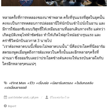
หลายครั้งที่การทดลองของนาซ่าพลาด ครั้งที่รุนแรงที่สุดในยุคนั้น
คงจะเป็นการทดสอบการปล่อยยานี่ให้นักบินเข้าไปนั่งในยาน และ
มีการใช้ออกซิเจนบริสุทธิ์ให้เหมือนยานที่ออกเดินทางจริง แต่ทว่า
เกิดอุบัติเหตุไฟฟ้าขัดข้อง ทำให้เกิดไฟลุกไหม้อย่างรุนแรง และ
คร่าชีวิตนักบินอวกาส 3 นายไป
"เราต้องพลาดบนนี้เพื่อจะไม่พลาดบนนั้น" นี่คือประโยคที่นีลอาร์ม
สตรองพูดเมื่อพูดถึงการล้มเหลวในครั้งนั้นและอีกหลายๆครั้งที่
ผ่านมา ซึ่งยอมรับเลยว่าประโยคข้างต้นคงจะให้แรงบันดาลใจกับ
ใครอีกหลายๆคนแน่ๆ
#First Man
#รีวิว
#เรื่องย่อ
#นีลอาร์มสตรอง
#ไรอันกอสลิง
#เดเมี่ยนชาเซลล์
21st October 2018, 1:38 pm
บีไมนฟอร์อะไวล
Report