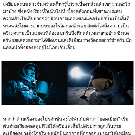
เหยียบลงบนดวงจันทร์ แต่ก็หารู้ไม่ว่าเบื้องหลังแล้วเขาผ่านอะไร
มาบ้าง ซึ่งหนังเรื่องนี้ก็เน้นไปที่เบื้องหลังก่อนที่เขาจะประสบ
ความสำเร็จเสียมากกว่า ส่วนการแสดงของแคลร์ฟอยนั้นเป็นสิ่งที่
ทรงพลังไม่ต่างจากบทของไรอัลกอสลิงเลย สัมผัสได้ถึงความเป็น
ควีน ความเป็นแม่คนที่ต้องแบกรับสิ่งที่กดดันหลายๆอย่าง ซึ่งแค
ลร์ฟอยแสดงออกมาได้ชัดเจนและดีเยี่ยม รางวัลออสการ์สำหรับนัก
แสดงนำทั้งสองคงอยู่ไม่ไกลเกินเอื้อม
หากว่าด้วยเรื่องของโปรดักชั่นคงไม่พ้นกับคำว่า "ยอดเยี่ยม" เริ่ม
ต้นด้วยเรื่องคอสตูมที่ไม่ได้หวือแต่เต็มไปด้วยการถูกเก็บราย
ละเอียดอย่างตั้งใจจริง ชุดนักบินอวกาศที่ถูกออกแบบมาให้เหมือน