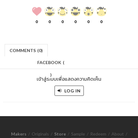
0
0
0
0
0
0
COMMENTS
(
0)
FACEBOOK
(
)
เข้าสู่ระบบเพื่อแสดงความคิดเห็น
LOG IN
Makers
/
Originals
/
Store
/
Sample
/
Redeem
/
About
/