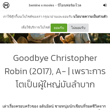
bemine x movies
–
บีไมนฟอร์อะไวล
เราใช้คุ๊กกี้บนเว็บไซต์ของเรา กรุณาอ่านและยอมรับ
นโยบายความเป็นส่วนตัว
เพื่อใช้บริการเว็บไซต์
ยอมรับ
ไม่ยอมรับ
Goodbye Christopher
Robin (2017), A- | เพราะการ
โตเป็นผู้ใหญ่มันลำบาก
เล่าเรื่องครอบครัวของ อลันมิลน์ ชายหนุ่มนักเขียนที่รอดชีวิตจาก